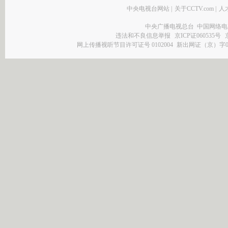
中央电视台网站
|
关于CCTV.com
|
人
中央广播电视总台 中国网络电
违法和不良信息举报
京ICP证060535号
网上传播视听节目许可证号 0102004
新出网证（京）字0