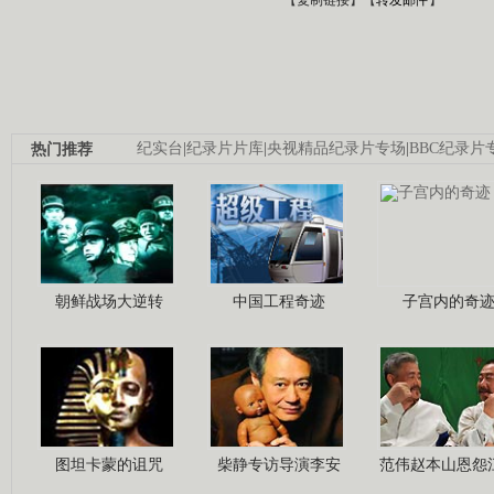
热门推荐
纪实台
|
纪录片片库
|
央视精品纪录片专场
|
BBC纪录片
朝鲜战场大逆转
中国工程奇迹
子宫内的奇
图坦卡蒙的诅咒
柴静专访导演李安
范伟赵本山恩怨