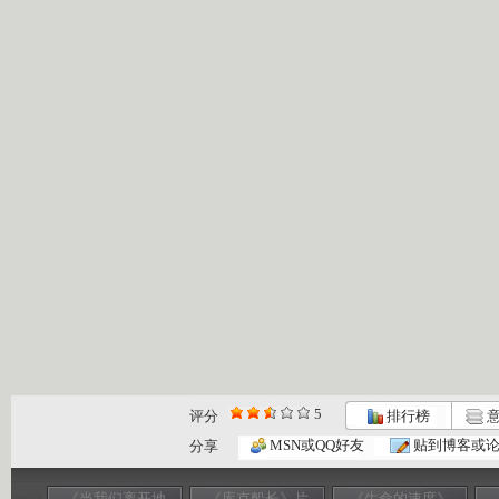
5
评分
排行榜
意
MSN或QQ好友
贴到博客或
分享
《当我们离开地
《库克船长》片
《生命的速度》