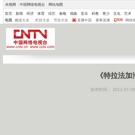
央视网
|
中国网络电视台
|
网站地图
首页
新闻
经济
体育
综艺
春晚
戏曲
音乐
科教
青少
文化
艺术
电视
频道大全
栏目大全
节目大全
直播中国
赛事直播
网络
《特拉法加海战
发布时间：
2011-07-20