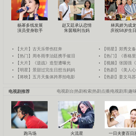
杨幂多线发展
赵又廷承认恋情
林凤娇为成
演员变身歌手
朱茵顺利当妈
庆祝58岁生
【大片】古天乐带伤狂奔
【明星】郑秀文备
【热门】周冬雨李治廷携手催泪
【热门】《香格里
【大片】《逆战》造型遭曝光
【视频】张国强《
【明星】景甜过完生日想当妈妈
【热剧】《美人心
【将映】五月天集体跨界拍电影
【热剧】姜文马苏
电视剧推荐
电视剧台
|
热剧检索
|
热剧点播
|
电视剧库
|
趣
跑马场
火流星
一日夫妻百日