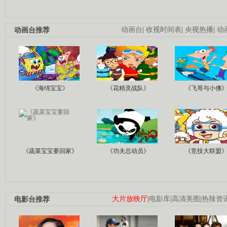
动画台推荐
动画台
|
收视时间表
|
央视热播
|
动
《海绵宝宝》
《花精灵战队》
《飞哥与小佛
《蔬菜宝宝要回家》
《功夫总动员》
《竞技大联盟
电影台推荐
大片放映厅
|
电影库
|
高清美图
|
热辣资