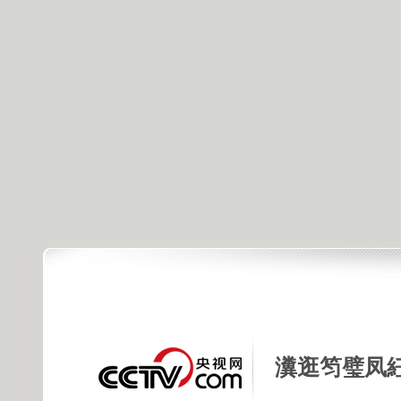
瀵逛笉璧凤