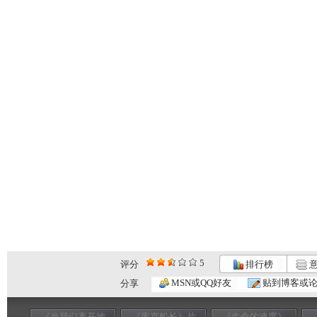
5
评分
排行榜
意
MSN或QQ好友
贴到博客或
分享
《当我们离开地
《库克船长》片
《生命的速度》