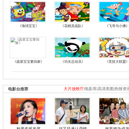
《海绵宝宝》
《花精灵战队》
《飞哥与小佛
《蔬菜宝宝要回家》
《功夫总动员》
《竞技大联盟
电影台推荐
大片放映厅
|
电影库
|
高清美图
|
热辣资
杨幂多线发展
赵又廷承认恋情
林凤娇为成