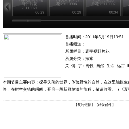
球》片花
花 20110908
片花 20110907
20110921
00:29
00:29
00:34
首播时间：2011年5月19日13:51
首播频道：
所属栏目：
寰宇视野片花
所属分类：探索
关 键 字：
野性
自然
生命
远古
本期节目主要内容：探寻失落的世界，体验野性的自然，在这里触摸生
唤，在时空交错的瞬间，开启一段新鲜刺激的旅程，敬请收看。（《寰宇视野》
【
复制链接
】【
转发邮件
】