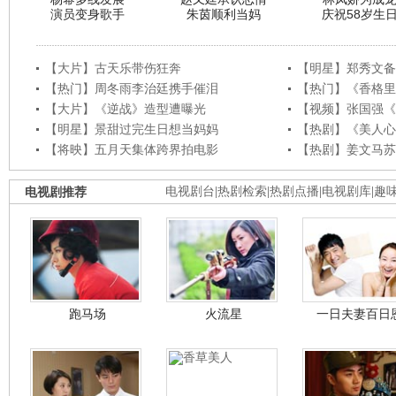
演员变身歌手
朱茵顺利当妈
庆祝58岁生
【大片】古天乐带伤狂奔
【明星】郑秀文备
【热门】周冬雨李治廷携手催泪
【热门】《香格里
【大片】《逆战》造型遭曝光
【视频】张国强《
【明星】景甜过完生日想当妈妈
【热剧】《美人心
【将映】五月天集体跨界拍电影
【热剧】姜文马苏
电视剧推荐
电视剧台
|
热剧检索
|
热剧点播
|
电视剧库
|
趣
跑马场
火流星
一日夫妻百日