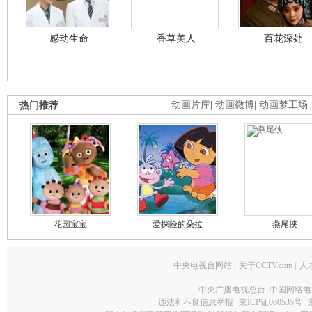
感动生命
香草美人
百花深处
热门推荐
动画片库
|
动画微博
|
动画梦工场
花园宝宝
爱探险的朵拉
燕尾侠
中央电视台网站
|
关于CCTV.com
|
人
中央广播电视总台 中国网络电
违法和不良信息举报
京ICP证060535号