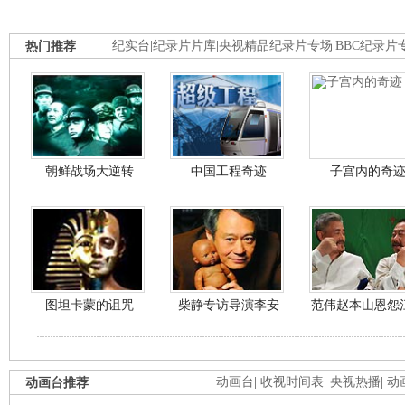
热门推荐
纪实台
|
纪录片片库
|
央视精品纪录片专场
|
BBC纪录片
朝鲜战场大逆转
中国工程奇迹
子宫内的奇
图坦卡蒙的诅咒
柴静专访导演李安
范伟赵本山恩怨
动画台推荐
动画台
|
收视时间表
|
央视热播
|
动