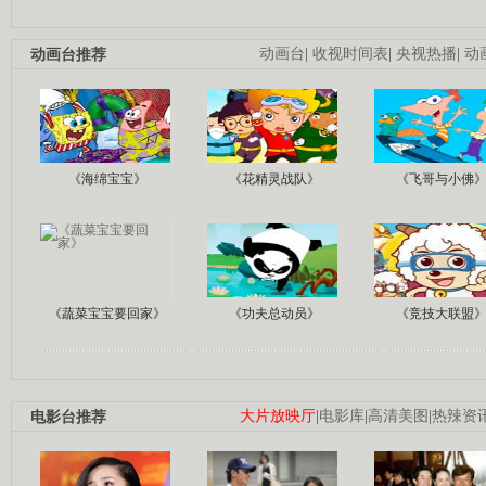
动画台推荐
动画台
|
收视时间表
|
央视热播
|
动
《海绵宝宝》
《花精灵战队》
《飞哥与小佛
《蔬菜宝宝要回家》
《功夫总动员》
《竞技大联盟
电影台推荐
大片放映厅
|
电影库
|
高清美图
|
热辣资