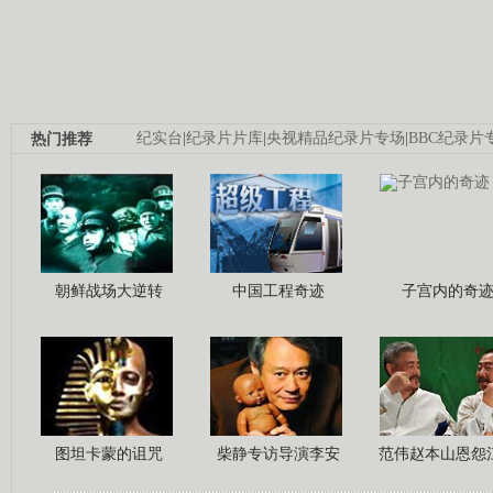
热门推荐
纪实台
|
纪录片片库
|
央视精品纪录片专场
|
BBC纪录片
朝鲜战场大逆转
中国工程奇迹
子宫内的奇
图坦卡蒙的诅咒
柴静专访导演李安
范伟赵本山恩怨