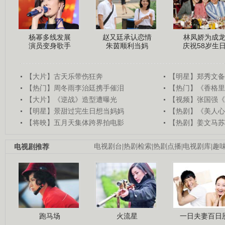
杨幂多线发展
赵又廷承认恋情
林凤娇为成
演员变身歌手
朱茵顺利当妈
庆祝58岁生
【大片】古天乐带伤狂奔
【明星】郑秀文备
【热门】周冬雨李治廷携手催泪
【热门】《香格里
【大片】《逆战》造型遭曝光
【视频】张国强《
【明星】景甜过完生日想当妈妈
【热剧】《美人心
【将映】五月天集体跨界拍电影
【热剧】姜文马苏
电视剧推荐
电视剧台
|
热剧检索
|
热剧点播
|
电视剧库
|
趣
跑马场
火流星
一日夫妻百日