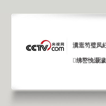
瀵逛笉璧凤
绋嶅悗灏