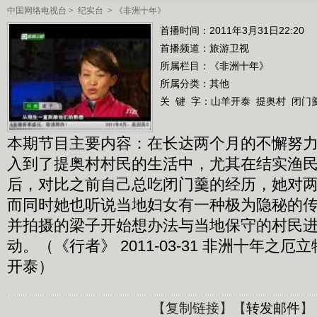
中国网络电视台
>
纪实台
>
《非洲十年》
首播时间：2011年3月31日22:20
首播频道：
旅游卫视
所属栏目：
《非洲十年》
所属分类：其他
关 键 字：
山羊开泰
提奥村
闭门
本期节目主要内容：在长达两个月的不懈努
入到了提奥村村民的生活中，尤其在结实渔
后，对比之前自己总吃闭门羹的经历，她对
而同时她也听说当地妇女有一种极为隐秘的
并拍摄的梁子开始想办法与当地保守的村民
动。（《行者》 2011-03-31 非洲十年之厄立
开泰）
【
复制链接
】【
转发邮件
】