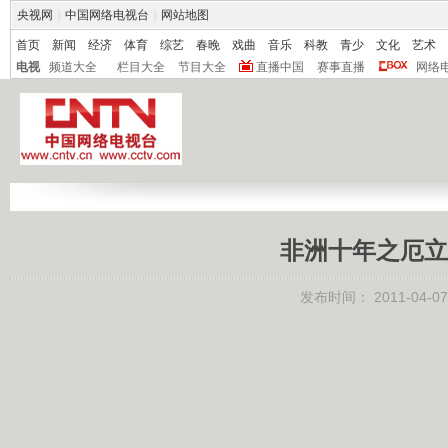
央视网
|
中国网络电视台
|
网站地图
首页
新闻
经济
体育
综艺
春晚
戏曲
音乐
科教
青少
文化
艺术
电视
频道大全
栏目大全
节目大全
直播中国
赛事直播
网络
非洲十年之厄立特
发布时间：
2011-04-07