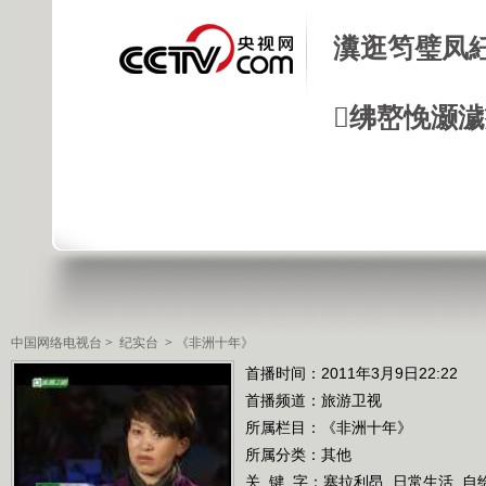
瀵逛笉璧凤
绋嶅悗灏
中国网络电视台
>
纪实台
>
《非洲十年》
首播时间：2011年3月9日22:22
首播频道：
旅游卫视
所属栏目：
《非洲十年》
所属分类：其他
关 键 字：
塞拉利昂
日常生活
自