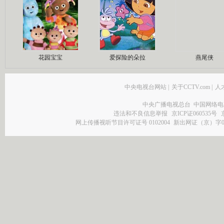
花园宝宝
爱探险的朵拉
燕尾侠
中央电视台网站
|
关于CCTV.com
|
人
中央广播电视总台 中国网络电
违法和不良信息举报
京ICP证060535号
网上传播视听节目许可证号 0102004
新出网证（京）字0