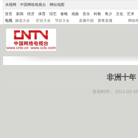
央视网
|
中国网络电视台
|
网站地图
首页
新闻
经济
体育
综艺
春晚
戏曲
音乐
科教
青少
文化
艺术
电视
频道大全
栏目大全
节目大全
直播中国
赛事直播
网络
非洲十年
发布时间：
2011-03-10