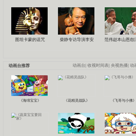
图坦卡蒙的诅咒
柴静专访导演李安
范伟赵本山恩怨
动画台推荐
动画台
|
收视时间表
|
央视热播
|
动
《海绵宝宝》
《花精灵战队》
《飞哥与小佛