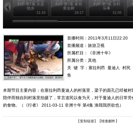
利昂 第1集 非是
利昂 第2集 家有
利昂 第3集 乡村
他乡
黄金树
乐事
31:45
26:27
31:05
首播时间：2011年3月11日22:20
首播频道：
旅游卫视
所属栏目：
《非洲十年》
所属分类：其他
关 键 字：
塞拉利昂
曼迪人
村民
鱼
本期节目主要内容：在塞拉利昂曼迪人的村落里，梁子的面孔已经被村
陪伴而独自到村落里拍摄了，常言道民以食为天，对于曼迪人的日常劳
的食物。（《行者》 2011-03-11 非洲十年 第4集 渔我我所欲也）
【
复制链接
】【
转发邮件
】