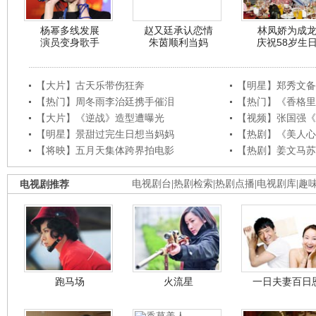
杨幂多线发展
赵又廷承认恋情
林凤娇为成
演员变身歌手
朱茵顺利当妈
庆祝58岁生
【大片】古天乐带伤狂奔
【明星】郑秀文备
【热门】周冬雨李治廷携手催泪
【热门】《香格里
【大片】《逆战》造型遭曝光
【视频】张国强《
【明星】景甜过完生日想当妈妈
【热剧】《美人心
【将映】五月天集体跨界拍电影
【热剧】姜文马苏
电视剧推荐
电视剧台
|
热剧检索
|
热剧点播
|
电视剧库
|
趣
跑马场
火流星
一日夫妻百日