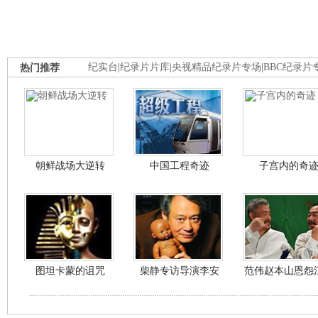
热门推荐
纪实台
|
纪录片片库
|
央视精品纪录片专场
|
BBC纪录片
朝鲜战场大逆转
中国工程奇迹
子宫内的奇
图坦卡蒙的诅咒
柴静专访导演李安
范伟赵本山恩怨