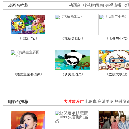
动画台推荐
动画台
|
收视时间表
|
央视热播
|
动
《海绵宝宝》
《花精灵战队》
《飞哥与小佛
《蔬菜宝宝要回家》
《功夫总动员》
《竞技大联盟
电影台推荐
大片放映厅
|
电影库
|
高清美图
|
热辣资