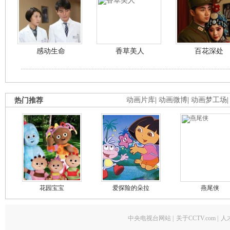
感动生命
香草美人
百花深处
热门推荐
动画片库
|
动画微博
|
动画梦工场
花园宝宝
爱探险的朵拉
燕尾侠
中央电视台网站
|
关于CCTV.com
|
人