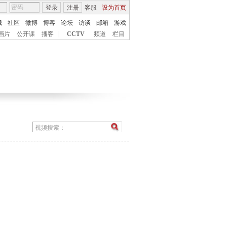
登录
注册
客服
设为首页
城
社区
微博
博客
论坛
访谈
邮箱
游戏
画片
公开课
播客
|
CCTV
频道
栏目