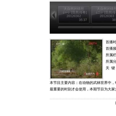
大自然的猜想
大自然的猜
（一）[自然传奇]
（二）[自然传
20120302
20120303
35:37
38
首播时
首播
所属
所属
关 键
本节目主要内容：在动物的武林世界中，
最重要的时刻才会使用，本期节目为大家介绍