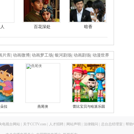
美人
百花深处
暗香
画片库
|
动画微博
|
动画梦工场
|
银河剧场
|
动画剧场
|
动漫世界
的朵拉
燕尾侠
蕾比宝贝与哈派乐园
央电视台网站
|
关于CCTV.com
|
人才招聘
|
网站声明
|
法律顾问
|
总台总经理室
|
帮助