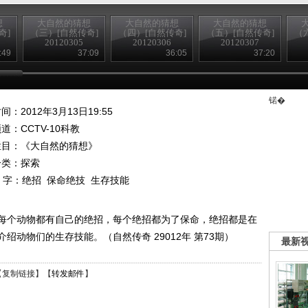
想
大自然的猜想
大自然的猜想
大自然的猜想
奇]
（三）[自然传奇]
（四）[自然传奇]
（五）[自然传奇]
（
20120305
20120306
20120307
:49
37:09
36:05
37:20
锘�
间：2012年3月13日19:55
频道：
CCTV-10科教
栏目：
《大自然的猜想》
分类：探索
 字：
绝招
保命绝技
生存技能
每个动物都有自己的绝招，每个绝招都为了保命，绝招都是在
动物们的生存技能。（自然传奇 29012年 第73期）
最新
【
复制链接
】【
转发邮件
】