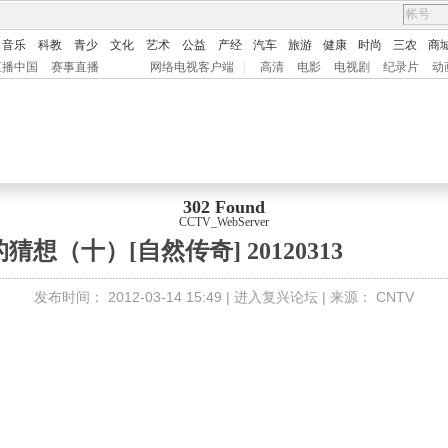
音乐
科教
青少
文化
艺术
公益
产经
汽车
旅游
健康
时尚
三农
商
直播中国
赛事直播
网络电视客户端
|
高清
电影
电视剧
纪录片
动
302 Found
CCTV_WebServer
猜想（十）[自然传奇] 20120313
发布时间：
2012-03-14 15:49 |
进入复兴论坛
| 来源：
CNTV