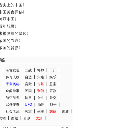
舌尖上的中国》
中国美食探秘》
美丽中国》
百年航母》
未被发掘的皇陵》
帝国的兴衰》
帝国的背影》
标签
闻
考古发现
二战
将帅
干尸
人
传奇人物
自然
灾难
娱乐
光
宇宙奥秘
宫殿
古墓
悬案
知
奇闻异事
民国
刑侦
宗教
程
航空航天
抗日
女性
外交
术
武侠传奇
UFO
动物
战争
星
社会名流
灾难
皇陵
慈禧
古迹
文物
西藏
青少
大清