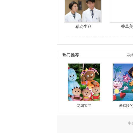
感动生命
香草
热门推荐
动
花园宝宝
爱探险
中