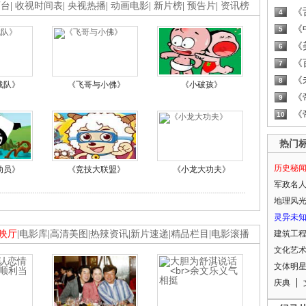
画台
|
收视时间表
|
央视热播
|
动画电影
|
新片榜
|
预告片
|
资讯榜
《
4
《
5
《
6
《
7
《
8
战队》
《飞哥与小佛》
《小破孩》
《
9
《
10
热门
历史秘
动员》
《竞技大联盟》
《小龙大功夫》
军政名
地理风
灵异未
映厅
|
电影库
|
高清美图
|
热辣资讯
|
新片速递
|
精品栏目
|
电影滚播
建筑工
文化艺
文体明
庆典