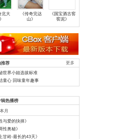
奇北大
《传奇完达
《国宝酒古窖
》
山》
窖泥》
柚推荐
更多
秘世界小姐选拔标准
结童心 回味童年趣事
专辑热播榜
本月
性与爱的抉择》
两性奥秘》
上甘岭-最长的43天》