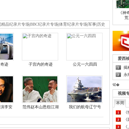
《神
荒
视精品纪录片专场
|
BBC纪录片专场
|
体育纪录片专场
|
军事
|
历史
爱西
程奇迹
子宫内的奇迹
公元一六四四
揭
1
永
2
锘�
视频
本周
导演李安
范伟赵本山恩怨江湖
我们的航母辽宁号
《
1
《
2
《
3