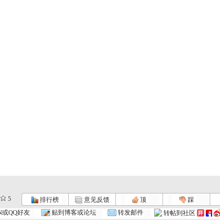
5
排行榜
意见反馈
顶
踩
N或QQ好友
贴到博客或论坛
转发邮件
转帖到社区