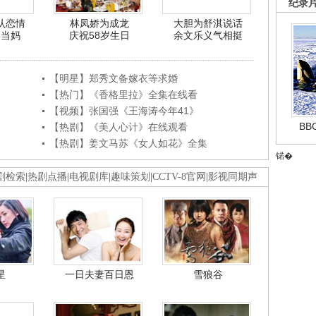
纪录
认恋情
林凤娇为成龙
大胆为舒淇说话
利当妈
庆祝58岁生日
余文乐义气相挺
【明星】郑秀文备嫁衣等求婚
【热门】《香格里拉》全集在线看
【视频】张国强《王海涛今年41》
B
【热剧】《美人心计》在线观看
【热剧】姜文马苏《女人如花》全集
锘�
剧检索
|
热剧点播
|
电视剧库
|
趣味策划
|
CCTV-8官网
|
影视同期声
星
一日夫妻百日恩
雪狼谷