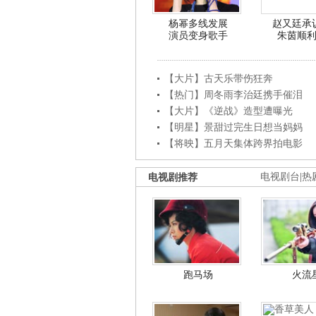
杨幂多线发展
赵又廷承
演员变身歌手
朱茵顺
【大片】古天乐带伤狂奔
【热门】周冬雨李治廷携手催泪
【大片】《逆战》造型遭曝光
【明星】景甜过完生日想当妈妈
【将映】五月天集体跨界拍电影
电视剧推荐
电视剧台
|
热
跑马场
火流