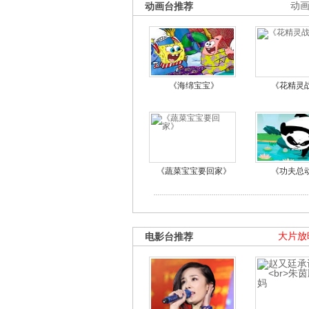
动画台推荐
动
《海绵宝宝》
《花精灵
《蔬菜宝宝要回家》
《功夫总
电影台推荐
大片放