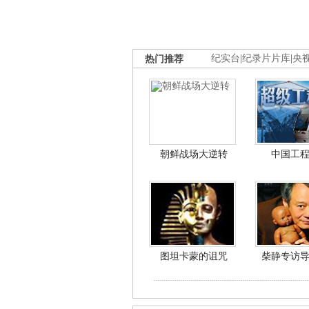
热门推荐
纪实台
|
纪录片片库
|
央
朝鲜战场大逆转
中国工
图坦卡蒙的诅咒
柴静专访