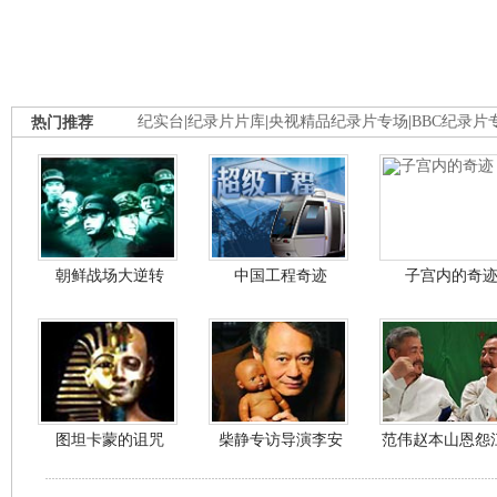
热门推荐
纪实台
|
纪录片片库
|
央视精品纪录片专场
|
BBC纪录片
朝鲜战场大逆转
中国工程奇迹
子宫内的奇
图坦卡蒙的诅咒
柴静专访导演李安
范伟赵本山恩怨