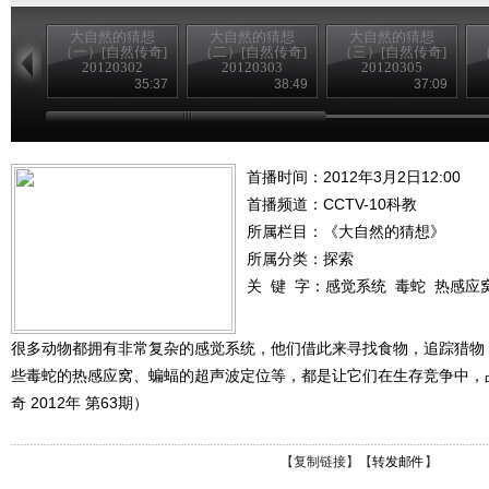
大自然的猜想
大自然的猜想
大自然的猜想
（一）[自然传奇]
（二）[自然传奇]
（三）[自然传奇]
20120302
20120303
20120305
35:37
38:49
37:09
首播时间：2012年3月2日12:00
首播频道：
CCTV-10科教
所属栏目：
《大自然的猜想》
所属分类：探索
关 键 字：
感觉系统
毒蛇
热感应
很多动物都拥有非常复杂的感觉系统，他们借此来寻找食物，追踪猎物
些毒蛇的热感应窝、蝙蝠的超声波定位等，都是让它们在生存竞争中，
奇 2012年 第63期）
【
复制链接
】【
转发邮件
】