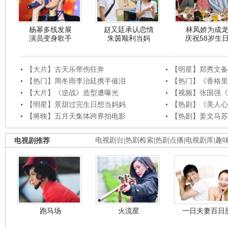
杨幂多线发展
赵又廷承认恋情
林凤娇为成
演员变身歌手
朱茵顺利当妈
庆祝58岁生
【大片】古天乐带伤狂奔
【明星】郑秀文备
【热门】周冬雨李治廷携手催泪
【热门】《香格里
【大片】《逆战》造型遭曝光
【视频】张国强《
【明星】景甜过完生日想当妈妈
【热剧】《美人心
【将映】五月天集体跨界拍电影
【热剧】姜文马苏
电视剧推荐
电视剧台
|
热剧检索
|
热剧点播
|
电视剧库
|
趣
跑马场
火流星
一日夫妻百日