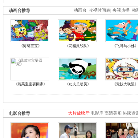
动画台推荐
动画台
|
收视时间表
|
央视热播
|
动
《海绵宝宝》
《花精灵战队》
《飞哥与小佛
《蔬菜宝宝要回家》
《功夫总动员》
《竞技大联盟
电影台推荐
大片放映厅
|
电影库
|
高清美图
|
热辣资