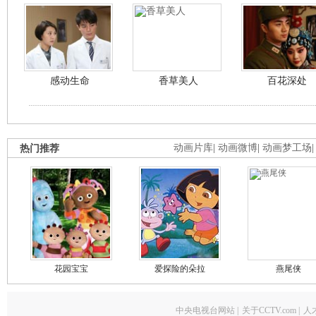
感动生命
香草美人
百花深处
热门推荐
动画片库
|
动画微博
|
动画梦工场
花园宝宝
爱探险的朵拉
燕尾侠
中央电视台网站
|
关于CCTV.com
|
人