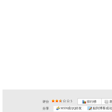
5
评分
排行榜
意
MSN或QQ好友
贴到博客或
分享