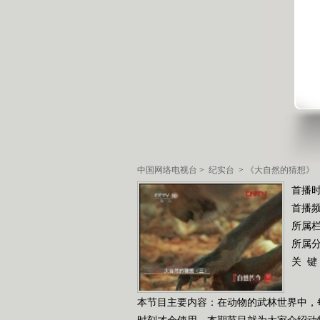
中国网络电视台
>
纪实台
>
《大自然的猜想》
首播时
首播
所属
所属
关 键
本节目主要内容：在动物的武林世界中，
时刻才会使用，本期节目就为大家介绍动