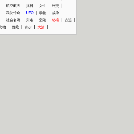
程
航空航天
抗日
女性
外交
术
武侠传奇
UFO
动物
战争
星
社会名流
灾难
皇陵
慈禧
古迹
文物
西藏
青少
大清
片热映专场
更多
BC纪录片专场
央视精品纪录片