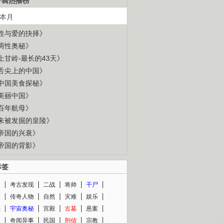
专辑热播榜
本月
性与爱的抉择》
两性奥秘》
上甘岭-最长的43天》
舌尖上的中国》
中国美食探秘》
美丽中国》
百年航母》
未被发掘的皇陵》
帝国的兴衰》
帝国的背影》
标签
闻
考古发现
二战
将帅
干尸
人
传奇人物
自然
灾难
娱乐
光
宇宙奥秘
宫殿
古墓
悬案
知
奇闻异事
民国
刑侦
宗教