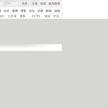
登录
注册
客服
设为首页
城
社区
微博
博客
论坛
访谈
邮箱
游戏
画片
公开课
播客
|
CCTV
频道
栏目