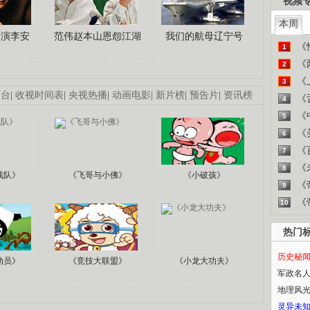
视频
本周
导演李安
范伟赵本山恩怨江湖
我们的航母辽宁号
《
1
《
2
《
3
画台
|
收视时间表
|
央视热播
|
动画电影
|
新片榜
|
预告片
|
资讯榜
《
4
《
5
《
6
《
7
《
8
战队》
《飞哥与小佛》
《小破孩》
《
9
《
10
热门
历史秘
动员》
《竞技大联盟》
《小龙大功夫》
军政名
地理风
灵异未