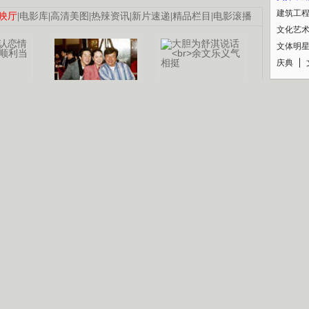
建筑工
映厅
|
电影库
|
高清美图
|
热辣资讯
|
新片速递
|
精品栏目
|
电影滚播
文化艺
文体明
庆典
纪录
认恋情
林凤娇为成龙
大胆为舒淇说话
利当妈
庆祝58岁生日
余文乐义气相挺
【明星】郑秀文备嫁衣等求婚
【热门】《香格里拉》全集在线看
【视频】张国强《王海涛今年41》
B
【热剧】《美人心计》在线观看
【热剧】姜文马苏《女人如花》全集
锘�
剧检索
|
热剧点播
|
电视剧库
|
趣味策划
|
CCTV-8官网
|
影视同期声