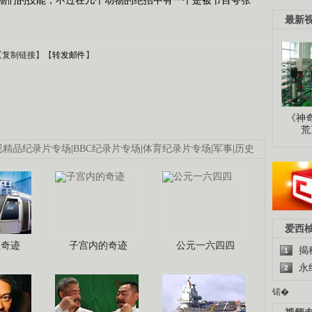
最新
【
复制链接
】【
转发邮件
】
《神
荒
视精品纪录片专场
|
BBC纪录片专场
|
体育纪录片专场
|
军事
|
历史
爱西
程奇迹
子宫内的奇迹
公元一六四四
揭
1
永
2
锘�