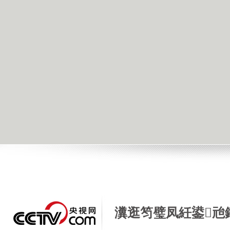
瀵逛笉璧凤紝鍙兘