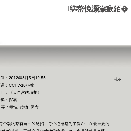
绋嶅悗灏濊瘯銆�
间：2012年3月5日19:55
锘�
频道：
CCTV-10科教
栏目：
《大自然的猜想》
分类：探索
 字：
毒性
猎物
保命
每个动物都有自己的绝招，每个绝招都为了保命，在最重要的
物们的技能，不过在几个动物的绝招中有一个是被节目夸张