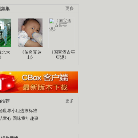
视频集
更多
奇北大
《传奇完达
《国宝酒古窖
》
山》
窖泥》
柚推荐
更多
秘世界小姐选拔标准
结童心 回味童年趣事