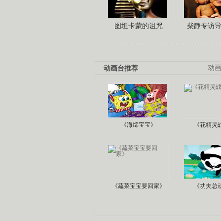
图坦卡蒙的诅咒
柴静专访
动画台推荐
动
《海绵宝宝》
《花精灵
《蔬菜宝宝要回家》
《功夫总