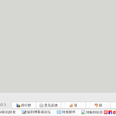
5
排行榜
意见反馈
顶
踩
N或QQ好友
贴到博客或论坛
转发邮件
转帖到社区