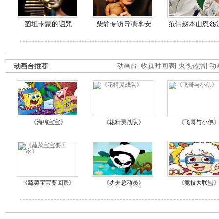
图坦卡蒙的诅咒
柴静专访导演李安
范伟赵本山恩怨
动画台推荐
动画台
|
收视时间表
|
央视热播
|
动
《海绵宝宝》
《花精灵战队》
《飞哥与小佛
《蔬菜宝宝要回家》
《功夫总动员》
《竞技大联盟