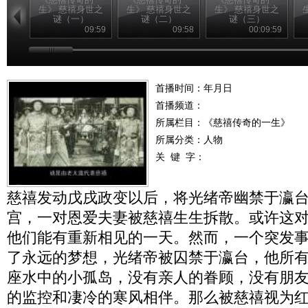
生》 慈禧身世之
生》 慈禧身世之
生》 慈禧身世之
谜（一）
谜（二）
谜（三）
09:59
09:58
00:09:59
首播时间：年月日
首播频道：
所属栏目：
《慈禧传奇的一生》
所属分类：人物
关 键 字：
慈禧发动戊戌政变以后，将光绪帝幽禁于瀛
宫，一对恩爱夫妻被慈禧生生拆散。或许这
他们能有重新相见的一天。然而，一个突发
了永远的梦想，光绪帝被囚禁于瀛台，他所
座水中的小孤岛，没有亲人的眷顾，没有朋
的监控和凄冷的寒风相伴。那么被慈禧视为