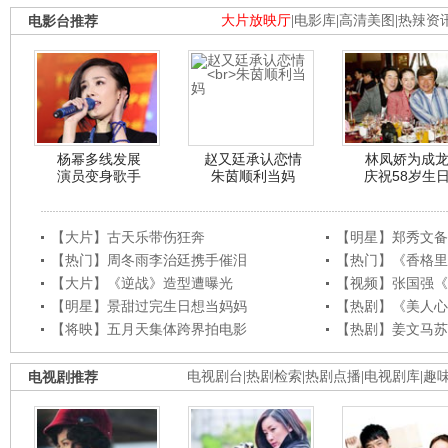
电影台推荐
大片放映厅
|
电影库
|
高清美图
|
热辣资
杨幂多线发展
赵又廷承认恋情
林凤娇为成
演员变身歌手
朱茵顺利当妈
庆祝58岁生
【大片】古天乐带伤狂奔
【明星】郑秀文备
【热门】周冬雨李治廷携手催泪
【热门】《香格里
【大片】《逆战》造型遭曝光
【视频】张国强《
【明星】景甜过完生日想当妈妈
【热剧】《美人心
【将映】五月天集体跨界拍电影
【热剧】姜文马苏
电视剧推荐
电视剧台
|
热剧检索
|
热剧点播
|
电视剧库
|
趣