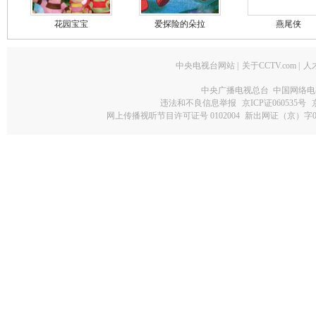
花园宝宝
爱探险的朵拉
燕尾侠
中央电视台网站
|
关于CCTV.com
|
人
中央广播电视总台 中国网络电
违法和不良信息举报
京ICP证060535号
网上传播视听节目许可证号 0102004
新出网证（京）字0