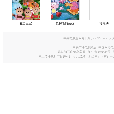
花园宝宝
爱探险的朵拉
燕尾侠
中央电视台网站
|
关于CCTV.com
|
人
中央广播电视总台 中国网络电
违法和不良信息举报
京ICP证060535号
网上传播视听节目许可证号 0102004
新出网证（京）字0