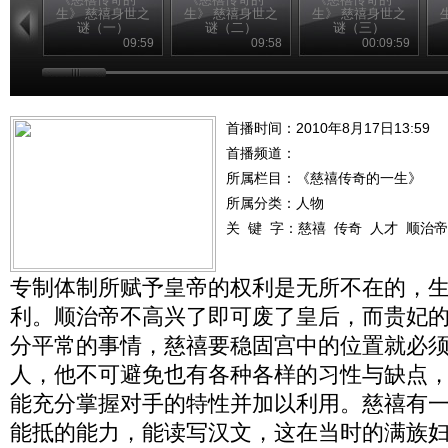
生》 慈禧身世之
生》 慈禧身世之
生》 慈禧身世之
谜（一）
谜（二）
谜（三）
09:59
09:58
00:09:59
首播时间：2010年8月17日13:59
首播频道：
所属栏目：
《慈禧传奇的一生》
所属分类：人物
关 键 字：
慈禧
传奇
人才
顺治帝
专制体制所赋予皇帝的权利是无所不在的，
利。顺治帝不高兴了即可废了皇后，而贵妃
分平常的事情，慈禧要稳固宫中的位置就必
人，他不可避免也有各种各样的习性与缺点
能充分掌握对手的特性并加以利用。慈禧有
能抵的能力，能读写汉文，这在当时的满族