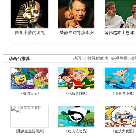
图坦卡蒙的诅咒
柴静专访导演李安
范伟赵本山恩怨
动画台推荐
动画台
|
收视时间表
|
央视热播
|
动
《海绵宝宝》
《花精灵战队》
《飞哥与小佛
《蔬菜宝宝要回家》
《功夫总动员》
《竞技大联盟