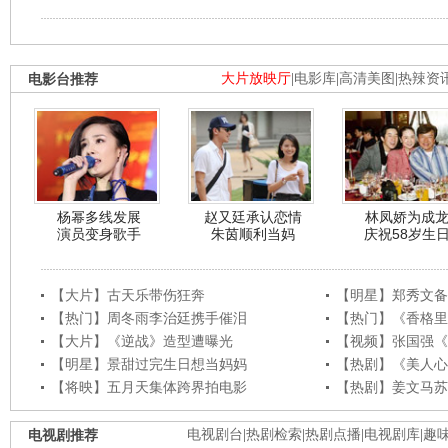
电影台推荐
大片放映厅
|
电影库
|
高清美图
|
热辣资
杨幂多线发展
赵又廷承认恋情
林凤娇为成
演员变身歌手
朱茵顺利当妈
庆祝58岁生
【大片】古天乐带伤狂奔
【明星】郑秀文备
【热门】周冬雨李治廷携手催泪
【热门】《香格里
【大片】《逆战》造型遭曝光
【视频】张国强《
【明星】景甜过完生日想当妈妈
【热剧】《美人心
【将映】五月天集体跨界拍电影
【热剧】姜文马苏
电视剧推荐
电视剧台
|
热剧检索
|
热剧点播
|
电视剧库
|
趣