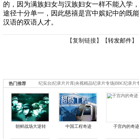
的，因为满族妇女与汉族妇女一样不能入学
途径十分单一，因此慈禧是宫中嫔妃中的既
汉语的双语人才。
【
复制链接
】【
转发邮件
】
热门推荐
纪实台
|
纪录片片库
|
央视精品纪录片专场
|
BBC纪录片
朝鲜战场大逆转
中国工程奇迹
子宫内的奇