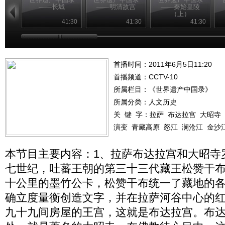
——长城
——明清故宫
——秦始皇陵
（上）
41:30
41:30
41:30
首播时间：2011年6月5日11:20
首播频道：
CCTV-10
所属栏目：
《世界遗产中国录》
所属分类：人文历史
关 键 字：
拉萨
布达拉宫
大昭寺
演变
青藏高原
怒江
澜沧江
金沙
本节目主要内容：1、拉萨布达拉宫和大昭寺
七世纪，吐蕃王朝的第三十三代藏王松赞干
十公里的墨竹公卡，松赞干布统一了藏地的
确立度量衡创造文字，并在拉萨河谷中心的
九十九间房屋的王宫，这就是布达拉宫。布