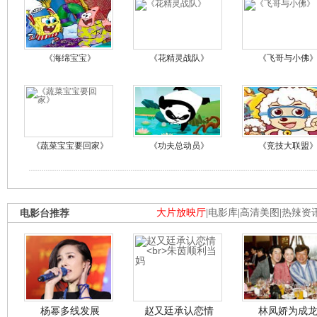
《海绵宝宝》
《花精灵战队》
《飞哥与小佛
《蔬菜宝宝要回家》
《功夫总动员》
《竞技大联盟
电影台推荐
大片放映厅
|
电影库
|
高清美图
|
热辣资
杨幂多线发展
赵又廷承认恋情
林凤娇为成