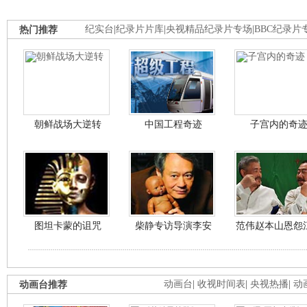
热门推荐
纪实台
|
纪录片片库
|
央视精品纪录片专场
|
BBC纪录片
朝鲜战场大逆转
中国工程奇迹
子宫内的奇
图坦卡蒙的诅咒
柴静专访导演李安
范伟赵本山恩怨
动画台推荐
动画台
|
收视时间表
|
央视热播
|
动