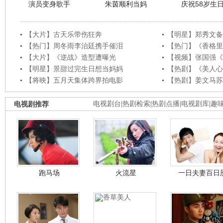
演员变身歌手
朱茵顺利当妈
庆祝58岁生
【大片】古天乐带伤狂奔
【明星】郑秀文备
【热门】周冬雨李治廷携手催泪
【热门】《香格里
【大片】《逆战》造型遭曝光
【视频】张国强《
【明星】景甜过完生日想当妈妈
【热剧】《美人心
【将映】五月天集体跨界拍电影
【热剧】姜文马苏
电视剧推荐
电视剧台
|
热剧检索
|
热剧点播
|
电视剧库
|
趣
跑马场
火流星
一日夫妻百日