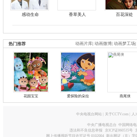
感动生命
香草美人
百花深处
热门推荐
动画片库
|
动画微博
|
动画梦工场
花园宝宝
爱探险的朵拉
燕尾侠
中央电视台网站
|
关于CCTV.com
|
人
中央广播电视总台 中国网络电
违法和不良信息举报
京ICP证060535号
网上传播视听节目许可证号 0102004
新出网证（京）字0