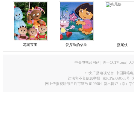
花园宝宝
爱探险的朵拉
燕尾侠
中央电视台网站
|
关于CCTV.com
|
人
中央广播电视总台 中国网络电
违法和不良信息举报
京ICP证060535号
网上传播视听节目许可证号 0102004
新出网证（京）字0