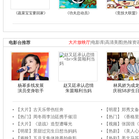
《蔬菜宝宝要回家》
《功夫总动员》
《竞技大联盟
电影台推荐
大片放映厅
|
电影库
|
高清美图
|
热辣资
杨幂多线发展
赵又廷承认恋情
林凤娇为成
演员变身歌手
朱茵顺利当妈
庆祝58岁生
【大片】古天乐带伤狂奔
【明星】郑秀文备
【热门】周冬雨李治廷携手催泪
【热门】《香格里
【大片】《逆战》造型遭曝光
【视频】张国强《
【明星】景甜过完生日想当妈妈
【热剧】《美人心
【将映】五月天集体跨界拍电影
【热剧】姜文马苏