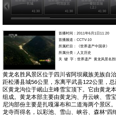
——长城
——明清故宫
——秦始皇陵
（上）
41:30
41:30
41:30
首播时间：2011年6月1日11:20
首播频道：
CCTV-10
所属栏目：
《世界遗产中国录》
所属分类：人文历史
关 键 字：
世界遗产
黄龙风景名胜
黄龙名胜风景区位于四川省阿坝藏族羌族自
距松潘县城56公里，东离平武县122公里，
区黄龙沟位于岷山主峰雪宝顶下。它由黄龙
组成。黄龙本部主要由黄龙沟、丹云峡、雪
尼沟部份主要是扎嘎瀑布和二道海两个景区
龙寺而得名，以彩池、雪山、峡谷、森林“四