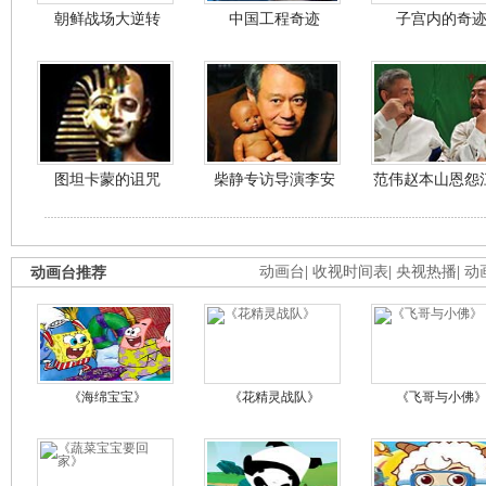
朝鲜战场大逆转
中国工程奇迹
子宫内的奇
图坦卡蒙的诅咒
柴静专访导演李安
范伟赵本山恩怨
动画台推荐
动画台
|
收视时间表
|
央视热播
|
动
《海绵宝宝》
《花精灵战队》
《飞哥与小佛