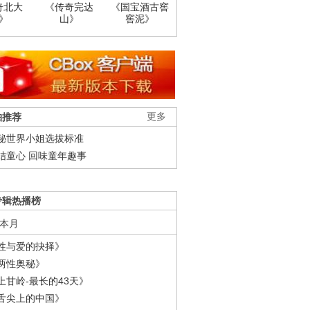
奇北大
《传奇完达
《国宝酒古窖
》
山》
窖泥》
柚推荐
更多
秘世界小姐选拔标准
结童心 回味童年趣事
专辑热播榜
本月
性与爱的抉择》
两性奥秘》
上甘岭-最长的43天》
舌尖上的中国》