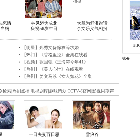
认恋情
林凤娇为成龙
大胆为舒淇说话
利当妈
庆祝58岁生日
余文乐义气相挺
B
【明星】郑秀文备嫁衣等求婚
【热门】《香格里拉》全集在线看
锘�
【视频】张国强《王海涛今年41》
【热剧】《美人心计》在线观看
【热剧】姜文马苏《女人如花》全集
剧检索
|
热剧点播
|
电视剧库
|
趣味策划
|
CCTV-8官网
|
影视同期声
星
一日夫妻百日恩
雪狼谷