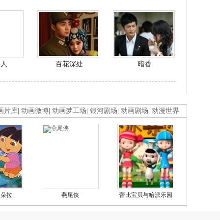
美人
百花深处
暗香
画片库
|
动画微博
|
动画梦工场
|
银河剧场
|
动画剧场
|
动漫世界
的朵拉
燕尾侠
蕾比宝贝与哈派乐园