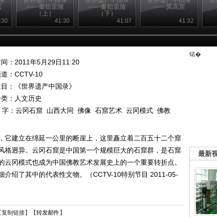
宫
——秦始皇陵
——秦始皇陵
——莫高窟
（上）
（下）
:30
41:30
41:07
41:32
锘�
间：2011年5月29日11:20
频道：
CCTV-10
栏目：
《世界遗产中国录》
分类：人文历史
 字：
云冈石窟
山西大同
佛像
石窟艺术
云冈模式
佛教
，它建立在绵延一公里的断崖上，这里矗立着二百五十二个窟
风格迥异。云冈石窟是中国第一个规模巨大的石窟群，是石窟
最新
的云冈模式也成为中国佛教艺术发展史上的一个重要转折点。
了其中的代表性文物。（CCTV-10特别节目 2011-05-
【
复制链接
】【
转发邮件
】