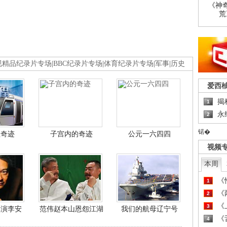
《神
荒
视精品纪录片专场
|
BBC纪录片专场
|
体育纪录片专场
|
军事
|
历史
爱西
揭
1
永
2
锘�
程奇迹
子宫内的奇迹
公元一六四四
视频
本周
《
1
《
2
《
3
导演李安
范伟赵本山恩怨江湖
我们的航母辽宁号
《
4