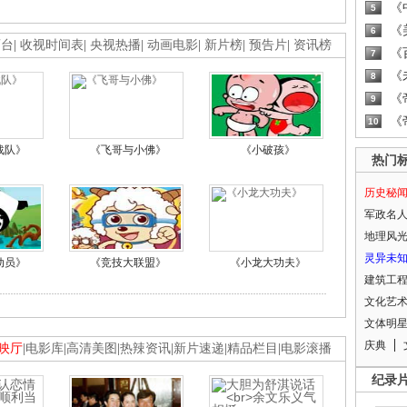
《
5
《
6
画台
|
收视时间表
|
央视热播
|
动画电影
|
新片榜
|
预告片
|
资讯榜
《
7
《
8
《
9
《
10
战队》
《飞哥与小佛》
《小破孩》
热门
历史秘
军政名
地理风
灵异未
动员》
《竞技大联盟》
《小龙大功夫》
建筑工
文化艺
文体明
庆典
映厅
|
电影库
|
高清美图
|
热辣资讯
|
新片速递
|
精品栏目
|
电影滚播
纪录