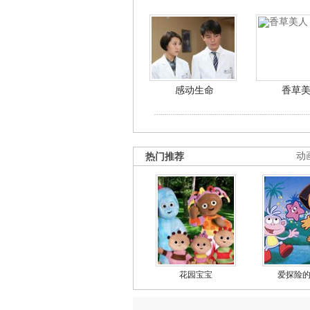
感动生命
香草
热门推荐
动
花园宝宝
爱探险