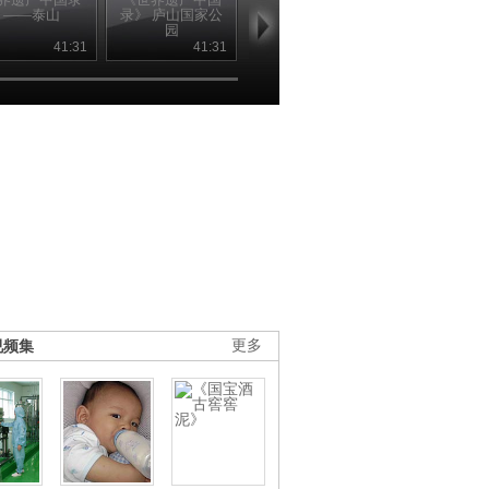
——泰山
录》 庐山国家公
录》 黄山
录》 武当山
园
筑群
41:31
41:31
41:56
41
视频集
更多