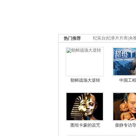
热门推荐
纪实台
|
纪录片片库
|
央
朝鲜战场大逆转
中国工
图坦卡蒙的诅咒
柴静专访