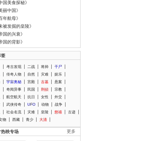
中国美食探秘》
美丽中国》
百年航母》
未被发掘的皇陵》
帝国的兴衰》
帝国的背影》
标签
闻
考古发现
二战
将帅
干尸
人
传奇人物
自然
灾难
娱乐
光
宇宙奥秘
宫殿
古墓
悬案
知
奇闻异事
民国
刑侦
宗教
程
航空航天
抗日
女性
外交
术
武侠传奇
UFO
动物
战争
星
社会名流
灾难
皇陵
慈禧
古迹
文物
西藏
青少
大清
片热映专场
更多