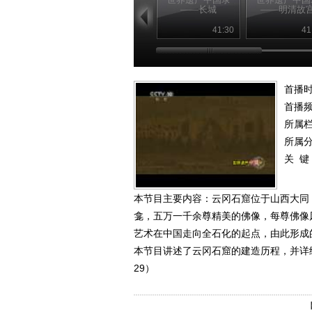
——长城
——明清故
41:30
41
首播时
首播
所属
所属
关 键
本节目主要内容：云冈石窟位于山西大同
龛，五万一千余尊精美的佛像，每尊佛像
艺术在中国走向全石化的起点，由此形成
本节目讲述了云冈石窟的建造历程，并详细介绍
29）