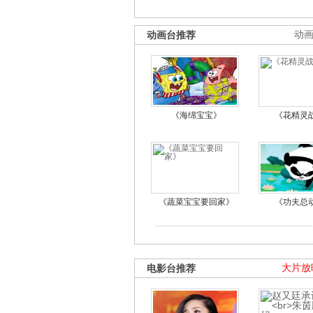
动画台推荐
动
《海绵宝宝》
《花精灵
《蔬菜宝宝要回家》
《功夫总
电影台推荐
大片放