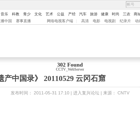
音乐
科教
青少
文化
艺术
公益
产经
汽车
旅游
健康
时尚
三农
商
直播中国
赛事直播
网络电视客户端
|
高清
电影
电视剧
纪录片
动
302 Found
CCTV_WebServer
》
产中国录》 20110529 云冈石窟
发布时间：
2011-05-31 17:10 |
进入复兴论坛
| 来源：
CNTV