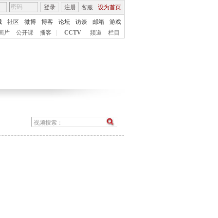
登录
注册
客服
设为首页
城
社区
微博
博客
论坛
访谈
邮箱
游戏
画片
公开课
播客
|
CCTV
频道
栏目