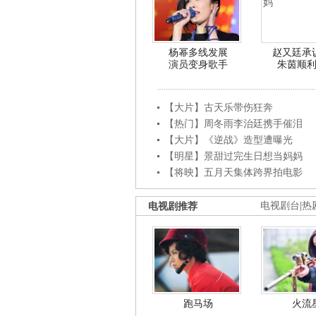
杨幂多线发展
赵又廷承
演员变身歌手
朱茵顺
【大片】古天乐带伤狂奔
【热门】周冬雨李治廷携手催泪
【大片】《逆战》造型遭曝光
【明星】景甜过完生日想当妈妈
【将映】五月天集体跨界拍电影
电视剧推荐
电视剧台
|
热
跑马场
火流