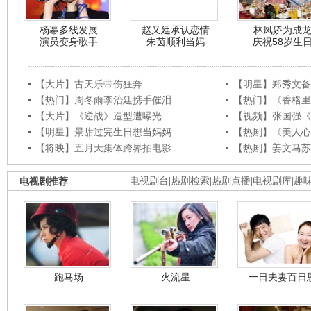
杨幂多线发展
赵又廷承认恋情
林凤娇为成
演员变身歌手
朱茵顺利当妈
庆祝58岁生
【大片】古天乐带伤狂奔
【明星】郑秀文备
【热门】周冬雨李治廷携手催泪
【热门】《香格里
【大片】《逆战》造型遭曝光
【视频】张国强《
【明星】景甜过完生日想当妈妈
【热剧】《美人心
【将映】五月天集体跨界拍电影
【热剧】姜文马苏
电视剧推荐
电视剧台
|
热剧检索
|
热剧点播
|
电视剧库
|
趣
跑马场
火流星
一日夫妻百日