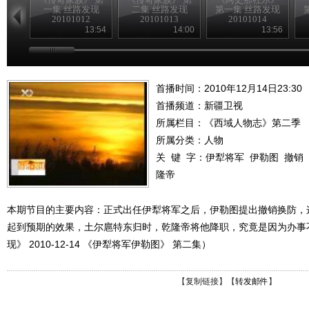
一集 丝路发现
二集 丝路发现
第一集 丝路发现
20101012
20101013
20101014
13:54
14:00
13:56
首播时间：2010年12月14日23:30
首播频道：
新疆卫视
所属栏目：
《西域人物志》第二季
所属分类：人物
关 键 字：
伊犁将军
伊勒图
撤销
隆帝
本期节目的主要内容：正式出任伊犁将军之后，伊勒图提出撤销换防，
起到预期的效果，土尔扈特东归时，乾隆帝将他降职，究竟是因为办事
现》 2010-12-14 《伊犁将军伊勒图》 第二集）
【
复制链接
】【
转发邮件
】