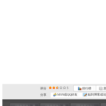
5
评分
排行榜
意
MSN或QQ好友
贴到博客或
分享
《传奇家族》 第
《传奇家族》 第
《阿史那社尔》