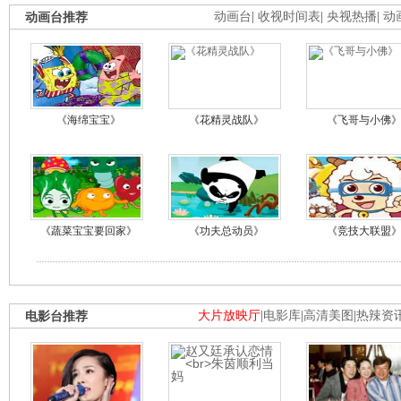
动画台推荐
动画台
|
收视时间表
|
央视热播
|
动
《海绵宝宝》
《花精灵战队》
《飞哥与小佛
《蔬菜宝宝要回家》
《功夫总动员》
《竞技大联盟
电影台推荐
大片放映厅
|
电影库
|
高清美图
|
热辣资