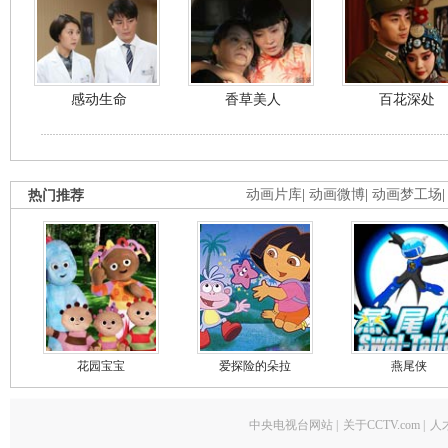
感动生命
香草美人
百花深处
热门推荐
动画片库
|
动画微博
|
动画梦工场
花园宝宝
爱探险的朵拉
燕尾侠
中央电视台网站
|
关于CCTV.com
|
人