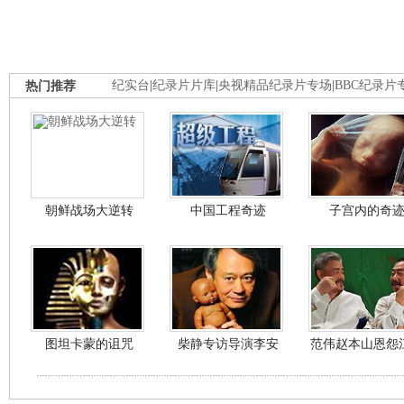
热门推荐
纪实台
|
纪录片片库
|
央视精品纪录片专场
|
BBC纪录片
朝鲜战场大逆转
中国工程奇迹
子宫内的奇
图坦卡蒙的诅咒
柴静专访导演李安
范伟赵本山恩怨