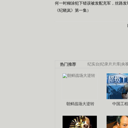
何一时糊涂犯下错误被发配充军，丝路发现即
《纪晓岚》第一集）
热门推荐
纪实台
|
纪录片片库
|
央
朝鲜战场大逆转
中国工