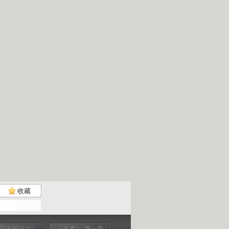
收藏
阿史那社尔》
《岑参》 第一集
《岑参》 第二集
《岑参》 第