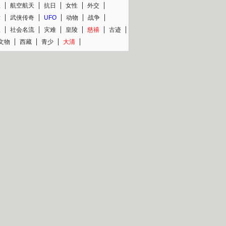
程
航空航天
抗日
女性
外交
术
武侠传奇
UFO
动物
战争
星
社会名流
灾难
皇陵
慈禧
古迹
文物
西藏
青少
大清
片热映专场
更多
BC纪录片专场
央视精品纪录片