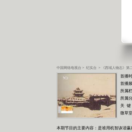
中国网络电视台
>
纪实台
>
《西域人物志》第
首播时
首播
所属
所属
关 键
微草
本期节目的主要内容：是谁用机智诙谐赢