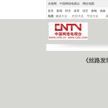
央视网
|
中国网络电视台
|
网站地图
首页
新闻
经济
体育
综艺
春晚
戏曲
电视
频道大全
栏目大全
节目大全
《丝路发现