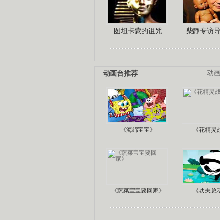
图坦卡蒙的诅咒
柴静专访
动画台推荐
动
《海绵宝宝》
《花精灵
《蔬菜宝宝要回家》
《功夫总