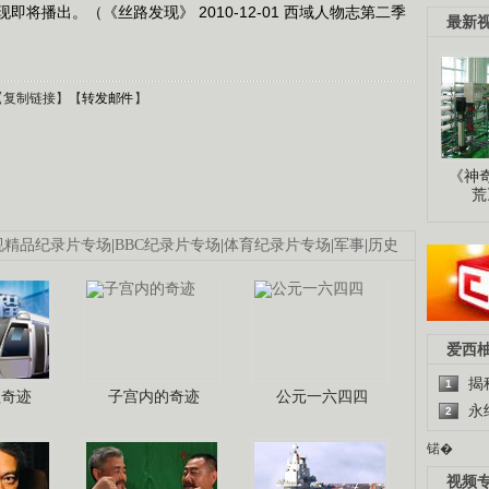
将播出。（《丝路发现》 2010-12-01 西域人物志第二季
最新
【
复制链接
】【
转发邮件
】
《神
荒
视精品纪录片专场
|
BBC纪录片专场
|
体育纪录片专场
|
军事
|
历史
爱西
揭
1
程奇迹
子宫内的奇迹
公元一六四四
永
2
锘�
视频