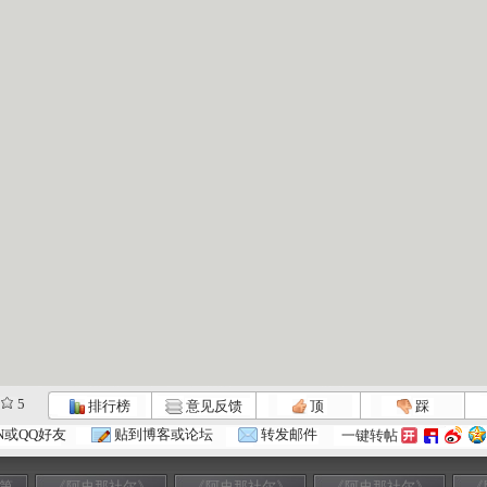
5
排行榜
意见反馈
顶
踩
N或QQ好友
贴到博客或论坛
转发邮件
一键转帖
 第
《阿史那社尔》
《阿史那社尔》
《阿史那社尔》
《