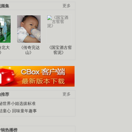
视频集
更多
奇北大
《传奇完达
《国宝酒古窖
》
山》
窖泥》
柚推荐
更多
秘世界小姐选拔标准
结童心 回味童年趣事
专辑热播榜