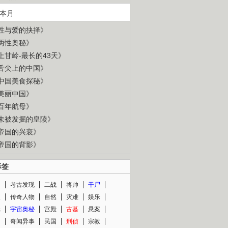
本月
性与爱的抉择》
两性奥秘》
上甘岭-最长的43天》
舌尖上的中国》
中国美食探秘》
美丽中国》
百年航母》
未被发掘的皇陵》
帝国的兴衰》
帝国的背影》
标签
闻
考古发现
二战
将帅
干尸
人
传奇人物
自然
灾难
娱乐
光
宇宙奥秘
宫殿
古墓
悬案
知
奇闻异事
民国
刑侦
宗教