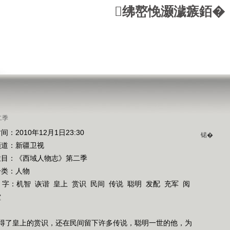
绋嶅悗灏濊瘯銆�
二季
间：2010年12月1日23:30
锘�
频道：
新疆卫视
栏目：
《西域人物志》第二季
分类：人物
 字：
机智
诙谐
皇上
赏识
民间
传说
聪明
发配
充军
阅
堂
得了皇上的赏识，还在民间留下许多传说，聪明一世的他，为