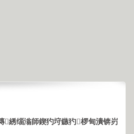
鏄綉缁滃師鍥犳垨鏃犳椤甸潰锛岃