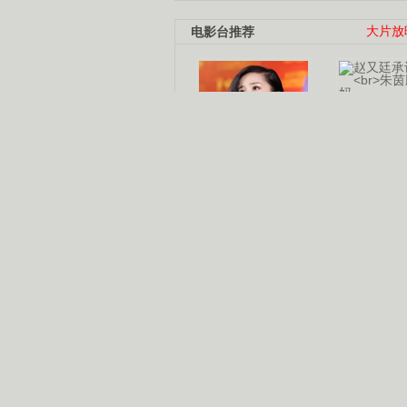
电影台推荐
大片放
杨幂多线发展
赵又廷承
演员变身歌手
朱茵顺
【大片】古天乐带伤狂奔
【热门】周冬雨李治廷携手催泪
【大片】《逆战》造型遭曝光
【明星】景甜过完生日想当妈妈
【将映】五月天集体跨界拍电影
电视剧推荐
电视剧台
|
热