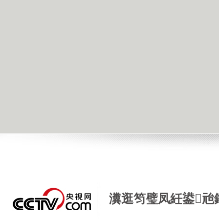
瀵逛笉璧凤紝鍙兘