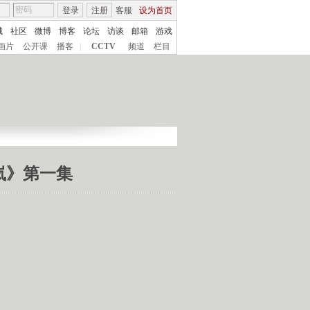
登录
注册
客服
设为首页
城
社区
微博
博客
论坛
访谈
邮箱
游戏
画片
公开课
播客
|
CCTV
频道
栏目
晓岚》第一集