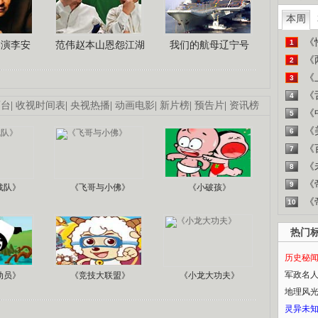
本周
《
1
导演李安
范伟赵本山恩怨江湖
我们的航母辽宁号
《
2
《
3
《
4
画台
|
收视时间表
|
央视热播
|
动画电影
|
新片榜
|
预告片
|
资讯榜
《
5
《
6
《
7
《
8
《
9
战队》
《飞哥与小佛》
《小破孩》
《
10
热门
历史秘
军政名
动员》
《竞技大联盟》
《小龙大功夫》
地理风
灵异未