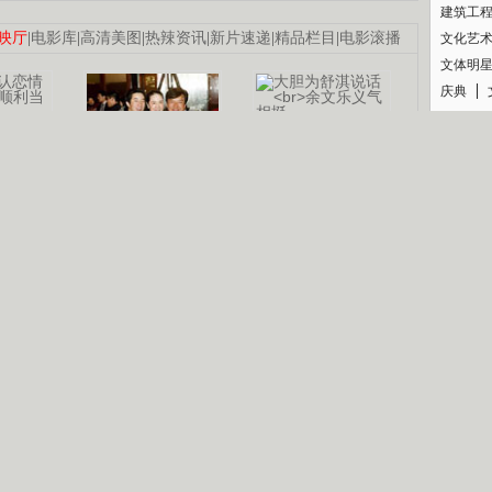
建筑工
映厅
|
电影库
|
高清美图
|
热辣资讯
|
新片速递
|
精品栏目
|
电影滚播
文化艺
文体明
庆典
纪录
认恋情
林凤娇为成龙
大胆为舒淇说话
利当妈
庆祝58岁生日
余文乐义气相挺
【明星】郑秀文备嫁衣等求婚
【热门】《香格里拉》全集在线看
B
【视频】张国强《王海涛今年41》
【热剧】《美人心计》在线观看
锘�
【热剧】姜文马苏《女人如花》全集
剧检索
|
热剧点播
|
电视剧库
|
趣味策划
|
CCTV-8官网
|
影视同期声