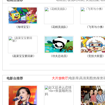
动画台推荐
《海绵宝宝》
《花精灵战队》
《飞哥与小佛
《蔬菜宝宝要回家》
《功夫总动员》
《竞技大联盟
电影台推荐
大片放映厅
|
电影库
|
高清美图
|
热辣资