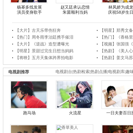
杨幂多线发展
赵又廷承认恋情
林凤娇为成
演员变身歌手
朱茵顺利当妈
庆祝58岁生
【大片】古天乐带伤狂奔
【明星】郑秀文备
【热门】周冬雨李治廷携手催泪
【热门】《香格里
【大片】《逆战》造型遭曝光
【视频】张国强《
【明星】景甜过完生日想当妈妈
【热剧】《美人心
【将映】五月天集体跨界拍电影
【热剧】姜文马苏
电视剧推荐
电视剧台
|
热剧检索
|
热剧点播
|
电视剧库
|
趣
跑马场
火流星
一日夫妻百日