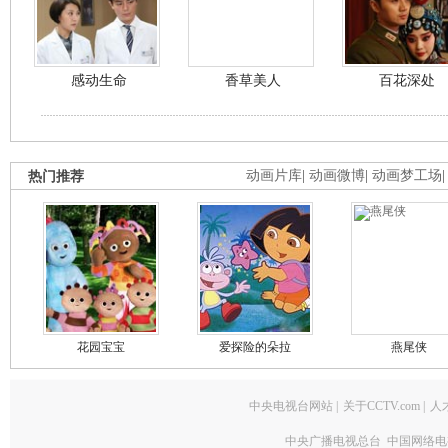
感动生命
香草美人
百花深处
热门推荐
动画片库
|
动画微博
|
动画梦工场
花园宝宝
爱探险的朵拉
燕尾侠
中央电视台网站
|
关于CCTV.com
|
人
中央广播电视总台 中国网络电