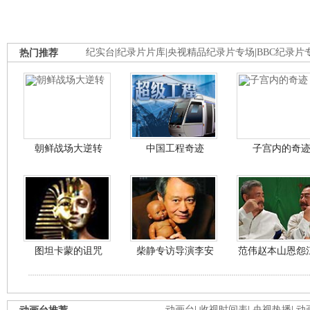
热门推荐
纪实台
|
纪录片片库
|
央视精品纪录片专场
|
BBC纪录片
朝鲜战场大逆转
中国工程奇迹
子宫内的奇
图坦卡蒙的诅咒
柴静专访导演李安
范伟赵本山恩怨
动画台
|
收视时间表
|
央视热播
|
动