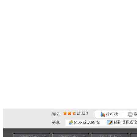
5
评分
排行榜
意
MSN或QQ好友
贴到博客或
分享
《传奇家族》 第
《传奇家族》 第
《阿史那社尔》