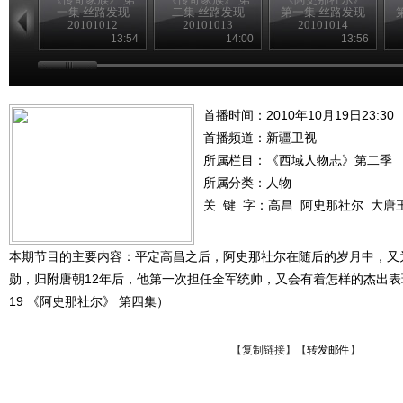
一集 丝路发现
二集 丝路发现
第一集 丝路发现
20101012
20101013
20101014
13:54
14:00
13:56
首播时间：2010年10月19日23:30
首播频道：
新疆卫视
所属栏目：
《西域人物志》第二季
所属分类：人物
关 键 字：
高昌
阿史那社尔
大唐
本期节目的主要内容：平定高昌之后，阿史那社尔在随后的岁月中，又
勋，归附唐朝12年后，他第一次担任全军统帅，又会有着怎样的杰出表现。（
19 《阿史那社尔》 第四集）
【
复制链接
】【
转发邮件
】