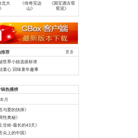
奇北大
《传奇完达
《国宝酒古窖
》
山》
窖泥》
柚推荐
更多
秘世界小姐选拔标准
结童心 回味童年趣事
专辑热播榜
本月
性与爱的抉择》
两性奥秘》
上甘岭-最长的43天》
舌尖上的中国》