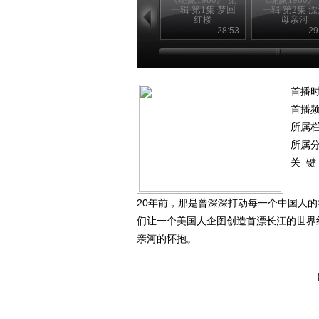
一辑 第1集 梦回
一辑 第2集 
红楼
母亲河
28:53
29
首播时
首播
所属
所属
关 键
20年前，那是曾深深打动每一个中国人
们让一个美国人企图创造首漂长江的世界
亲河的怀抱。