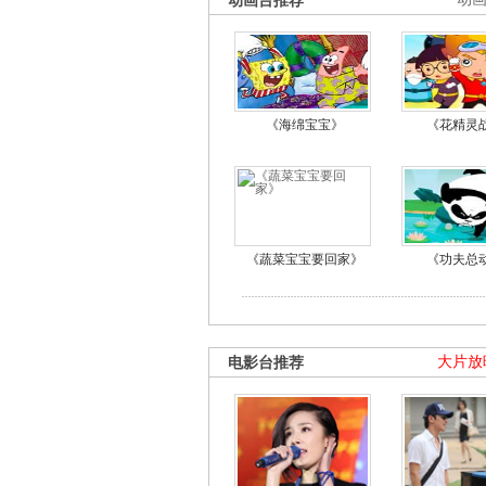
动画台推荐
《海绵宝宝》
《花精灵
《蔬菜宝宝要回家》
《功夫总
电影台推荐
大片放