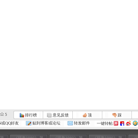
5
排行榜
意见反馈
顶
踩
N或QQ好友
贴到博客或论坛
转发邮件
一键转帖
 第
《现象1980》 第
《现象1980》 第
《现象1980》 第
《