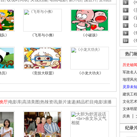
《
5
《
6
《
7
《
8
《
9
战队》
《飞哥与小佛》
《小破孩》
《
10
热门
历史秘
军政名
动员》
《竞技大联盟》
《小龙大功夫》
地理风
灵异未
建筑工
文化艺
映厅
|
电影库
|
高清美图
|
热辣资讯
|
新片速递
|
精品栏目
|
电影滚播
文体明
庆典
纪录