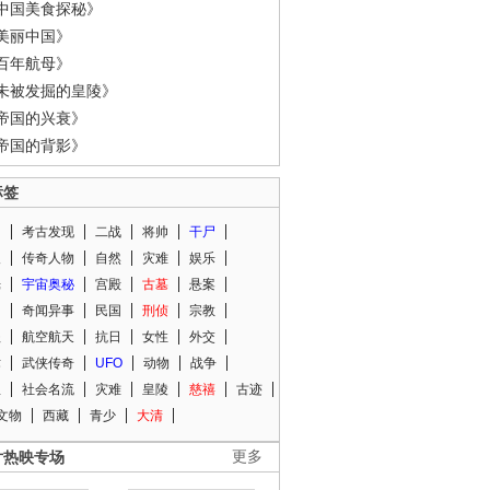
中国美食探秘》
美丽中国》
百年航母》
未被发掘的皇陵》
帝国的兴衰》
帝国的背影》
标签
闻
考古发现
二战
将帅
干尸
人
传奇人物
自然
灾难
娱乐
光
宇宙奥秘
宫殿
古墓
悬案
知
奇闻异事
民国
刑侦
宗教
程
航空航天
抗日
女性
外交
术
武侠传奇
UFO
动物
战争
星
社会名流
灾难
皇陵
慈禧
古迹
文物
西藏
青少
大清
片热映专场
更多