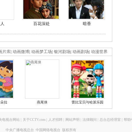
美人
百花深处
暗香
画片库
|
动画微博
|
动画梦工场
|
银河剧场
|
动画剧场
|
动漫世界
的朵拉
燕尾侠
蕾比宝贝与哈派乐园
央电视台网站
|
关于CCTV.com
|
人才招聘
|
网站声明
|
法律顾问
|
总台总经理室
|
帮助
中央广播电视总台 中国网络电视台 版权所有