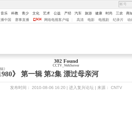
音乐
科教
青少
文化
艺术
公益
产经
汽车
旅游
健康
时尚
三农
商
直播中国
赛事直播
网络电视客户端
|
高清
电影
电视剧
纪录片
动
302 Found
CCTV_WebServer
一辑》
980》 第一辑 第2集 漂过母亲河
发布时间：
2010-08-06 16:20 |
进入复兴论坛
| 来源：
CNTV