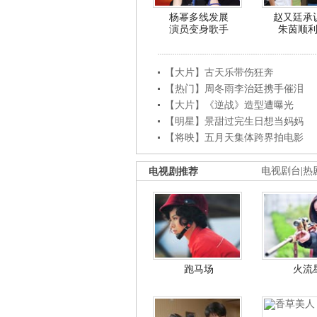
杨幂多线发展
赵又廷承
演员变身歌手
朱茵顺
【大片】古天乐带伤狂奔
【热门】周冬雨李治廷携手催泪
【大片】《逆战》造型遭曝光
【明星】景甜过完生日想当妈妈
【将映】五月天集体跨界拍电影
电视剧推荐
电视剧台
|
热
跑马场
火流