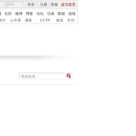
登录
注册
客服
设为首页
城
社区
微博
博客
论坛
访谈
邮箱
游戏
画片
公开课
播客
|
CCTV
频道
栏目