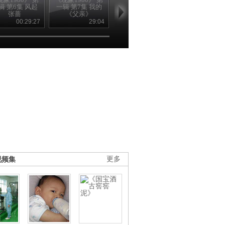
辑 第6集 风起
一辑 第7集 我的
一辑 第8集 傻子
一辑 第9集 
张蔷
《父亲》
瓜子
之路
00:29:27
29:04
29:22
29
视频集
更多