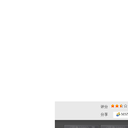
评分
MS
分享
《现象1980》 第
《现象1980》