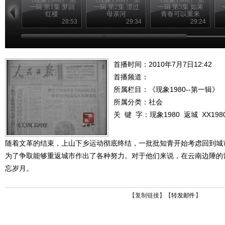
一辑 第1集 梦回
一辑 第2集 漂过
一辑 第3集 如果
红楼
母亲河
青春可以重来
28:53
29:34
29:24
首播时间：2010年7月7日12:42
首播频道：
所属栏目：
《现象1980--第一辑》
所属分类：社会
关 键 字：
现象1980
返城
XX198
随着文革的结束，上山下乡运动彻底终结，一批批知青开始考虑回到城
为了争取能够重返城市作出了各种努力。对于他们来说，在云南边陲的
忘岁月。
【
复制链接
】【
转发邮件
】