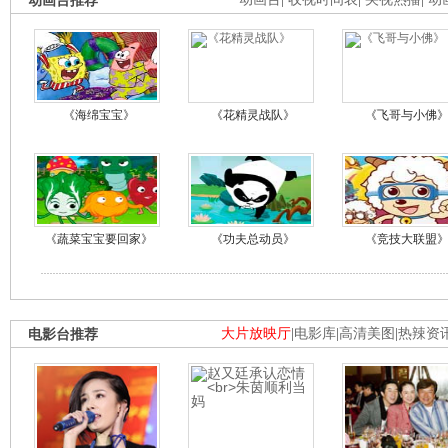
动画台推荐
《海绵宝宝》
《花精灵战队》
《飞哥与小佛
《蔬菜宝宝要回家》
《功夫总动员》
《竞技大联盟
电影台推荐
大片放映厅
|
电影库
|
高清美图
|
热辣资