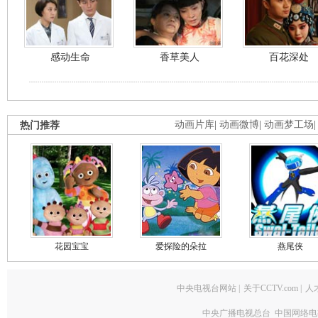
感动生命
香草美人
百花深处
热门推荐
动画片库
|
动画微博
|
动画梦工场
花园宝宝
爱探险的朵拉
燕尾侠
中央电视台网站
|
关于CCTV.com
|
人
中央广播电视总台 中国网络电