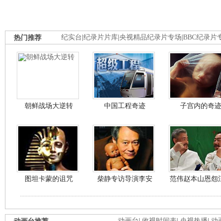
热门推荐
纪实台
|
纪录片片库
|
央视精品纪录片专场
|
BBC纪录片
朝鲜战场大逆转
中国工程奇迹
子宫内的奇
图坦卡蒙的诅咒
柴静专访导演李安
范伟赵本山恩怨
动画台
|
收视时间表
|
央视热播
|
动