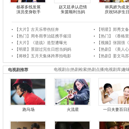
杨幂多线发展
赵又廷承认恋情
林凤娇为成
演员变身歌手
朱茵顺利当妈
庆祝58岁生
【大片】古天乐带伤狂奔
【明星】郑秀文备
【热门】周冬雨李治廷携手催泪
【热门】《香格里
【大片】《逆战》造型遭曝光
【视频】张国强《
【明星】景甜过完生日想当妈妈
【热剧】《美人心
【将映】五月天集体跨界拍电影
【热剧】姜文马苏
电视剧推荐
电视剧台
|
热剧检索
|
热剧点播
|
电视剧库
|
趣
跑马场
火流星
一日夫妻百日