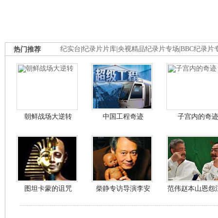
热门推荐
纪实台
|
纪录片片库
|
央视精品纪录片专场
|
BBC纪录片
朝鲜战场大逆转
中国工程奇迹
子宫内的奇
图坦卡蒙的诅咒
柴静专访导演李安
范伟赵本山恩怨