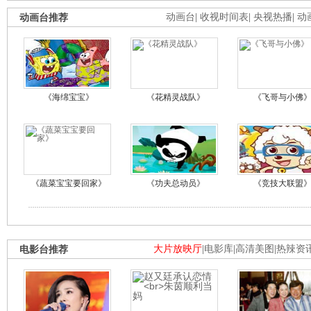
动画台推荐
动画台
|
收视时间表
|
央视热播
|
动
《海绵宝宝》
《花精灵战队》
《飞哥与小佛
《蔬菜宝宝要回家》
《功夫总动员》
《竞技大联盟
电影台推荐
大片放映厅
|
电影库
|
高清美图
|
热辣资