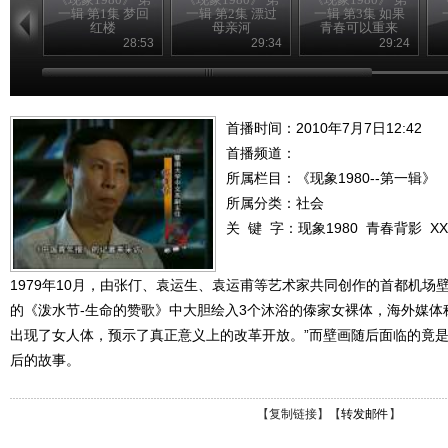
一辑 第1集 梦回
一辑 第2集 漂过
一辑 第3集 如果
红楼
母亲河
青春可以重来
28:53
29:34
29:24
首播时间：2010年7月7日12:42
首播频道：
所属栏目：
《现象1980--第一辑》
所属分类：社会
关 键 字：
现象1980
青春背影
XX
1979年10月，由张仃、袁运生、袁运甫等艺术家共同创作的首都机场
的《泼水节-生命的赞歌》中大胆绘入3个沐浴的傣家女裸体，海外媒体
出现了女人体，预示了真正意义上的改革开放。”而壁画随后面临的竟
后的故事。
【
复制链接
】【
转发邮件
】