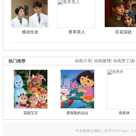
感动生命
香草美人
百花深处
热门推荐
动画片库
|
动画微博
|
动画梦工场
花园宝宝
爱探险的朵拉
燕尾侠
中央电视台网站
|
关于CCTV.com
|
人