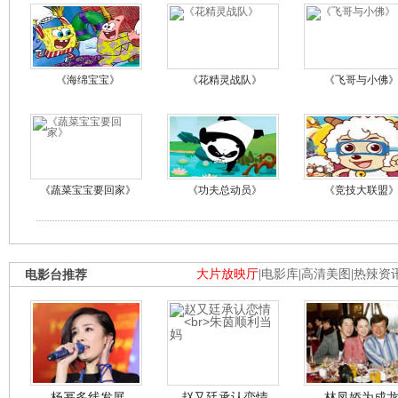
《海绵宝宝》
《花精灵战队》
《飞哥与小佛
《蔬菜宝宝要回家》
《功夫总动员》
《竞技大联盟
电影台推荐
大片放映厅
|
电影库
|
高清美图
|
热辣资
杨幂多线发展
赵又廷承认恋情
林凤娇为成