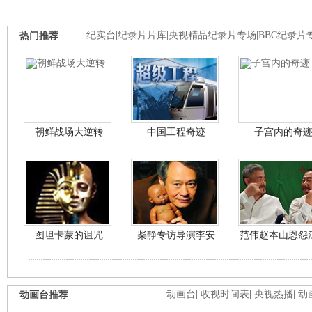
热门推荐
纪实台
|
纪录片片库
|
央视精品纪录片专场
|
BBC纪录片
朝鲜战场大逆转
中国工程奇迹
子宫内的奇
图坦卡蒙的诅咒
柴静专访导演李安
范伟赵本山恩怨
动画台推荐
动画台
|
收视时间表
|
央视热播
|
动