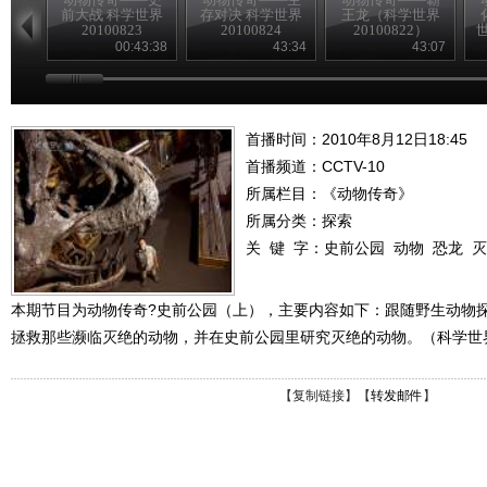
前大战 科学世界
存对决 科学世界
王龙（科学世界
20100823
20100824
20100822）
世
00:43:38
43:34
43:07
首播时间：2010年8月12日18:45
首播频道：
CCTV-10
所属栏目：
《动物传奇》
所属分类：探索
关 键 字：
史前公园
动物
恐龙
灭
本期节目为动物传奇?史前公园（上），主要内容如下：跟随野生动物
拯救那些濒临灭绝的动物，并在史前公园里研究灭绝的动物。（科学世界 20
【
复制链接
】【
转发邮件
】