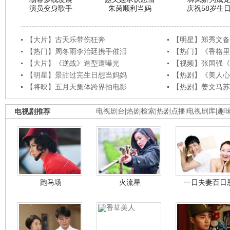
演员变身歌手
朱茵顺利当妈
庆祝58岁生
【大片】古天乐带伤狂奔
【明星】郑秀文备
【热门】周冬雨李治廷携手催泪
【热门】《香格里
【大片】《逆战》造型遭曝光
【视频】张国强《
【明星】景甜过完生日想当妈妈
【热剧】《美人心
【将映】五月天集体跨界拍电影
【热剧】姜文马苏
电视剧推荐
电视剧台
|
热剧检索
|
热剧点播
|
电视剧库
|
趣
跑马场
火流星
一日夫妻百日