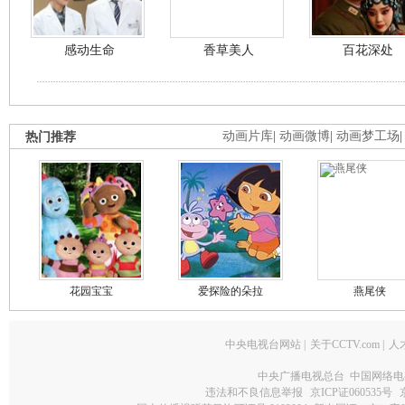
感动生命
香草美人
百花深处
热门推荐
动画片库
|
动画微博
|
动画梦工场
花园宝宝
爱探险的朵拉
燕尾侠
中央电视台网站
|
关于CCTV.com
|
人
中央广播电视总台 中国网络电
违法和不良信息举报
京ICP证060535号