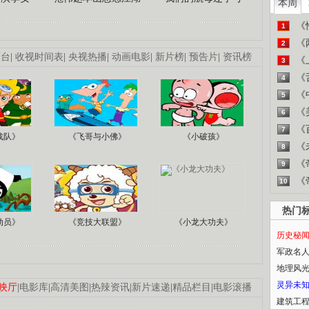
本周
《
1
《
2
画台
|
收视时间表
|
央视热播
|
动画电影
|
新片榜
|
预告片
|
资讯榜
《
3
《
4
《
5
《
6
《
7
战队》
《飞哥与小佛》
《小破孩》
《
8
《
9
《
10
热门
动员》
《竞技大联盟》
《小龙大功夫》
历史秘
军政名
地理风
灵异未
映厅
|
电影库
|
高清美图
|
热辣资讯
|
新片速递
|
精品栏目
|
电影滚播
建筑工