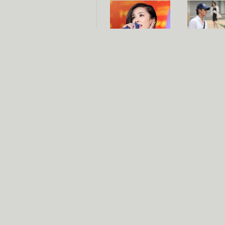
杨幂多线发展
赵又廷承
演员变身歌手
朱茵顺
【大片】古天乐带伤狂奔
【热门】周冬雨李治廷携手催泪
【大片】《逆战》造型遭曝光
【明星】景甜过完生日想当妈妈
【将映】五月天集体跨界拍电影
电视剧推荐
电视剧台
|
热