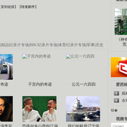
【
复制链接
】【
转发邮件
】
《神
荒
视精品纪录片专场
|
BBC纪录片专场
|
体育纪录片专场
|
军事
|
历史
程奇迹
子宫内的奇迹
公元一六四四
爱西
揭
1
永
2
锘�
视频
导演李安
范伟赵本山恩怨江湖
我们的航母辽宁号