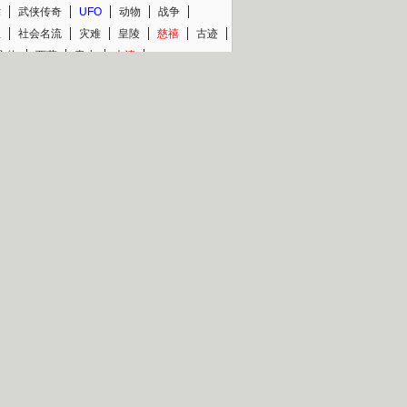
术
武侠传奇
UFO
动物
战争
星
社会名流
灾难
皇陵
慈禧
古迹
文物
西藏
青少
大清
片热映专场
更多
BC纪录片专场
央视精品纪录片