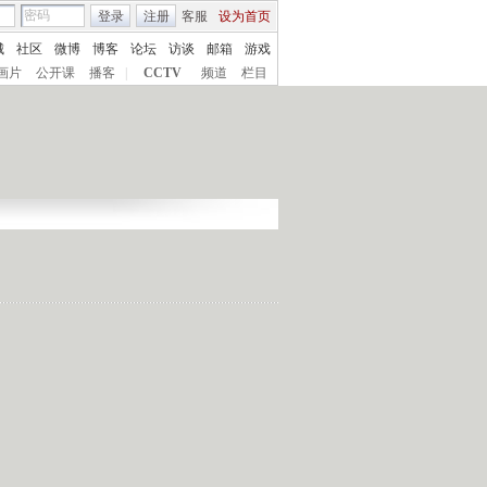
登录
注册
客服
设为首页
城
社区
微博
博客
论坛
访谈
邮箱
游戏
画片
公开课
播客
|
CCTV
频道
栏目