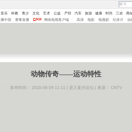
音乐
科教
青少
文化
艺术
公益
产经
汽车
旅游
健康
时尚
三农
商
直播中国
赛事直播
网络电视客户端
|
高清
电影
电视剧
纪录片
动
动物传奇——运动特性
发布时间：
2010-08-09 11:11 |
进入复兴论坛
| 来源：
CNTV