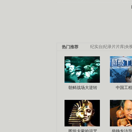
热门推荐
纪实台
|
纪录片片库
|
央
朝鲜战场大逆转
中国工
图坦卡蒙的诅咒
柴静专访