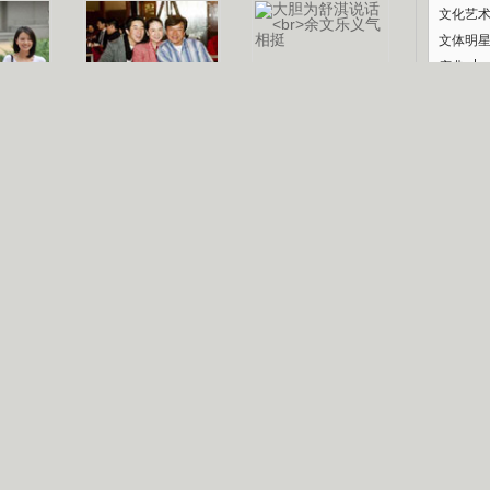
文化艺
文体明
庆典
纪录
认恋情
林凤娇为成龙
大胆为舒淇说话
利当妈
庆祝58岁生日
余文乐义气相挺
【明星】郑秀文备嫁衣等求婚
【热门】《香格里拉》全集在线看
【视频】张国强《王海涛今年41》
【热剧】《美人心计》在线观看
B
【热剧】姜文马苏《女人如花》全集
锘�
剧检索
|
热剧点播
|
电视剧库
|
趣味策划
|
CCTV-8官网
|
影视同期声