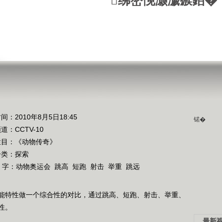
绋嶅悗灏濊瘯銆�
间：2010年8月5日18:45
锘�
频道：
CCTV-10
栏目：
《动物传奇》
分类：探索
 字：
动物奥运会
跳高
短跑
射击
举重
跳远
能特性做一个综合性的对比，通过跳高、短跑、射击、举重、
性。
最新