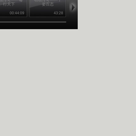
行天下
姿百态
化之沟通
化之形体
00:44:09
43:28
43:34
00:44