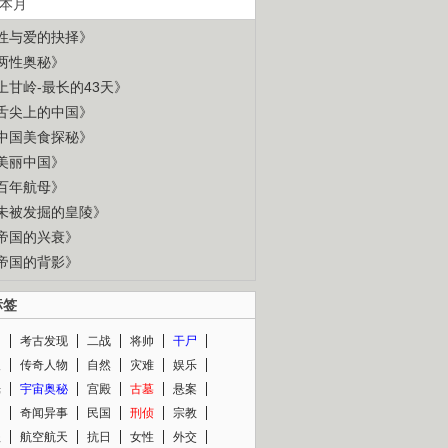
本月
性与爱的抉择》
两性奥秘》
上甘岭-最长的43天》
舌尖上的中国》
中国美食探秘》
美丽中国》
百年航母》
未被发掘的皇陵》
帝国的兴衰》
帝国的背影》
标签
闻
考古发现
二战
将帅
干尸
人
传奇人物
自然
灾难
娱乐
光
宇宙奥秘
宫殿
古墓
悬案
知
奇闻异事
民国
刑侦
宗教
程
航空航天
抗日
女性
外交