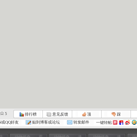
5
排行榜
意见反馈
顶
踩
N或QQ好友
贴到博客或论坛
转发邮件
一键转帖
生
动物传奇——霸
动物传奇——进
动物传奇——进
动