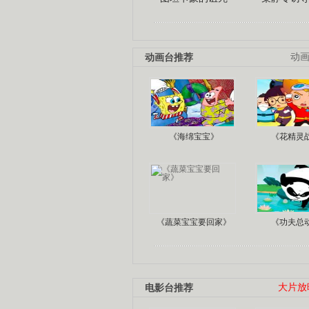
动画台推荐
动
《海绵宝宝》
《花精灵
《蔬菜宝宝要回家》
《功夫总
电影台推荐
大片放