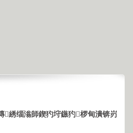
鏄綉缁滃師鍥犳垨鏃犳椤甸潰锛岃