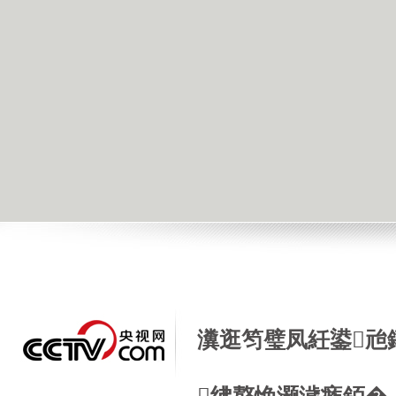
瀵逛笉璧凤紝鍙兘