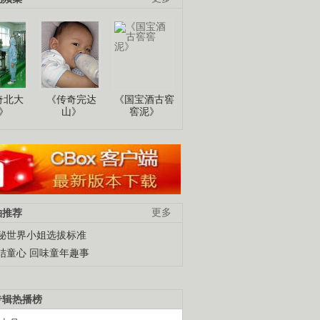
奇北大
《传奇完达
《国宝酒古窖
》
山》
窖泥》
柚推荐
更多
秘世界小姐选拔标准
结童心 回味童年趣事
专辑热播榜