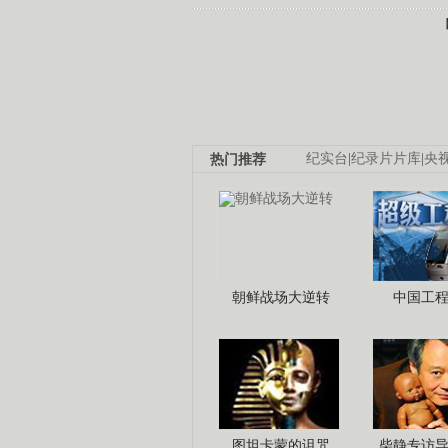
热门推荐
纪实台
|
纪录片片库
|
央
朝鲜战场大逆转
中国工
图坦卡蒙的诅咒
柴静专访