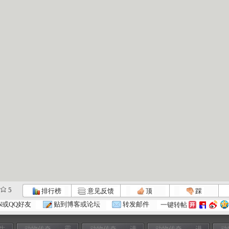
5
排行榜
意见反馈
顶
踩
N或QQ好友
贴到博客或论坛
转发邮件
一键转帖
生
动物传奇——霸
动物传奇——进
动物传奇——进
动