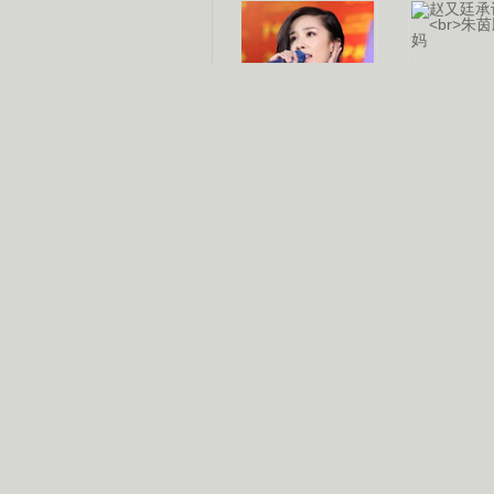
杨幂多线发展
赵又廷承
演员变身歌手
朱茵顺
【大片】古天乐带伤狂奔
【热门】周冬雨李治廷携手催泪
【大片】《逆战》造型遭曝光
【明星】景甜过完生日想当妈妈
【将映】五月天集体跨界拍电影
电视剧推荐
电视剧台
|
热