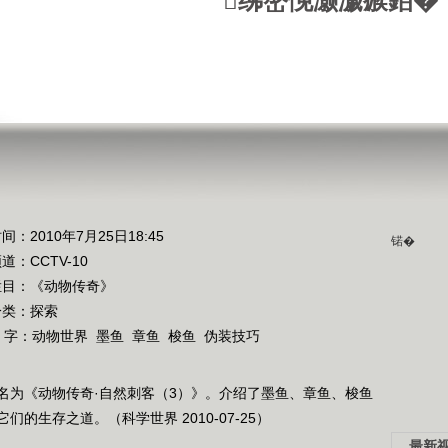
绋嶅悗灏濊瘯銆�
间：2010年7月25日18:45
锘�
频道：
CCTV-10
栏目：
《动物传奇》
分类：探索
 字：
动物世界
墨鱼
章鱼
梭鱼
伪装技巧
名为《动物传奇·自然刺客（3）》。介绍了墨鱼、章鱼、梭鱼
的生存之道。（科学世界 2010-07-25）
最新