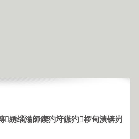
鏄綉缁滃師鍥犳垨鏃犳椤甸潰锛岃