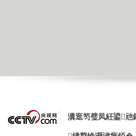
瀵逛笉璧凤紝鍙兘