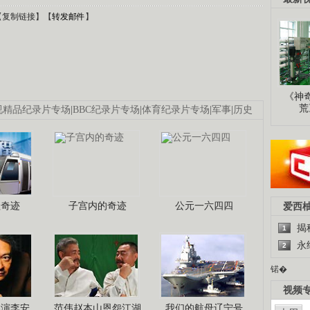
【
复制链接
】【
转发邮件
】
《神
荒
视精品纪录片专场
|
BBC纪录片专场
|
体育纪录片专场
|
军事
|
历史
程奇迹
子宫内的奇迹
公元一六四四
爱西
揭
1
永
2
锘�
视频
导演李安
范伟赵本山恩怨江湖
我们的航母辽宁号