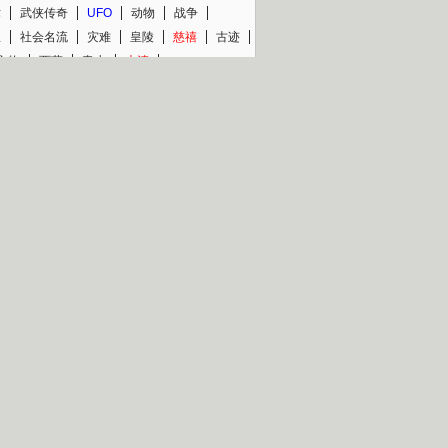
术
武侠传奇
UFO
动物
战争
星
社会名流
灾难
皇陵
慈禧
古迹
文物
西藏
青少
大清
片热映专场
更多
BC纪录片专场
央视精品纪录片