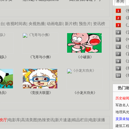
本周
《
1
《
2
画台
|
收视时间表
|
央视热播
|
动画电影
|
新片榜
|
预告片
|
资讯榜
《
3
《
4
《
5
《
6
《
7
战队》
《飞哥与小佛》
《小破孩》
《
8
《
9
《
10
热门
动员》
《竞技大联盟》
《小龙大功夫》
历史秘
军政名
地理风
灵异未
映厅
|
电影库
|
高清美图
|
热辣资讯
|
新片速递
|
精品栏目
|
电影滚播
建筑工