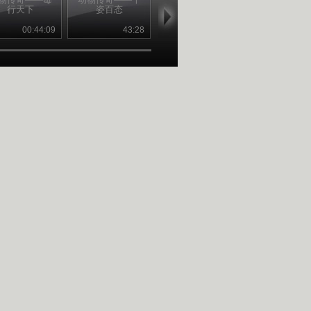
行天下
姿百态
化之沟通
化之形体
00:44:09
43:28
43:34
00:44