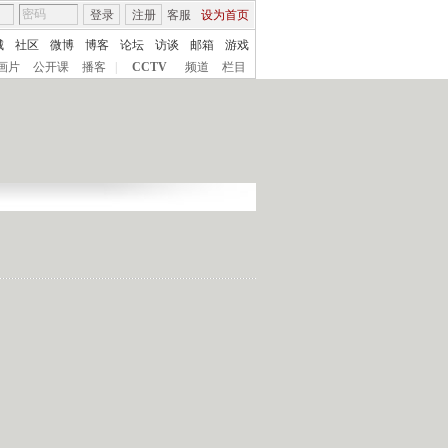
登录
注册
客服
设为首页
城
社区
微博
博客
论坛
访谈
邮箱
游戏
画片
公开课
播客
|
CCTV
频道
栏目