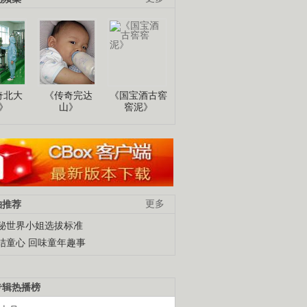
奇北大
《传奇完达
《国宝酒古窖
》
山》
窖泥》
柚推荐
更多
秘世界小姐选拔标准
结童心 回味童年趣事
专辑热播榜