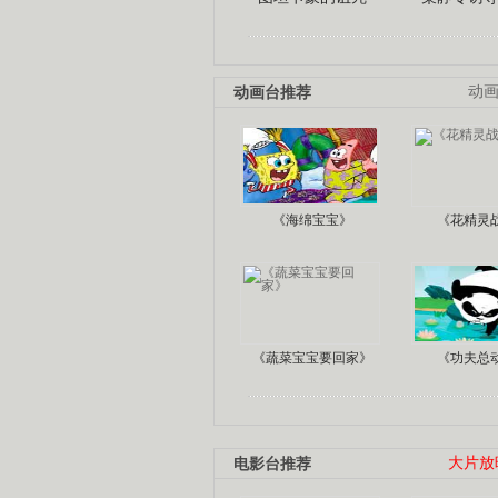
动画台推荐
动
《海绵宝宝》
《花精灵
《蔬菜宝宝要回家》
《功夫总
电影台推荐
大片放