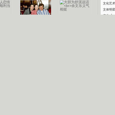
文化艺
文体明
庆典
纪录
认恋情
林凤娇为成龙
大胆为舒淇说话
利当妈
庆祝58岁生日
余文乐义气相挺
【明星】郑秀文备嫁衣等求婚
【热门】《香格里拉》全集在线看
【视频】张国强《王海涛今年41》
【热剧】《美人心计》在线观看
B
【热剧】姜文马苏《女人如花》全集
锘�
剧检索
|
热剧点播
|
电视剧库
|
趣味策划
|
CCTV-8官网
|
影视同期声