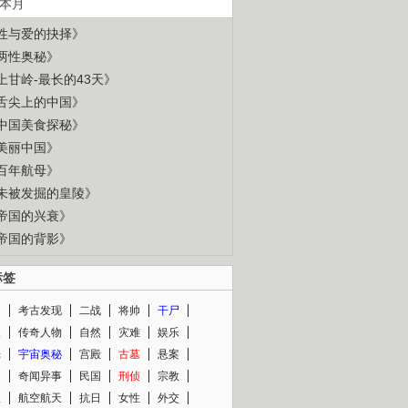
本月
性与爱的抉择》
两性奥秘》
上甘岭-最长的43天》
舌尖上的中国》
中国美食探秘》
美丽中国》
百年航母》
未被发掘的皇陵》
帝国的兴衰》
帝国的背影》
标签
闻
考古发现
二战
将帅
干尸
人
传奇人物
自然
灾难
娱乐
光
宇宙奥秘
宫殿
古墓
悬案
知
奇闻异事
民国
刑侦
宗教
程
航空航天
抗日
女性
外交