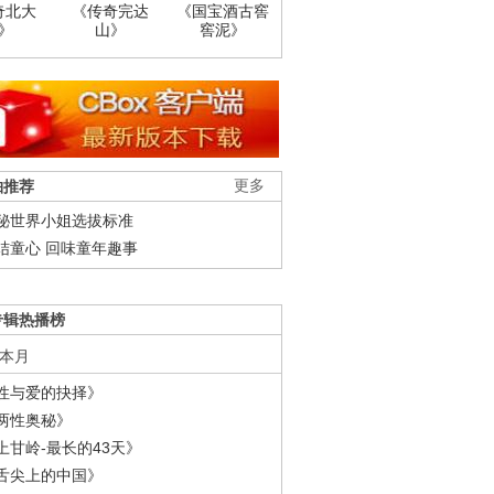
奇北大
《传奇完达
《国宝酒古窖
》
山》
窖泥》
柚推荐
更多
秘世界小姐选拔标准
结童心 回味童年趣事
专辑热播榜
本月
性与爱的抉择》
两性奥秘》
上甘岭-最长的43天》
舌尖上的中国》