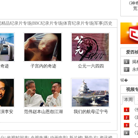
《神
荒
视精品纪录片专场
|
BBC纪录片专场
|
体育纪录片专场
|
军事
|
历史
爱西
揭
1
程奇迹
子宫内的奇迹
公元一六四四
永
2
锘�
视频
本周
《
1
导演李安
范伟赵本山恩怨江湖
我们的航母辽宁号
《
2
《
3
《
4
画台
|
收视时间表
|
央视热播
|
动画电影
|
新片榜
|
预告片
|
资讯榜