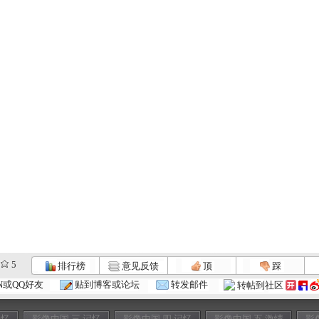
5
排行榜
意见反馈
顶
踩
N或QQ好友
贴到博客或论坛
转发邮件
转帖到社区
记忆
影像中国 三 记忆
影像中国 四 记忆
影像中国 五 激情
影