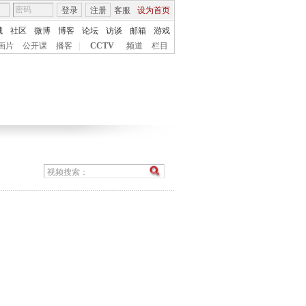
登录
注册
客服
设为首页
城
社区
微博
博客
论坛
访谈
邮箱
游戏
画片
公开课
播客
|
CCTV
频道
栏目