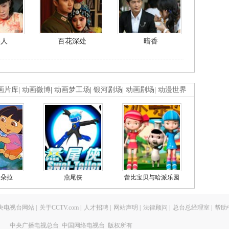
美人
百花深处
暗香
画片库
|
动画微博
|
动画梦工场
|
银河剧场
|
动画剧场
|
动漫世界
的朵拉
燕尾侠
蕾比宝贝与哈派乐园
央电视台网站
|
关于CCTV.com
|
人才招聘
|
网站声明
|
法律顾问
|
总台总经理室
|
帮助
中央广播电视总台 中国网络电视台 版权所有