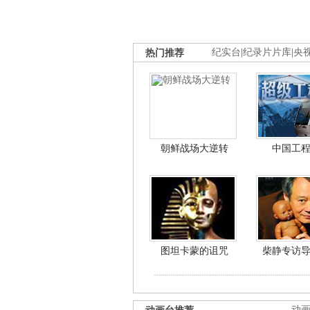
热门推荐
纪实台
|
纪录片片库
|
央
朝鲜战场大逆转
中国工
图坦卡蒙的诅咒
柴静专访
动