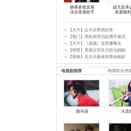
杨幂多线发展
赵又廷承
演员变身歌手
朱茵顺
【大片】古天乐带伤狂奔
【热门】周冬雨李治廷携手催泪
【大片】《逆战》造型遭曝光
【明星】景甜过完生日想当妈妈
【将映】五月天集体跨界拍电影
电视剧推荐
电视剧台
|
热
跑马场
火流