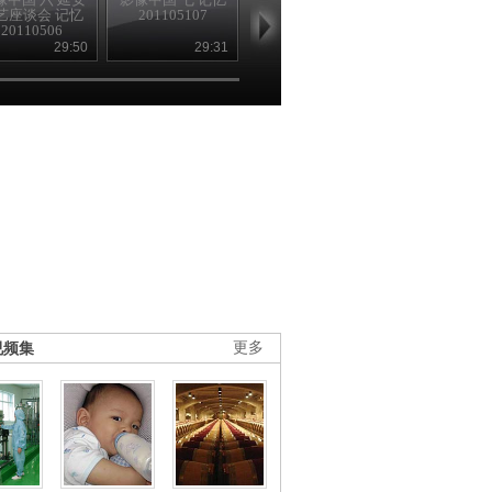
艺座谈会 记忆
201105107
20110508
20110509
20110506
29:50
29:31
29:43
30
视频集
更多