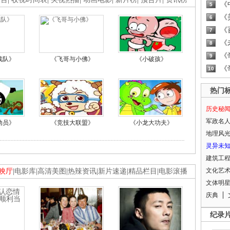
《
5
《
6
《
7
《
8
《
9
战队》
《飞哥与小佛》
《小破孩》
《
10
热门
历史秘
军政名
动员》
《竞技大联盟》
《小龙大功夫》
地理风
灵异未
建筑工
文化艺
映厅
|
电影库
|
高清美图
|
热辣资讯
|
新片速递
|
精品栏目
|
电影滚播
文体明
庆典
纪录