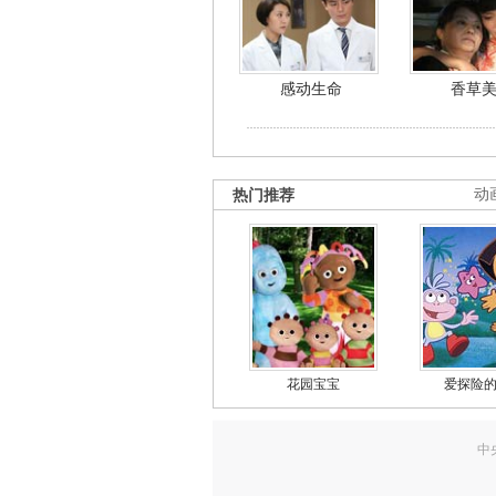
感动生命
香草
热门推荐
动
花园宝宝
爱探险
中