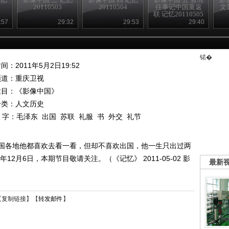
20110503
20110504
往事记中国重返
文
联 记忆20110505
:57
29:32
29:53
29:40
锘�
间：2011年5月2日19:52
频道：
重庆卫视
栏目：
《影像中国》
分类：人文历史
 字：
毛泽东
出国
苏联
礼服
书
外交
礼节
国各地他都喜欢去看一看，但却不喜欢出国，他一生只出过两
2月6日，本期节目敬请关注。（《记忆》 2011-05-02 影
最新
【
复制链接
】【
转发邮件
】