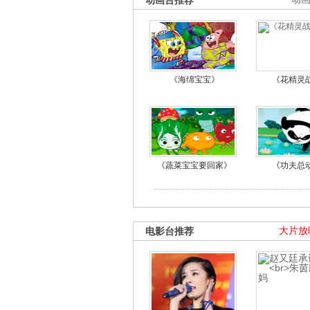
动画台推荐
《海绵宝宝》
《花精灵
《蔬菜宝宝要回家》
《功夫总
电影台推荐
大片放