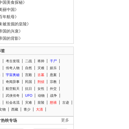
中国美食探秘》
美丽中国》
百年航母》
未被发掘的皇陵》
帝国的兴衰》
帝国的背影》
标签
闻
考古发现
二战
将帅
干尸
人
传奇人物
自然
灾难
娱乐
光
宇宙奥秘
宫殿
古墓
悬案
知
奇闻异事
民国
刑侦
宗教
程
航空航天
抗日
女性
外交
术
武侠传奇
UFO
动物
战争
星
社会名流
灾难
皇陵
慈禧
古迹
文物
西藏
青少
大清
片热映专场
更多