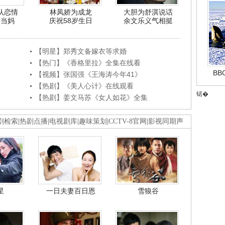
认恋情
林凤娇为成龙
大胆为舒淇说话
利当妈
庆祝58岁生日
余文乐义气相挺
【明星】郑秀文备嫁衣等求婚
【热门】《香格里拉》全集在线看
B
【视频】张国强《王海涛今年41》
【热剧】《美人心计》在线观看
锘�
【热剧】姜文马苏《女人如花》全集
剧检索
|
热剧点播
|
电视剧库
|
趣味策划
|
CCTV-8官网
|
影视同期声
星
一日夫妻百日恩
雪狼谷