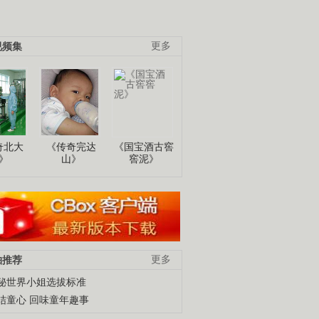
视频集
更多
奇北大
《传奇完达
《国宝酒古窖
》
山》
窖泥》
柚推荐
更多
秘世界小姐选拔标准
结童心 回味童年趣事