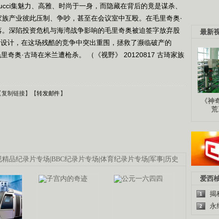
ucci集魅力、高雅、时尚于一身，而隐藏在背后的竟是谋杀、
夺家族产业彼此压制、争吵，甚至在会议室中互殴。在毛里奇奥·
滑落。深陷投资危机与海湾战争影响的毛里奇奥被迫签字放弃股
最新
的设计，在这场残酷的竞争中突出重围，拯救了濒临破产的
人毛里奇奥·古琦在米兰遭枪杀。 （《视野》 20120817 古琦家族
【
复制链接
】【
转发邮件
】
《神
荒
视精品纪录片专场
|
BBC纪录片专场
|
体育纪录片专场
|
军事
|
历史
爱西
揭
1
永
2