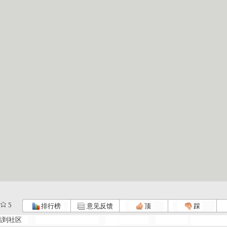
5
排行榜
意见反馈
顶
踩
帖到社区