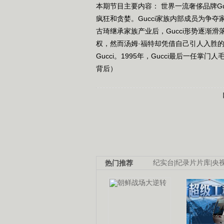
本期节目主要内容： 世界一流奢侈品牌G
疯狂和贪婪。Gucci家族内部成员为争
古琦继承家族产业后，Gucci形势逐渐
权，然而汤姆·福特却凭借自己引人入胜
Gucci。1995年，Gucci最后一任掌门
背后）
热门推荐
纪实台
|
纪录片片库
|
央