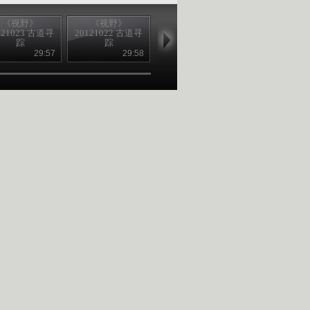
《视野》
《视野》
《视野》
《视野》
121023 古道寻
20121022 古道寻
20120802 灾难求
20120806 地
踪
踪
生 流行病灾害
示（上）
29:57
29:58
29:55
28