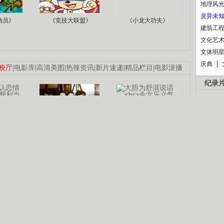
地理风
灵异未
动员》
《竞技大联盟》
《小龙大功夫》
建筑工
文化艺
文体明
庆典
映厅
|
电影库
|
高清美图
|
热辣资讯
|
新片速递
|
精品栏目
|
电影滚播
纪录
认恋情
林凤娇为成龙
大胆为舒淇说话
利当妈
庆祝58岁生日
余文乐义气相挺
B
【明星】郑秀文备嫁衣等求婚
【热门】《香格里拉》全集在线看
锘�
【视频】张国强《王海涛今年41》
【热剧】《美人心计》在线观看
【热剧】姜文马苏《女人如花》全集