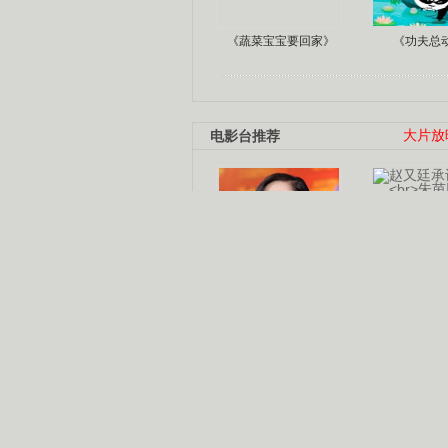
《蔬菜宝宝要回家》
《功夫总
电影台推荐
大片放
杨幂多线发展
赵又廷承
演员变身歌手
朱茵顺
【大片】古天乐带伤狂奔
【热门】周冬雨李治廷携手催泪
【大片】《逆战》造型遭曝光
【明星】景甜过完生日想当妈妈
【将映】五月天集体跨界拍电影