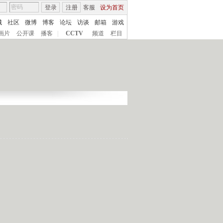
登录
注册
客服
设为首页
城
社区
微博
博客
论坛
访谈
邮箱
游戏
画片
公开课
播客
|
CCTV
频道
栏目