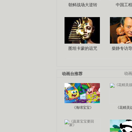
朝鲜战场大逆转
中国工
图坦卡蒙的诅咒
柴静专访
动画台推荐
动
《海绵宝宝》
《花精灵