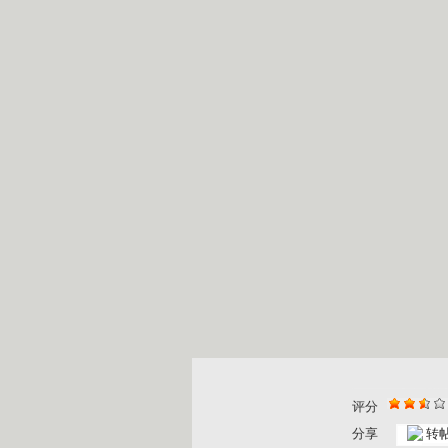
评分
分享
转