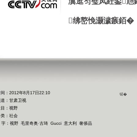
瀵逛笉璧凤紝鍙兘
绋嶅悗灏濊瘯銆�
间：2012年8月17日22:10
锘�
频道：
甘肃卫视
栏目：
视野
分类：社会
 字：
视野
毛里奇奥·古琦
Gucci
意大利
奢侈品