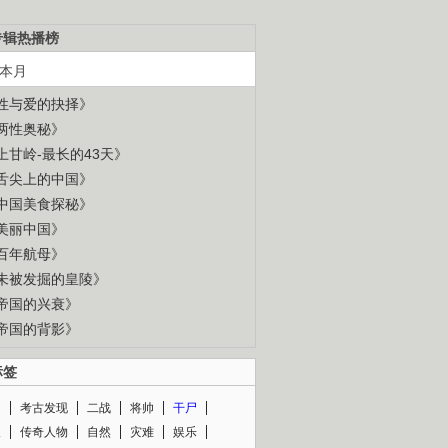
专辑热播榜
本月
性与爱的抉择》
两性奥秘》
上甘岭-最长的43天》
舌尖上的中国》
中国美食探秘》
美丽中国》
百年航母》
未被发掘的皇陵》
帝国的兴衰》
帝国的背影》
标签
闻
考古发现
二战
将帅
干尸
人
传奇人物
自然
灾难
娱乐