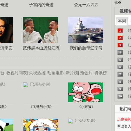
锘�
程奇迹
子宫内的奇迹
公元一六四四
视频
本周
《
1
《
2
《
3
导演李安
范伟赵本山恩怨江湖
我们的航母辽宁号
《
4
《
5
《
6
画台
|
收视时间表
|
央视热播
|
动画电影
|
新片榜
|
预告片
|
资讯榜
《
7
《
8
《
9
《
10
战队》
《飞哥与小佛》
《小破孩》
热门
历史秘
军政名