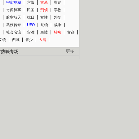
光
宇宙奥秘
宫殿
古墓
悬案
知
奇闻异事
民国
刑侦
宗教
程
航空航天
抗日
女性
外交
术
武侠传奇
UFO
动物
战争
星
社会名流
灾难
皇陵
慈禧
古迹
文物
西藏
青少
大清
片热映专场
更多
BC纪录片专场
央视精品纪录片