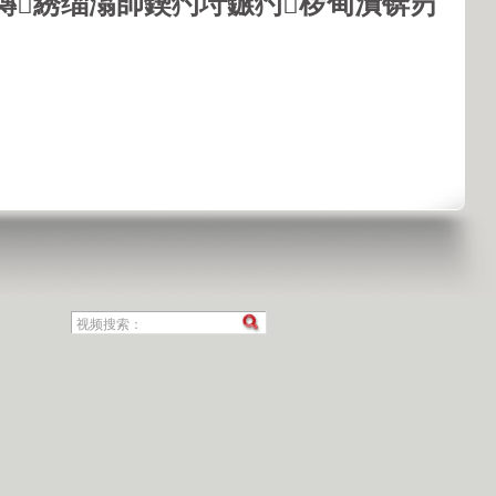
鏄綉缁滃師鍥犳垨鏃犳椤甸潰锛岃