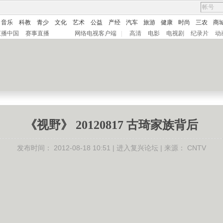
音乐
科教
青少
文化
艺术
公益
产经
汽车
旅游
健康
时尚
三农
商
直播中国
赛事直播
网络电视客户端
|
高清
电影
电视剧
纪录片
动
《视野》 20120817 古琦家族背后
发布时间：
2012-08-18 10:51 |
进入复兴论坛
| 来源：
CNTV