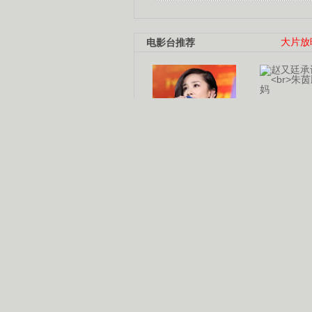
电影台推荐
大片放
杨幂多线发展
赵又廷承
演员变身歌手
朱茵顺
【大片】古天乐带伤狂奔
【热门】周冬雨李治廷携手催泪
【大片】《逆战》造型遭曝光
【明星】景甜过完生日想当妈妈
【将映】五月天集体跨界拍电影
电视剧推荐
电视剧台
|
热