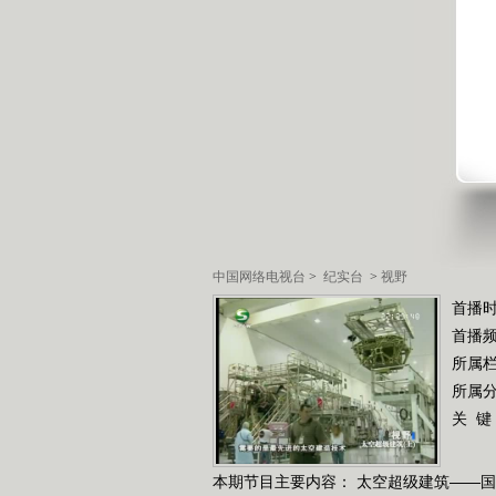
中国网络电视台
>
纪实台
>
视野
首播时
首播
所属
所属
关 键
本期节目主要内容： 太空超级建筑——