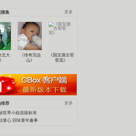
视频集
更多
奇北大
《传奇完达
《国宝酒古窖
》
山》
窖泥》
柚推荐
更多
秘世界小姐选拔标准
结童心 回味童年趣事