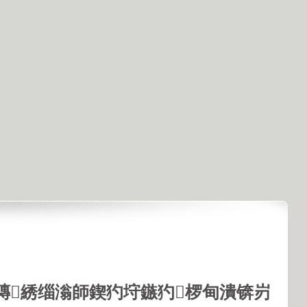
鏄綉缁滃師鍥犳垨鏃犳椤甸潰锛岃