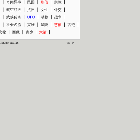
知
奇闻异事
民国
刑侦
宗教
程
航空航天
抗日
女性
外交
术
武侠传奇
UFO
动物
战争
星
社会名流
灾难
皇陵
慈禧
古迹
文物
西藏
青少
大清
片热映专场
更多
BC纪录片专场
央视精品纪录片