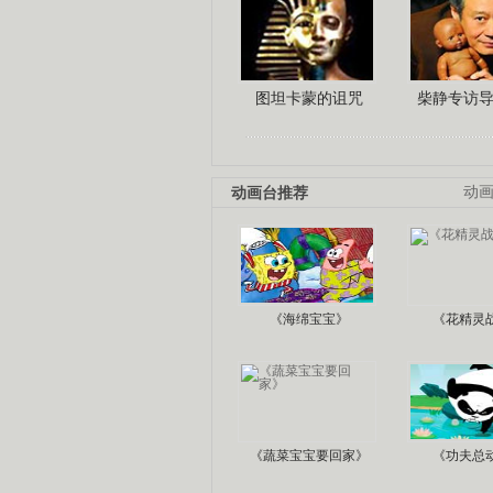
图坦卡蒙的诅咒
柴静专访
动画台推荐
动
《海绵宝宝》
《花精灵
《蔬菜宝宝要回家》
《功夫总