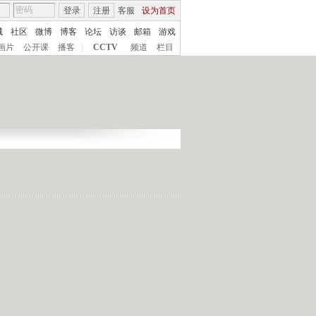
登录
注册
客服
设为首页
城
社区
微博
博客
论坛
访谈
邮箱
游戏
画片
公开课
播客
|
CCTV
频道
栏目