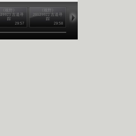
《视野》
《视野》
《视野》
《视野》
121023 古道寻
20121022 古道寻
20120802 灾难求
20120806 地
踪
踪
生 流行病灾害
示（上）
29:57
29:58
29:55
28