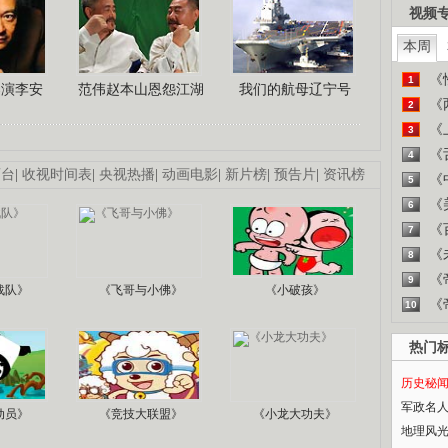
视频
本周
《
1
导演李安
范伟赵本山恩怨江湖
我们的航母辽宁号
《
2
《
3
《
4
画台
|
收视时间表
|
央视热播
|
动画电影
|
新片榜
|
预告片
|
资讯榜
《
5
《
6
《
7
《
8
《
9
战队》
《飞哥与小佛》
《小破孩》
《
10
热门
历史秘
军政名
动员》
《竞技大联盟》
《小龙大功夫》
地理风