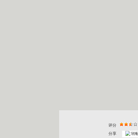
评分
分享
转