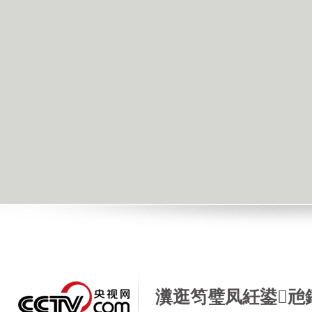
瀵逛笉璧凤紝鍙兘