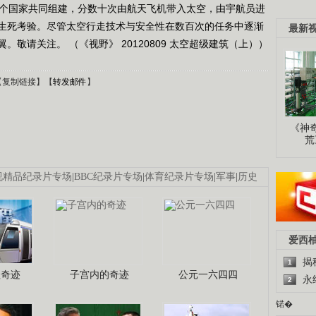
6个国家共同组建，分数十次由航天飞机带入太空，由宇航员进
生死考验。尽管太空行走技术与安全性在数百次的任务中逐渐
最新
敬请关注。 （《视野》 20120809 太空超级建筑（上））
【
复制链接
】【
转发邮件
】
《神
荒
视精品纪录片专场
|
BBC纪录片专场
|
体育纪录片专场
|
军事
|
历史
爱西
揭
1
程奇迹
子宫内的奇迹
公元一六四四
永
2
锘�