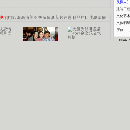
灵异未
建筑工
文化艺
映厅
|
电影库
|
高清美图
|
热辣资讯
|
新片速递
|
精品栏目
|
电影滚播
文体明
庆典
纪录
认恋情
林凤娇为成龙
大胆为舒淇说话
利当妈
庆祝58岁生日
余文乐义气相挺
【明星】郑秀文备嫁衣等求婚
【热门】《香格里拉》全集在线看
B
【视频】张国强《王海涛今年41》
【热剧】《美人心计》在线观看
锘�
【热剧】姜文马苏《女人如花》全集
剧检索
|
热剧点播
|
电视剧库
|
趣味策划
|
CCTV-8官网
|
影视同期声