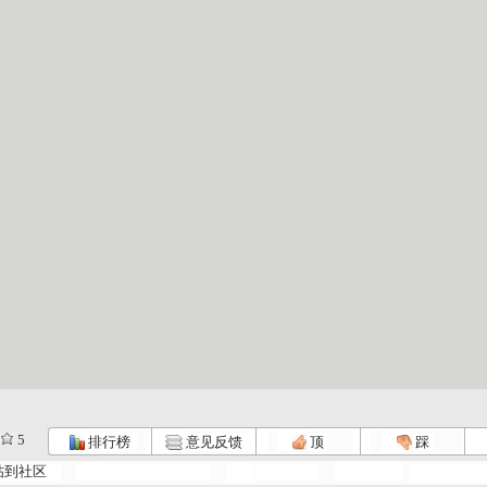
5
排行榜
意见反馈
顶
踩
帖到社区