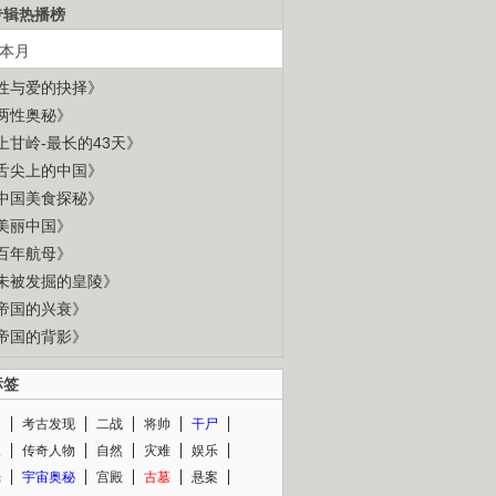
专辑热播榜
本月
性与爱的抉择》
两性奥秘》
上甘岭-最长的43天》
舌尖上的中国》
中国美食探秘》
美丽中国》
百年航母》
未被发掘的皇陵》
帝国的兴衰》
帝国的背影》
标签
闻
考古发现
二战
将帅
干尸
人
传奇人物
自然
灾难
娱乐
光
宇宙奥秘
宫殿
古墓
悬案