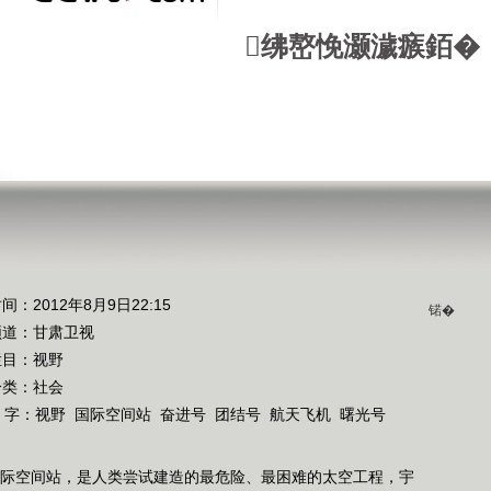
绋嶅悗灏濊瘯銆�
间：2012年8月9日22:15
锘�
频道：
甘肃卫视
栏目：
视野
分类：社会
 字：
视野
国际空间站
奋进号
团结号
航天飞机
曙光号
国际空间站，是人类尝试建造的最危险、最困难的太空工程，宇