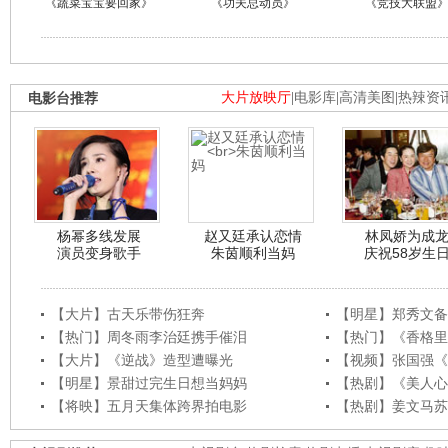
《蔬菜宝宝要回家》
《功夫总动员》
《竞技大联盟
电影台推荐
大片放映厅
|
电影库
|
高清美图
|
热辣资
杨幂多线发展
赵又廷承认恋情
林凤娇为成
演员变身歌手
朱茵顺利当妈
庆祝58岁生
【大片】古天乐带伤狂奔
【明星】郑秀文备
【热门】周冬雨李治廷携手催泪
【热门】《香格里
【大片】《逆战》造型遭曝光
【视频】张国强《
【明星】景甜过完生日想当妈妈
【热剧】《美人心
【将映】五月天集体跨界拍电影
【热剧】姜文马苏