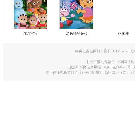
花园宝宝
爱探险的朵拉
燕尾侠
中央电视台网站
|
关于CCTV.com
|
人
中央广播电视总台 中国网络电
违法和不良信息举报
京ICP证060535号
网上传播视听节目许可证号 0102004
新出网证（京）字0