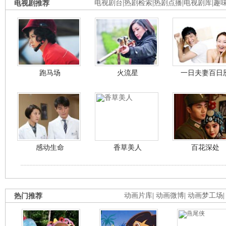
电视剧推荐
电视剧台
|
热剧检索
|
热剧点播
|
电视剧库
|
趣
跑马场
火流星
一日夫妻百日
感动生命
香草美人
百花深处
热门推荐
动画片库
|
动画微博
|
动画梦工场