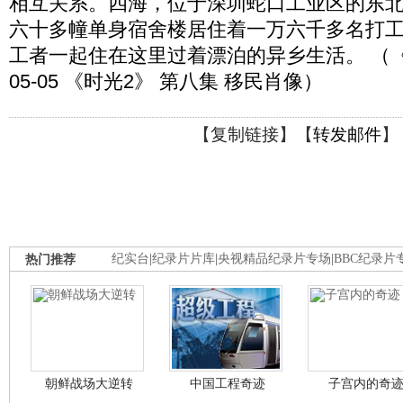
相互关系。四海，位于深圳蛇口工业区的东北角
六十多幢单身宿舍楼居住着一万六千多名打
工者一起住在这里过着漂泊的异乡生活。 （《时
05-05 《时光2》 第八集 移民肖像）
【
复制链接
】【
转发邮件
】
热门推荐
纪实台
|
纪录片片库
|
央视精品纪录片专场
|
BBC纪录片
朝鲜战场大逆转
中国工程奇迹
子宫内的奇