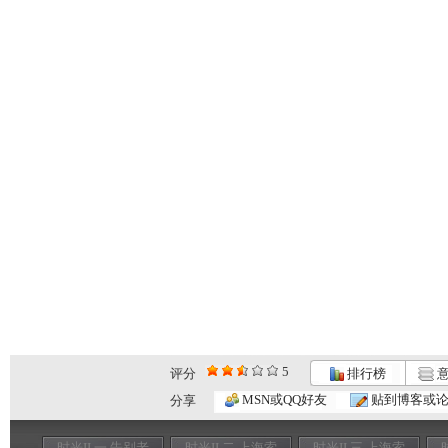
5
评分
排行榜
意
MSN或QQ好友
贴到博客或
分享
时光II 一 告别老
时光II 二 上海索
时光II 三 上海索