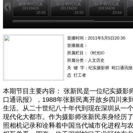
西安 时代写真
引 上 时代写真
引 下 时代写真
20110428
20110429
20110430
25:55
25:55
25:54
首播时间：2011年5月5日20:30
首播频道：
所属栏目：
《时光II》
所属分类：人文历史
关 键 字：
纪实摄影师
蛇口通讯报
态
打工者
本期节目主要内容： 张新民是一位纪实摄影
口通讯报》，1988年张新民离开故乡四川来
生活。从二十世纪八十年代到现在深圳从一
现代化大都市。作为摄影师张新民亲身经历
照相机记录和诠释着中国当代城市化进程与