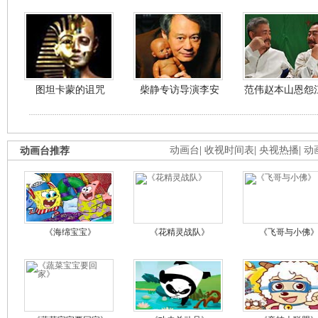
图坦卡蒙的诅咒
柴静专访导演李安
范伟赵本山恩怨
动画台推荐
动画台
|
收视时间表
|
央视热播
|
动
《海绵宝宝》
《花精灵战队》
《飞哥与小佛