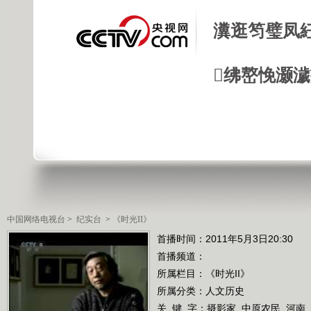
瀵逛笉璧凤
绋嶅悗灏
中国网络电视台
>
纪实台
>
《时光II》
首播时间：2011年5月3日20:30
首播频道：
所属栏目：
《时光II》
所属分类：人文历史
关 键 字：
摄影家
中原农民
河南