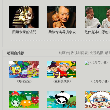
图坦卡蒙的诅咒
柴静专访导演李安
范伟赵本山恩怨
动画台推荐
动画台
|
收视时间表
|
央视热播
|
动
《海绵宝宝》
《花精灵战队》
《飞哥与小佛