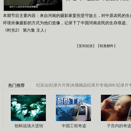
本期节目主要内容：来自河南的摄影家姜煎坚守故土，对中原农民的生
环境肖像摄影的方式为他们造像，记录下了中国河南农民的生存痕迹。（《时代
《时光2》 第六集 主人）
【
复制链接
】【
转发邮件
】
热门推荐
纪实台
|
纪录片片库
|
央视精品纪录片专场
|
BBC纪录片
朝鲜战场大逆转
中国工程奇迹
子宫内的奇