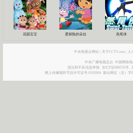
花园宝宝
爱探险的朵拉
燕尾侠
中央电视台网站
|
关于CCTV.com
|
人
中央广播电视总台 中国网络电
违法和不良信息举报
京ICP证060535号
网上传播视听节目许可证号 0102004
新出网证（京）字0