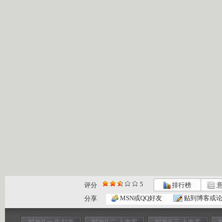
5
评分
排行榜
意
MSN或QQ好友
贴到博客或
分享
时光II 一 告别老
时光II 二 上海索
时光II 三 上海索