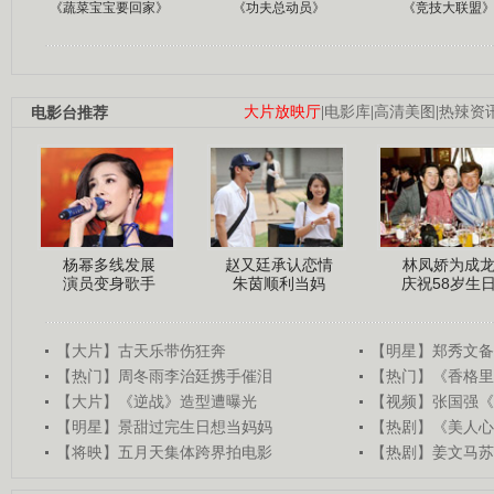
《蔬菜宝宝要回家》
《功夫总动员》
《竞技大联盟
电影台推荐
大片放映厅
|
电影库
|
高清美图
|
热辣资
杨幂多线发展
赵又廷承认恋情
林凤娇为成
演员变身歌手
朱茵顺利当妈
庆祝58岁生
【大片】古天乐带伤狂奔
【明星】郑秀文备
【热门】周冬雨李治廷携手催泪
【热门】《香格里
【大片】《逆战》造型遭曝光
【视频】张国强《
【明星】景甜过完生日想当妈妈
【热剧】《美人心
【将映】五月天集体跨界拍电影
【热剧】姜文马苏