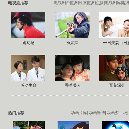
电视剧推荐
电视剧台
|
热剧检索
|
热剧点播
|
电视剧库
|
趣
跑马场
火流星
一日夫妻百日
感动生命
香草美人
百花深处
热门推荐
动画片库
|
动画微博
|
动画梦工场