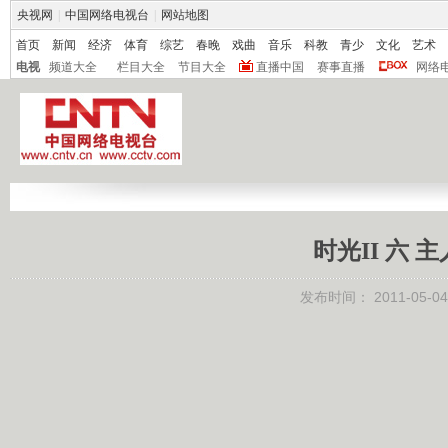
央视网
|
中国网络电视台
|
网站地图
首页
新闻
经济
体育
综艺
春晚
戏曲
音乐
科教
青少
文化
艺术
电视
频道大全
栏目大全
节目大全
直播中国
赛事直播
网络
时光II 六 主
发布时间：
2011-05-04