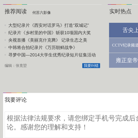
推荐阅读
实时热点
何苏六影像
大型纪录片《西安对话罗马》打造“双城记”
舌尖
纪录片《乡村里的中国》斩获10项国内大奖
央视首播《美丽克什克腾》 记录生态之美
CCTV纪录频
中韩将合拍纪录片《万历朝鲜战争》
寻梦中国—2014大学生优秀纪录短片征集活动
雍正皇帝
编辑：张竟堃
我要纠错