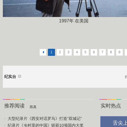
1997年 在美国
<
1
2
3
4
5
6
7
8
9
纪实台
推荐阅读
实时热点
陈真
大型纪录片《西安对话罗马》打造“双城记”
舌尖
纪录片《乡村里的中国》斩获10项国内大奖