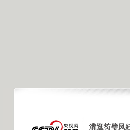
瀵逛笉璧凤