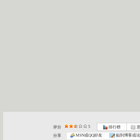
5
评分
排行榜
意
MSN或QQ好友
贴到博客或
分享