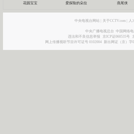
花园宝宝
爱探险的朵拉
燕尾侠
中央电视台网站
|
关于CCTV.com
|
人
中央广播电视总台 中国网络电
违法和不良信息举报
京ICP证060535号
网上传播视听节目许可证号 0102004
新出网证（京）字0