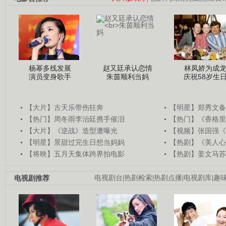
杨幂多线发展
赵又廷承认恋情
林凤娇为成
演员变身歌手
朱茵顺利当妈
庆祝58岁生
【大片】古天乐带伤狂奔
【明星】郑秀文备
【热门】周冬雨李治廷携手催泪
【热门】《香格里
【大片】《逆战》造型遭曝光
【视频】张国强《
【明星】景甜过完生日想当妈妈
【热剧】《美人心
【将映】五月天集体跨界拍电影
【热剧】姜文马苏
电视剧推荐
电视剧台
|
热剧检索
|
热剧点播
|
电视剧库
|
趣