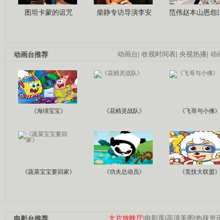
图坦卡蒙的诅咒
柴静专访导演李安
范伟赵本山恩怨
动画台推荐
动画台
|
收视时间表
|
央视热播
|
动
《海绵宝宝》
《花精灵战队》
《飞哥与小佛
《蔬菜宝宝要回家》
《功夫总动员》
《竞技大联盟
电影台推荐
大片放映厅
|
电影库
|
高清美图
|
热辣资