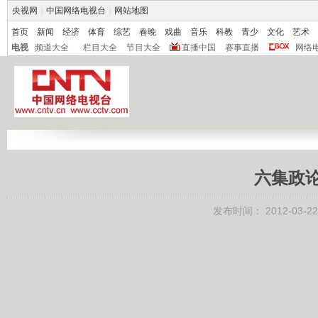
央视网
|
中国网络电视台
|
网站地图
首页
新闻
经济
体育
综艺
春晚
戏曲
音乐
科教
青少
文化
艺术
电视
频道大全
栏目大全
节目大全
直播中国
赛事直播
网络
六集政
发布时间：
2012-03-22