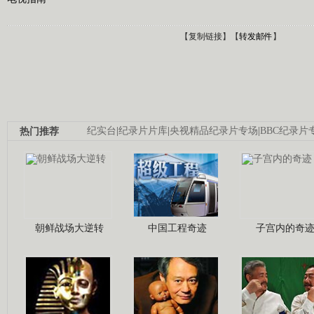
【
复制链接
】【
转发邮件
】
热门推荐
纪实台
|
纪录片片库
|
央视精品纪录片专场
|
BBC纪录片
朝鲜战场大逆转
中国工程奇迹
子宫内的奇