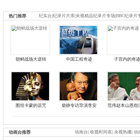
热门推荐
纪实台
|
纪录片片库
|
央视精品纪录片专场
|
BBC纪录片
朝鲜战场大逆转
中国工程奇迹
子宫内的奇
图坦卡蒙的诅咒
柴静专访导演李安
范伟赵本山恩怨
动画台推荐
动画台
|
收视时间表
|
央视热播
|
动