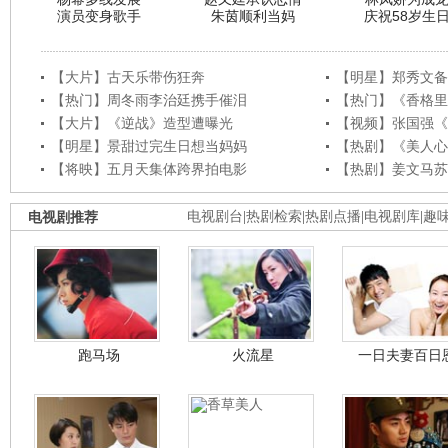
演员变身歌手
朱茵顺利当妈
庆祝58岁生
【大片】古天乐带伤狂奔
【明星】郑秀文备
【热门】周冬雨李治廷携手催泪
【热门】《香格里
【大片】《逆战》造型遭曝光
【视频】张国强《
【明星】景甜过完生日想当妈妈
【热剧】《美人心
【将映】五月天集体跨界拍电影
【热剧】姜文马苏
电视剧推荐
电视剧台
|
热剧检索
|
热剧点播
|
电视剧库
|
趣
跑马场
火流星
一日夫妻百日