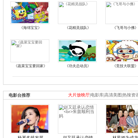
《海绵宝宝》
《花精灵战队》
《飞哥与小佛
《蔬菜宝宝要回家》
《功夫总动员》
《竞技大联盟
电影台推荐
大片放映厅
|
电影库
|
高清美图
|
热辣资
杨幂多线发展
赵又廷承认恋情
林凤娇为成