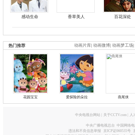
感动生命
香草美人
百花深处
热门推荐
动画片库
|
动画微博
|
动画梦工场
花园宝宝
爱探险的朵拉
燕尾侠
中央电视台网站
|
关于CCTV.com
|
人
中央广播电视总台 中国网络电
违法和不良信息举报
京ICP证060535号