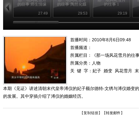
的往事 师生情缘
的往事·陶然化蝶
的往事 1
27:49
29:53
29:19
首播时间：2010年8月6日09:48
首播频道：
所属栏目：
《那一场风花雪月的往
所属分类：人物
关 键 字：
妃子
婚变
风花雪月
末
本期《见证》讲述清朝末代皇帝溥仪的妃子额尔德特-文绣与溥仪婚变
的发展。其中穿插介绍了溥仪的婚姻经历。
【
复制链接
】【
转发邮件
】