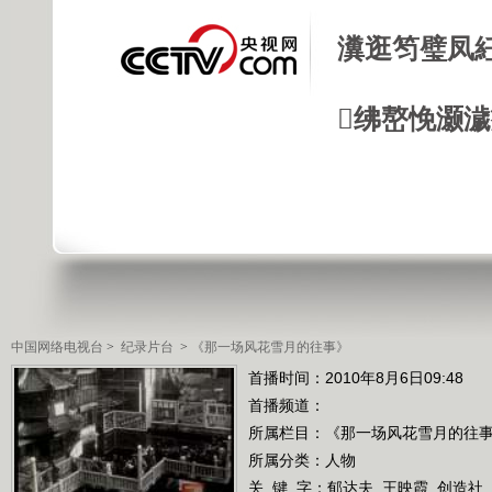
瀵逛笉璧凤
绋嶅悗灏
中国网络电视台
>
纪录片台
>
《那一场风花雪月的往事》
首播时间：2010年8月6日09:48
首播频道：
所属栏目：
《那一场风花雪月的往
所属分类：人物
关 键 字：
郁达夫
王映霞
创造社