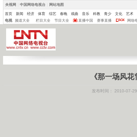
央视网
|
中国网络电视台
|
网站地图
首页
新闻
经济
体育
综艺
春晚
戏曲
音乐
科教
青少
文化
艺术
电视
频道大全
栏目大全
节目大全
直播中国
赛事直播
网络
《那一场风花
发布时间：
2010-07-29