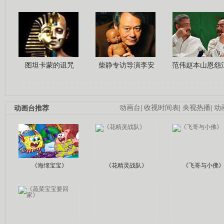
图坦卡蒙的诅咒
柴静专访导演李安
范伟赵本山恩怨
动画台推荐
动画台
|
收视时间表
|
央视热播
|
动
《海绵宝宝》
《花精灵战队》
《飞哥与小佛