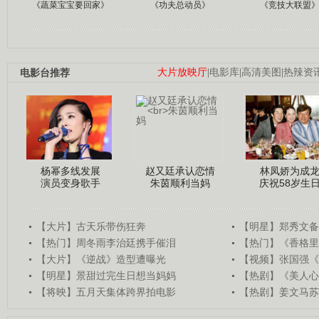
《蔬菜宝宝要回家》
《功夫总动员》
《竞技大联盟
电影台推荐
大片放映厅
|
电影库
|
高清美图
|
热辣资
杨幂多线发展
赵又廷承认恋情
林凤娇为成
演员变身歌手
朱茵顺利当妈
庆祝58岁生
【大片】古天乐带伤狂奔
【明星】郑秀文备
【热门】周冬雨李治廷携手催泪
【热门】《香格里
【大片】《逆战》造型遭曝光
【视频】张国强《
【明星】景甜过完生日想当妈妈
【热剧】《美人心
【将映】五月天集体跨界拍电影
【热剧】姜文马苏