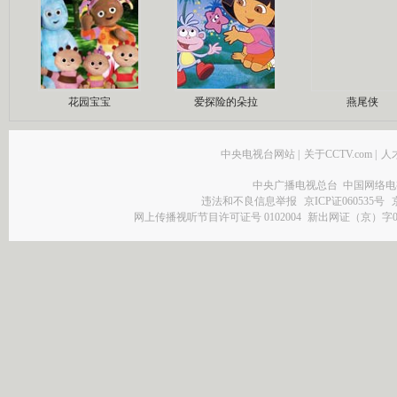
花园宝宝
爱探险的朵拉
燕尾侠
中央电视台网站
|
关于CCTV.com
|
人
中央广播电视总台 中国网络电
违法和不良信息举报
京ICP证060535号
网上传播视听节目许可证号 0102004
新出网证（京）字0