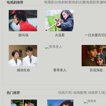
电视剧推荐
电视剧台
|
热剧检索
|
热剧点播
|
电视剧库
|
趣
跑马场
火流星
一日夫妻百日
感动生命
香草美人
百花深处
热门推荐
动画片库
|
动画微博
|
动画梦工场