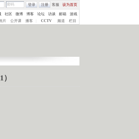
登录
注册
客服
设为首页
城
社区
微博
博客
论坛
访谈
邮箱
游戏
画片
公开课
播客
|
CCTV
频道
栏目
1）