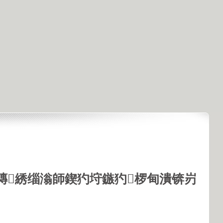
鏄綉缁滃師鍥犳垨鏃犳椤甸潰锛岃