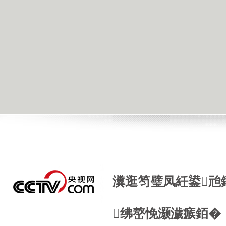
瀵逛笉璧凤紝鍙兘
绋嶅悗灏濊瘯銆�