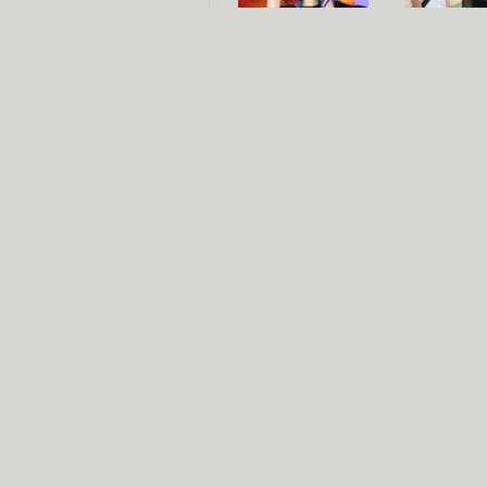
杨幂多线发展
赵又廷承
演员变身歌手
朱茵顺
【大片】古天乐带伤狂奔
【热门】周冬雨李治廷携手催泪
【大片】《逆战》造型遭曝光
【明星】景甜过完生日想当妈妈
【将映】五月天集体跨界拍电影
电视剧推荐
电视剧台
|
热
跑马场
火流