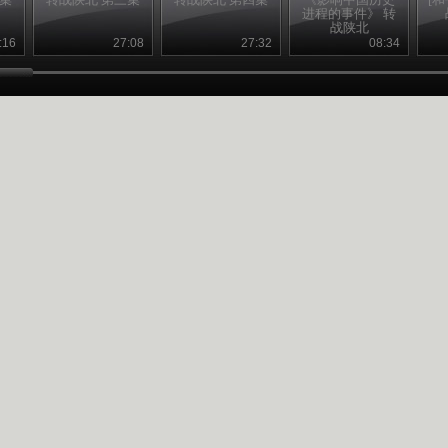
进程的事件》 转
战陕北
（
:16
27:08
27:32
08:34