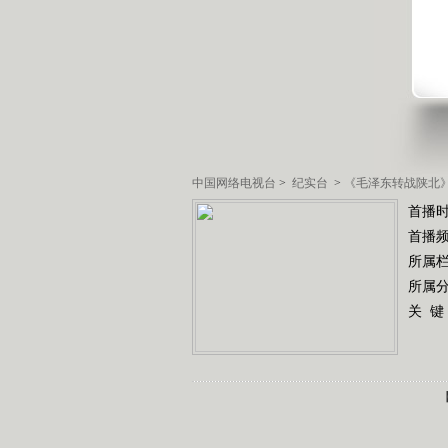
中国网络电视台
>
纪实台
>
《毛泽东转战陕北
首播
首播
所属
所属
关 键