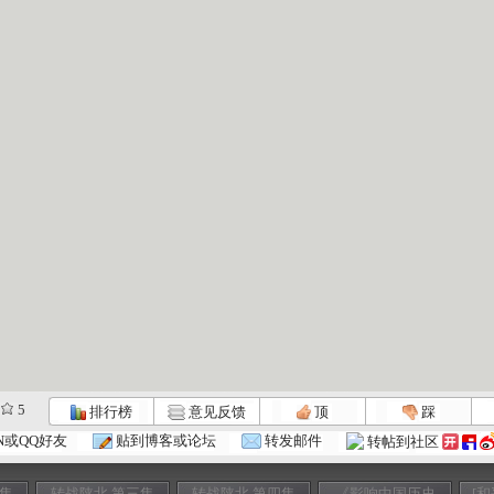
5
排行榜
意见反馈
顶
踩
N或QQ好友
贴到博客或论坛
转发邮件
转帖到社区
二集
转战陕北 第三集
转战陕北 第四集
《影响中国历史
[