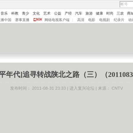
音乐
科教
青少
文化
艺术
公益
产经
汽车
旅游
健康
时尚
三农
商
直播中国
赛事直播
网络电视客户端
|
高清
电影
电视剧
纪录片
动
和平年代]追寻转战陕北之路（三）（2011083
发布时间：
2011-08-31 23:33 |
进入复兴论坛
| 来源：
CNTV