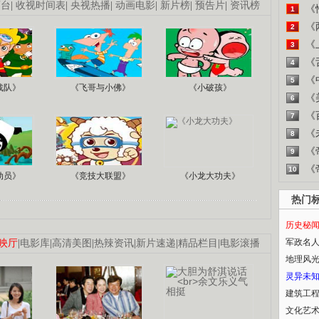
画台
|
收视时间表
|
央视热播
|
动画电影
|
新片榜
|
预告片
|
资讯榜
《
1
《
2
《
3
《
4
《
5
战队》
《飞哥与小佛》
《小破孩》
《
6
《
7
《
8
《
9
《
10
动员》
《竞技大联盟》
《小龙大功夫》
热门
历史秘
军政名
映厅
|
电影库
|
高清美图
|
热辣资讯
|
新片速递
|
精品栏目
|
电影滚播
地理风
灵异未
建筑工
文化艺