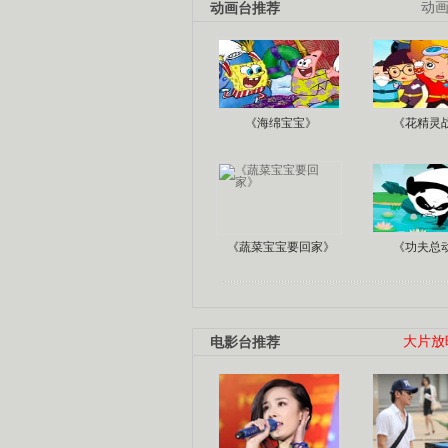
动画台推荐
动
《海绵宝宝》
《花精灵
《蔬菜宝宝要回家》
《功夫总
电影台推荐
大片放