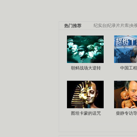
热门推荐
纪实台
|
纪录片片库
|
央
朝鲜战场大逆转
中国工
图坦卡蒙的诅咒
柴静专访