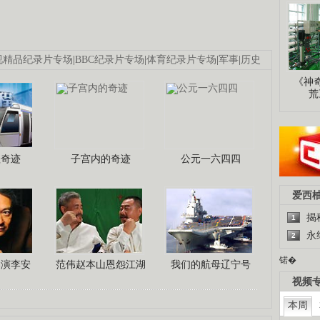
视精品纪录片专场
|
BBC纪录片专场
|
体育纪录片专场
|
军事
|
历史
《神
荒
程奇迹
子宫内的奇迹
公元一六四四
爱西
揭
1
永
2
锘�
导演李安
范伟赵本山恩怨江湖
我们的航母辽宁号
视频
本周