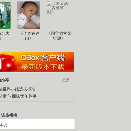
奇北大
《传奇完达
《国宝酒古窖
》
山》
窖泥》
柚推荐
更多
秘世界小姐选拔标准
结童心 回味童年趣事
专辑热播榜
本月