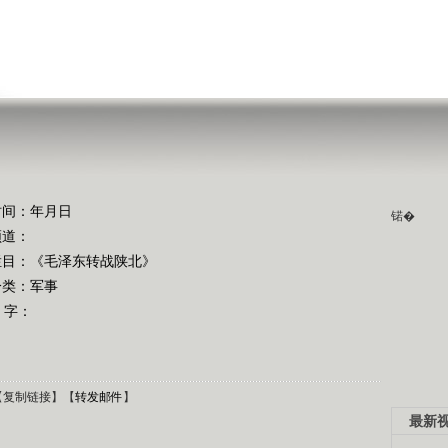
》
时间：年月日
锘�
频道：
栏目：
《毛泽东转战陕北》
分类：军事
 字：
【
复制链接
】【
转发邮件
】
最新