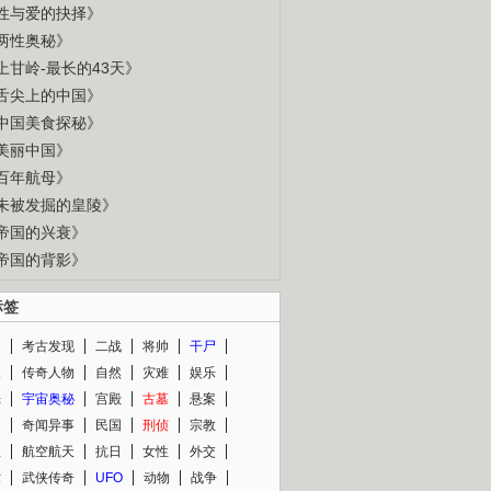
性与爱的抉择》
两性奥秘》
上甘岭-最长的43天》
舌尖上的中国》
中国美食探秘》
美丽中国》
百年航母》
未被发掘的皇陵》
帝国的兴衰》
帝国的背影》
标签
闻
考古发现
二战
将帅
干尸
人
传奇人物
自然
灾难
娱乐
光
宇宙奥秘
宫殿
古墓
悬案
知
奇闻异事
民国
刑侦
宗教
程
航空航天
抗日
女性
外交
术
武侠传奇
UFO
动物
战争