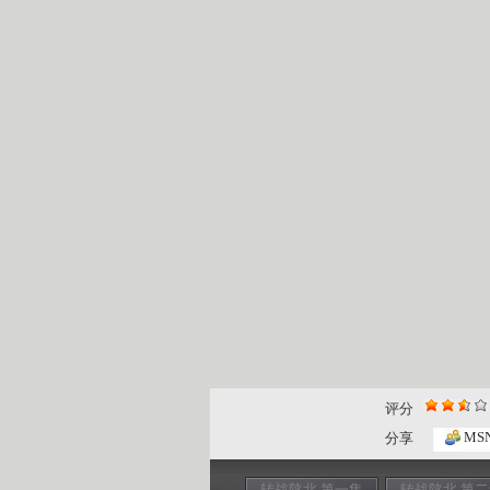
评分
MS
分享
转战陕北 第一集
转战陕北 第