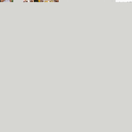
文体明
认恋情
林凤娇为成龙
大胆为舒淇说话
庆典
利当妈
庆祝58岁生日
余文乐义气相挺
纪录
【明星】郑秀文备嫁衣等求婚
【热门】《香格里拉》全集在线看
【视频】张国强《王海涛今年41》
【热剧】《美人心计》在线观看
【热剧】姜文马苏《女人如花》全集
B
剧检索
|
热剧点播
|
电视剧库
|
趣味策划
|
CCTV-8官网
|
影视同期声
锘�
星
一日夫妻百日恩
雪狼谷