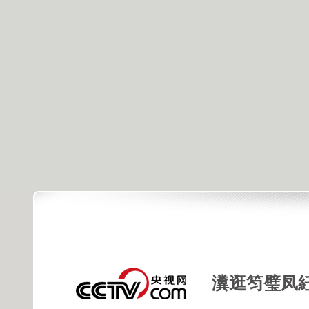
瀵逛笉璧凤