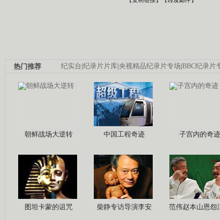
热门推荐
纪实台
|
纪录片片库
|
央视精品纪录片专场
|
BBC纪录片
朝鲜战场大逆转
中国工程奇迹
子宫内的奇
图坦卡蒙的诅咒
柴静专访导演李安
范伟赵本山恩怨