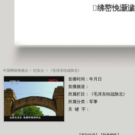
绋嶅悗灏
中国网络电视台
>
纪实台
>
《毛泽东转战陕北》
首播时间：年月日
首播频道：
所属栏目：
《毛泽东转战陕北》
所属分类：军事
关 键 字：
【
复制链接
】【
转发邮件
】