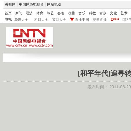
央视网
|
中国网络电视台
|
网站地图
首页
新闻
经济
体育
综艺
春晚
戏曲
音乐
科教
青少
文化
艺术
电视
频道大全
栏目大全
节目大全
直播中国
赛事直播
网络
[和平年代]追寻转
发布时间：
2011-08-29