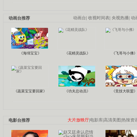
动画台推荐
动画台
|
收视时间表
|
央视热播
|
动
《海绵宝宝》
《花精灵战队》
《飞哥与小佛
《蔬菜宝宝要回家》
《功夫总动员》
《竞技大联盟
电影台推荐
大片放映厅
|
电影库
|
高清美图
|
热辣资