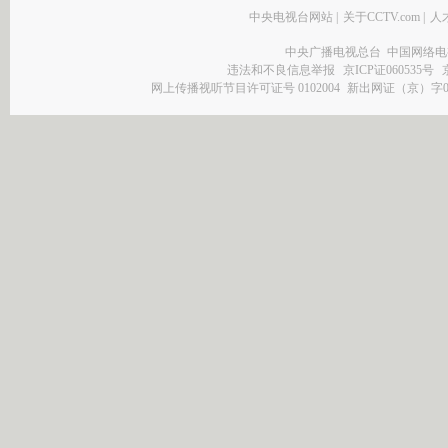
中央电视台网站
|
关于CCTV.com
|
人
中央广播电视总台 中国网络电
违法和不良信息举报
京ICP证060535号
网上传播视听节目许可证号 0102004
新出网证（京）字0