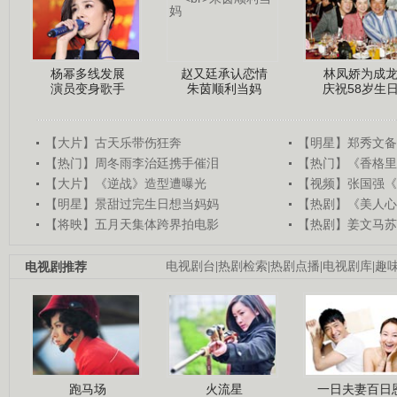
杨幂多线发展
赵又廷承认恋情
林凤娇为成
演员变身歌手
朱茵顺利当妈
庆祝58岁生
【大片】古天乐带伤狂奔
【明星】郑秀文备
【热门】周冬雨李治廷携手催泪
【热门】《香格里
【大片】《逆战》造型遭曝光
【视频】张国强《
【明星】景甜过完生日想当妈妈
【热剧】《美人心
【将映】五月天集体跨界拍电影
【热剧】姜文马苏
电视剧推荐
电视剧台
|
热剧检索
|
热剧点播
|
电视剧库
|
趣
跑马场
火流星
一日夫妻百日