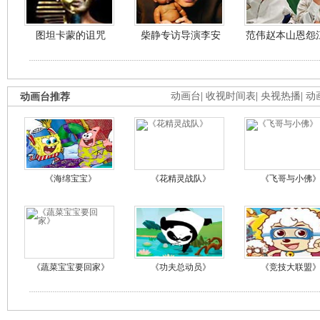
图坦卡蒙的诅咒
柴静专访导演李安
范伟赵本山恩怨
动画台推荐
动画台
|
收视时间表
|
央视热播
|
动
《海绵宝宝》
《花精灵战队》
《飞哥与小佛
《蔬菜宝宝要回家》
《功夫总动员》
《竞技大联盟