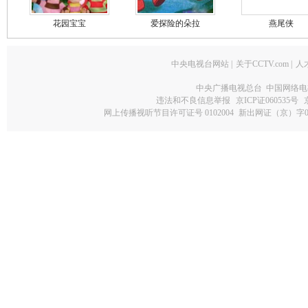
花园宝宝
爱探险的朵拉
燕尾侠
中央电视台网站
|
关于CCTV.com
|
人
中央广播电视总台 中国网络电
违法和不良信息举报
京ICP证060535号
网上传播视听节目许可证号 0102004
新出网证（京）字0