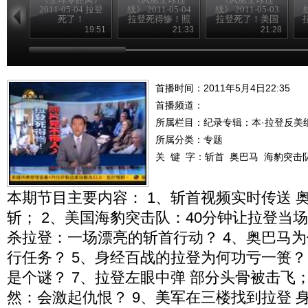
2011-05-04 拉登
线》 2011-05-04
线》 2011-05-03
线
死了！
拉登死得惨！照
拉登死了！美国
片见不得人？
麻烦大了？
19:51
21:33
21:28
首播时间：2011年5月4日22:35
首播频道：
所属栏目：
纪录专辑：本·拉登反美
所属分类：专题
关 键 字：
斩首
奥巴马
海豹突击
本期节目主要内容： 1、斩首视频实时传送 
斩； 2、美国海豹突击队：40分钟让拉登当场
杀拉登：一场漂亮的斩首行动？ 4、奥巴马
行任务？ 5、身经百战的拉登为何功亏一篑？ 
是个谜？ 7、拉登左眼中弹 部分头骨被击飞；
然：会激起仇恨？ 9、美军在三楼找到拉登 