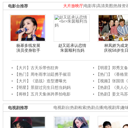
电影台推荐
大片放映厅
|
电影库
|
高清美图
|
热辣资
杨幂多线发展
赵又廷承认恋情
林凤娇为成
演员变身歌手
朱茵顺利当妈
庆祝58岁生
【大片】古天乐带伤狂奔
【明星】郑秀文备
【热门】周冬雨李治廷携手催泪
【热门】《香格里
【大片】《逆战》造型遭曝光
【视频】张国强《
【明星】景甜过完生日想当妈妈
【热剧】《美人心
【将映】五月天集体跨界拍电影
【热剧】姜文马苏
电视剧推荐
电视剧台
|
热剧检索
|
热剧点播
|
电视剧库
|
趣