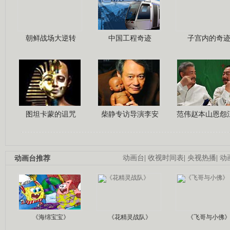
朝鲜战场大逆转
中国工程奇迹
子宫内的奇
图坦卡蒙的诅咒
柴静专访导演李安
范伟赵本山恩怨
动画台推荐
动画台
|
收视时间表
|
央视热播
|
动
《海绵宝宝》
《花精灵战队》
《飞哥与小佛