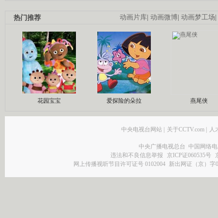
热门推荐
动画片库
|
动画微博
|
动画梦工场
花园宝宝
爱探险的朵拉
燕尾侠
中央电视台网站
|
关于CCTV.com
|
人
中央广播电视总台 中国网络电
违法和不良信息举报
京ICP证060535号
网上传播视听节目许可证号 0102004
新出网证（京）字0