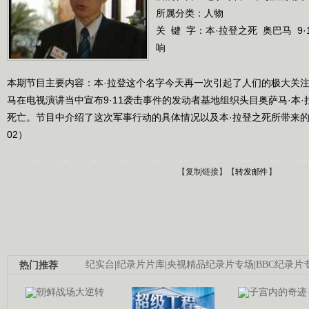
所属分类：人物
关 键 字：
本·拉登之死
奥巴马
9
响
本期节目主要内容：本·拉登这个名字今天再一次引起了人们的极大关注
马在电视演讲当中宣布9·11袭击事件的发动者基地组织头目奥萨马·本
死亡。节目中介绍了这次军事行动的具体情况以及本·拉登之死所带来的影响。
02）
【
复制链接
】【
转发邮件
】
热门推荐
纪实台
|
纪录片片库
|
央视精品纪录片专场
|
BBC纪录片