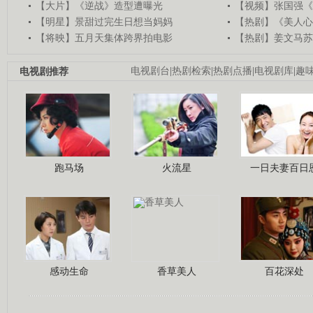
【大片】《逆战》造型遭曝光
【视频】张国强《
【明星】景甜过完生日想当妈妈
【热剧】《美人心
【将映】五月天集体跨界拍电影
【热剧】姜文马苏
电视剧推荐
电视剧台
|
热剧检索
|
热剧点播
|
电视剧库
|
趣
跑马场
火流星
一日夫妻百日
感动生命
香草美人
百花深处