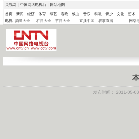
央视网
|
中国网络电视台
|
网站地图
首页
新闻
经济
体育
综艺
春晚
戏曲
音乐
科教
青少
文化
艺术
电视
频道大全
栏目大全
节目大全
直播中国
赛事直播
网络
本
发布时间：
2011-05-03