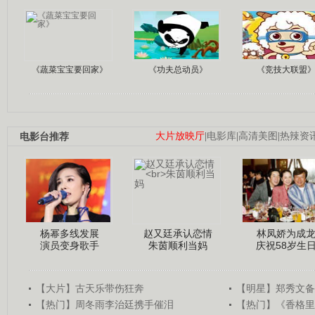
《蔬菜宝宝要回家》
《功夫总动员》
《竞技大联盟
电影台推荐
大片放映厅
|
电影库
|
高清美图
|
热辣资
杨幂多线发展
赵又廷承认恋情
林凤娇为成
演员变身歌手
朱茵顺利当妈
庆祝58岁生
【大片】古天乐带伤狂奔
【明星】郑秀文备
【热门】周冬雨李治廷携手催泪
【热门】《香格里