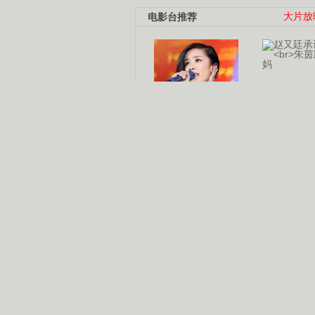
电影台推荐
大片放
杨幂多线发展
赵又廷承
演员变身歌手
朱茵顺
【大片】古天乐带伤狂奔
【热门】周冬雨李治廷携手催泪
【大片】《逆战》造型遭曝光
【明星】景甜过完生日想当妈妈
【将映】五月天集体跨界拍电影
电视剧推荐
电视剧台
|
热