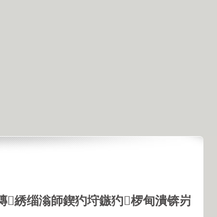
鏄綉缁滃師鍥犳垨鏃犳椤甸潰锛岃