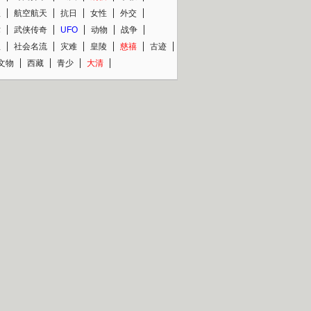
程
航空航天
抗日
女性
外交
术
武侠传奇
UFO
动物
战争
星
社会名流
灾难
皇陵
慈禧
古迹
文物
西藏
青少
大清
片热映专场
更多
BC纪录片专场
央视精品纪录片