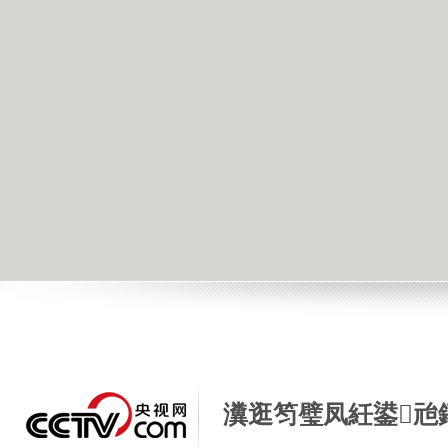
瀵逛笉璧凤紝鍙兘