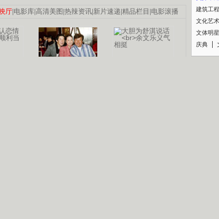
建筑工
映厅
|
电影库
|
高清美图
|
热辣资讯
|
新片速递
|
精品栏目
|
电影滚播
文化艺
文体明
庆典
纪录
认恋情
林凤娇为成龙
大胆为舒淇说话
利当妈
庆祝58岁生日
余文乐义气相挺
【明星】郑秀文备嫁衣等求婚
【热门】《香格里拉》全集在线看
【视频】张国强《王海涛今年41》
B
【热剧】《美人心计》在线观看
【热剧】姜文马苏《女人如花》全集
锘�
剧检索
|
热剧点播
|
电视剧库
|
趣味策划
|
CCTV-8官网
|
影视同期声