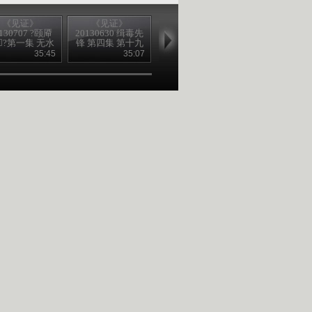
《见证》
《见证》
《见证》
《见证》
130707 ?颐厣
20130630 缉毒先
20130629 缉毒先
20130628 缉
?第一集 无水
锋 第四集 第十九
锋 第三集 刀尖上
锋 第二集 鹰
之痛
社区
的行走
踪
35:45
35:07
35:33
34