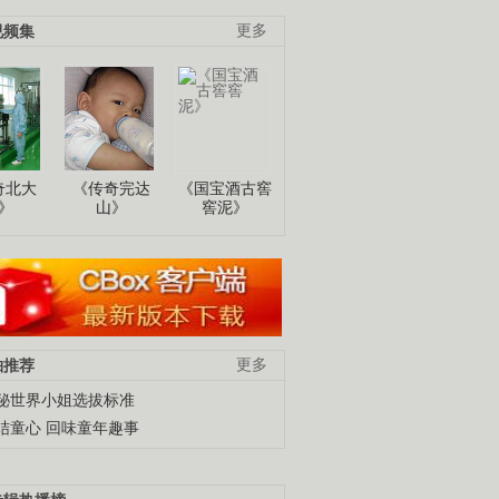
视频集
更多
奇北大
《传奇完达
《国宝酒古窖
》
山》
窖泥》
柚推荐
更多
秘世界小姐选拔标准
结童心 回味童年趣事