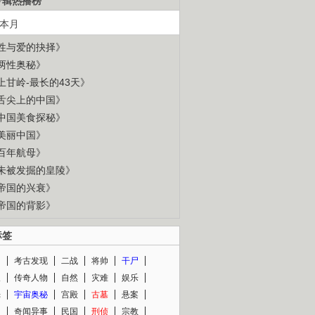
专辑热播榜
本月
性与爱的抉择》
两性奥秘》
上甘岭-最长的43天》
舌尖上的中国》
中国美食探秘》
美丽中国》
百年航母》
未被发掘的皇陵》
帝国的兴衰》
帝国的背影》
标签
闻
考古发现
二战
将帅
干尸
人
传奇人物
自然
灾难
娱乐
光
宇宙奥秘
宫殿
古墓
悬案
知
奇闻异事
民国
刑侦
宗教