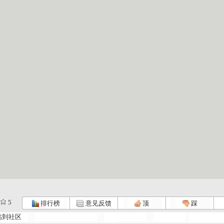
5
排行榜
意见反馈
顶
踩
帖到社区