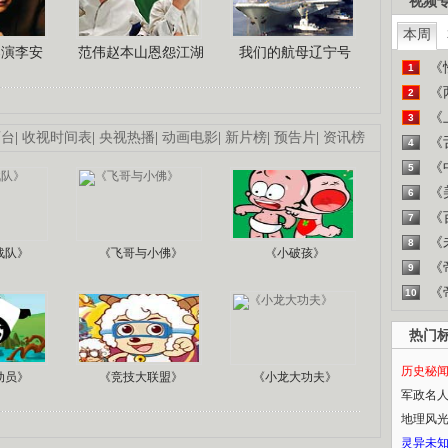
视频
本周
导演李安
范伟赵本山恩怨江湖
我们的航母辽宁号
《
1
《
2
《
3
画台
|
收视时间表
|
央视热播
|
动画电影
|
新片榜
|
预告片
|
资讯榜
《
4
《
5
《
6
《
7
《
8
战队》
《飞哥与小佛》
《小破孩》
《
9
《
10
热门
历史秘
动员》
《竞技大联盟》
《小龙大功夫》
军政名
地理风
灵异未