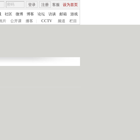
登录
注册
客服
设为首页
城
社区
微博
博客
论坛
访谈
邮箱
游戏
画片
公开课
播客
|
CCTV
频道
栏目