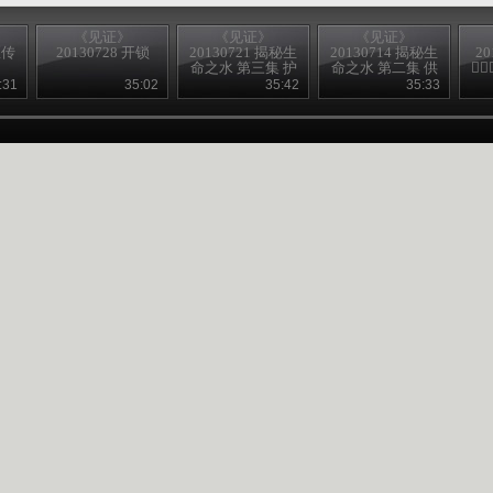
《见证》
《见证》
《见证》
医传
20130728 开锁
20130721 揭秘生
20130714 揭秘生
20
命之水 第三集 护
命之水 第二集 供

水之战
水之艰
:31
35:02
35:42
35:33