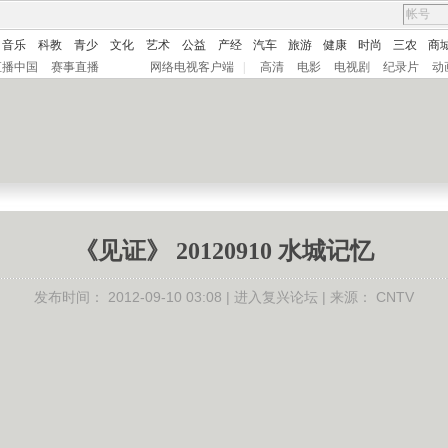
音乐
科教
青少
文化
艺术
公益
产经
汽车
旅游
健康
时尚
三农
商
直播中国
赛事直播
网络电视客户端
|
高清
电影
电视剧
纪录片
动
《见证》 20120910 水城记忆
发布时间：
2012-09-10 03:08 |
进入复兴论坛
| 来源：
CNTV