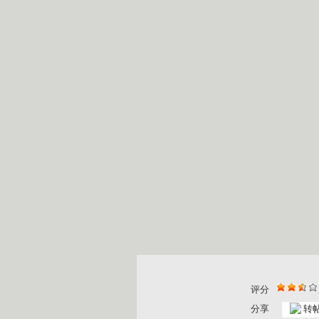
评分
分享
转