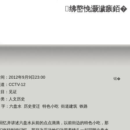
绋嶅悗灏濊瘯銆�
间：2012年9月9日23:00
锘�
频道：
CCTV-12
栏目：
见证
分类：人文历史
 字：
六盘水
历史变迁
特色小吃
街道建筑
铁路
回忆并讲述六盘水从前的点点滴滴，以前街边的特色小吃，那
们年轻时的记忆，节目边采访他们边跟着镜头一起回顾六盘水