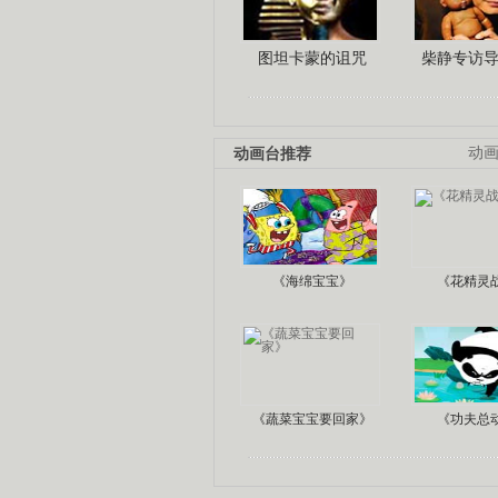
图坦卡蒙的诅咒
柴静专访
动画台推荐
动
《海绵宝宝》
《花精灵
《蔬菜宝宝要回家》
《功夫总