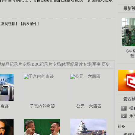
最新
【
复制链接
】【
转发邮件
】
《神
荒
视精品纪录片专场
|
BBC纪录片专场
|
体育纪录片专场
|
军事
|
历史
爱西
程奇迹
子宫内的奇迹
公元一六四四
揭
1
永
2
锘�