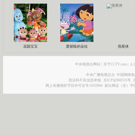
花园宝宝
爱探险的朵拉
燕尾侠
中央电视台网站
|
关于CCTV.com
|
人
中央广播电视总台 中国网络电
违法和不良信息举报
京ICP证060535号
网上传播视听节目许可证号 0102004
新出网证（京）字0