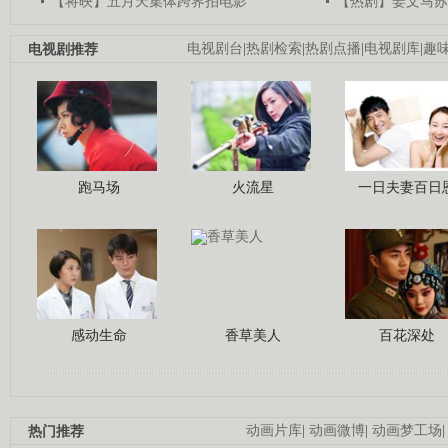
【将映】五月天集体跨界拍电影
【热剧】姜文马苏
电视剧推荐
电视剧台
|
热剧检索
|
热剧点播
|
电视剧库
|
趣
跑马场
火流星
一日夫妻百日
感动生命
香草美人
百花深处
热门推荐
动画片库
|
动画微博
|
动画梦工场