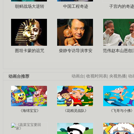
朝鲜战场大逆转
中国工程奇迹
子宫内的奇
图坦卡蒙的诅咒
柴静专访导演李安
范伟赵本山恩怨
动画台推荐
动画台
|
收视时间表
|
央视热播
|
动
《海绵宝宝》
《花精灵战队》
《飞哥与小佛