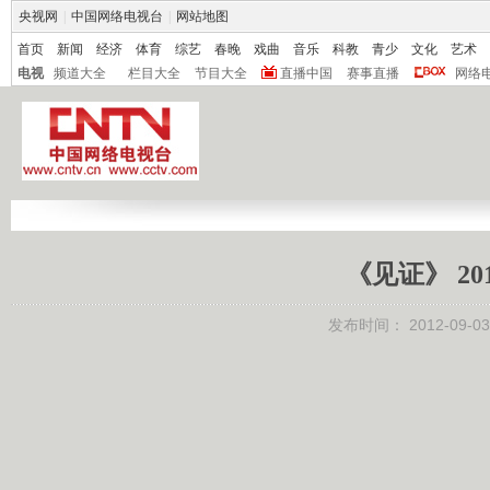
央视网
|
中国网络电视台
|
网站地图
首页
新闻
经济
体育
综艺
春晚
戏曲
音乐
科教
青少
文化
艺术
电视
频道大全
栏目大全
节目大全
直播中国
赛事直播
网络
《见证》 20
发布时间：
2012-09-03