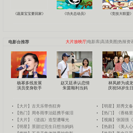
《蔬菜宝宝要回家》
《功夫总动员》
《竞技大联盟
电影台推荐
大片放映厅
|
电影库
|
高清美图
|
热辣资
杨幂多线发展
赵又廷承认恋情
林凤娇为成
演员变身歌手
朱茵顺利当妈
庆祝58岁生
【大片】古天乐带伤狂奔
【明星】郑秀文备
【热门】周冬雨李治廷携手催泪
【热门】《香格里
【大片】《逆战》造型遭曝光
【视频】张国强《
【明星】景甜过完生日想当妈妈
【热剧】《美人心