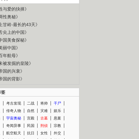
性与爱的抉择》
两性奥秘》
上甘岭-最长的43天》
舌尖上的中国》
中国美食探秘》
美丽中国》
百年航母》
未被发掘的皇陵》
帝国的兴衰》
帝国的背影》
标签
闻
考古发现
二战
将帅
干尸
人
传奇人物
自然
灾难
娱乐
光
宇宙奥秘
宫殿
古墓
悬案
知
奇闻异事
民国
刑侦
宗教
程
航空航天
抗日
女性
外交