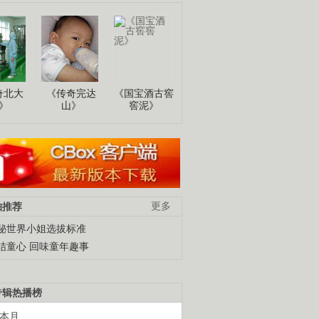
奇北大
《传奇完达
《国宝酒古窖
》
山》
窖泥》
柚推荐
更多
秘世界小姐选拔标准
结童心 回味童年趣事
专辑热播榜
本月