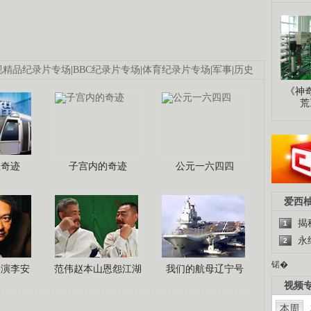
视精品纪录片专场
|
BBC纪录片专场
|
体育纪录片专场
|
军事
|
历史
《神
荒
程奇迹
子宫内的奇迹
公元一六四四
爱西
揭
1
永
2
锘�
导演李安
范伟赵本山恩怨江湖
我们的航母辽宁号
视频
本周