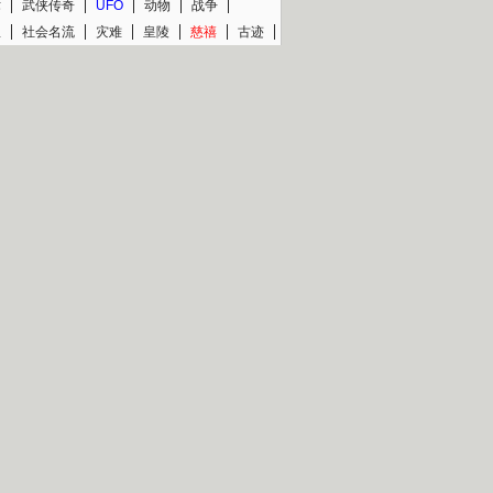
术
武侠传奇
UFO
动物
战争
星
社会名流
灾难
皇陵
慈禧
古迹
文物
西藏
青少
大清
片热映专场
更多
BC纪录片专场
央视精品纪录片