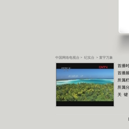
中国网络电视台
>
纪实台
>
寰宇万象
首播时
首播
所属
所属
关 键