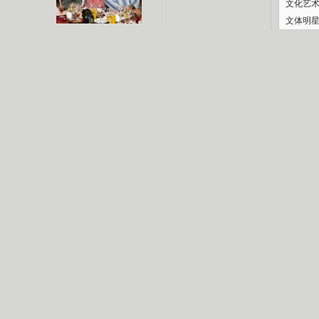
文化艺
文体明
认恋情
林凤娇为成龙
大胆为舒淇说话
庆典
利当妈
庆祝58岁生日
余文乐义气相挺
纪录
【明星】郑秀文备嫁衣等求婚
【热门】《香格里拉》全集在线看
【视频】张国强《王海涛今年41》
【热剧】《美人心计》在线观看
【热剧】姜文马苏《女人如花》全集
B
剧检索
|
热剧点播
|
电视剧库
|
趣味策划
|
CCTV-8官网
|
影视同期声
锘�
星
一日夫妻百日恩
雪狼谷