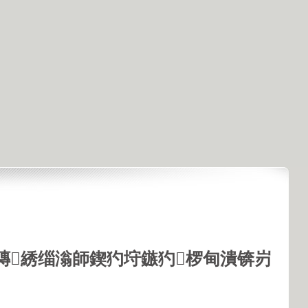
鏄綉缁滃師鍥犳垨鏃犳椤甸潰锛岃