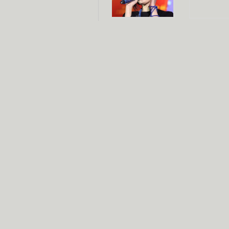
杨幂多线发展
赵又廷承
演员变身歌手
朱茵顺
【大片】古天乐带伤狂奔
【热门】周冬雨李治廷携手催泪
【大片】《逆战》造型遭曝光
【明星】景甜过完生日想当妈妈
【将映】五月天集体跨界拍电影
电视剧推荐
电视剧台
|
热
跑马场
火流