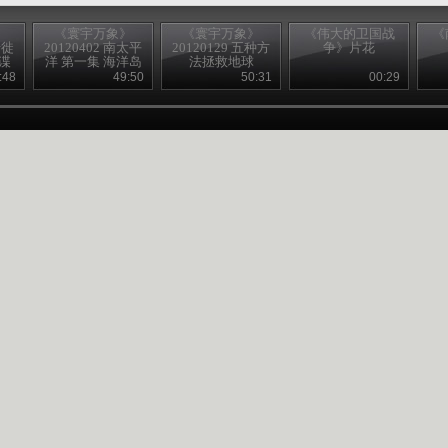
》
《寰宇万象》
《寰宇万象》
《伟大的卫国战
《
迁徙
20120402 南太平
20120129 五种方
争》片花
谍
洋 第一集 海洋岛
法拯救地球
屿
:48
49:50
50:31
00:29