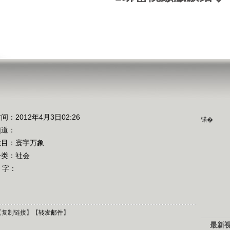
间：2012年4月3日02:26
锘�
频道：
栏目：
寰宇万象
分类：社会
 字：
【
复制链接
】【
转发邮件
】
最新