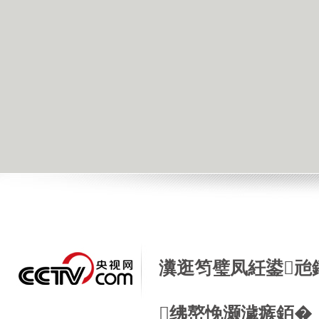
瀵逛笉璧凤紝鍙兘
绋嶅悗灏濊瘯銆�