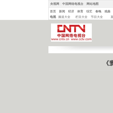
央视网
|
中国网络电视台
|
网站地图
首页
新闻
经济
体育
综艺
春晚
戏曲
电视
频道大全
栏目大全
节目大全
《寰