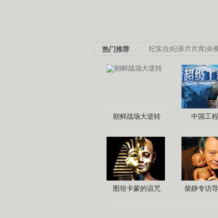
热门推荐
纪实台
|
纪录片片库
|
央
朝鲜战场大逆转
中国工
图坦卡蒙的诅咒
柴静专访