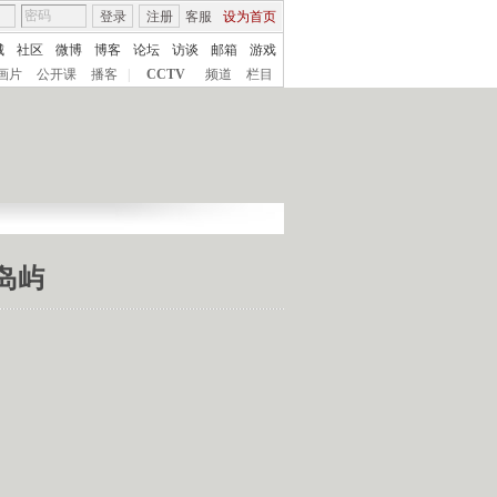
登录
注册
客服
设为首页
城
社区
微博
博客
论坛
访谈
邮箱
游戏
画片
公开课
播客
|
CCTV
频道
栏目
洋岛屿