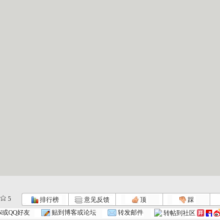
5
排行榜
意见反馈
顶
踩
N或QQ好友
贴到博客或论坛
转发邮件
转帖到社区