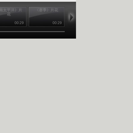
南太平洋》片
《赛季》片花
《人类星球》片
《黑咖啡》片
花
花
00:29
00:29
01:04
00