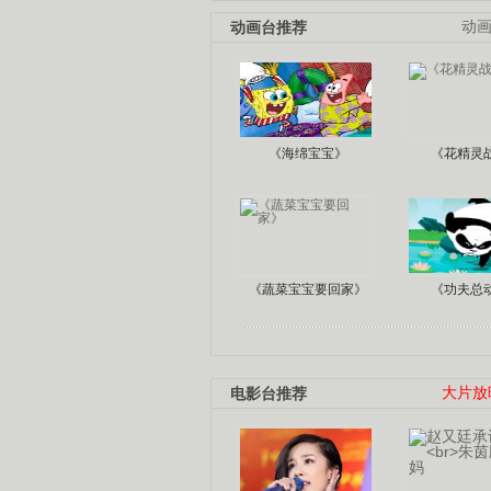
动画台推荐
动
《海绵宝宝》
《花精灵
《蔬菜宝宝要回家》
《功夫总
电影台推荐
大片放