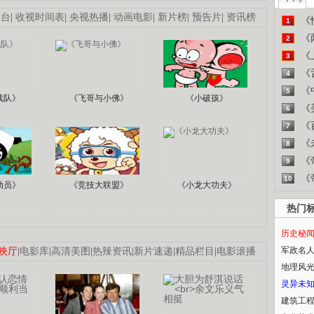
画台
|
收视时间表
|
央视热播
|
动画电影
|
新片榜
|
预告片
|
资讯榜
《
1
《
2
《
3
《
4
《
5
战队》
《飞哥与小佛》
《小破孩》
《
6
《
7
《
8
《
9
《
10
动员》
《竞技大联盟》
《小龙大功夫》
热门
历史秘
军政名
映厅
|
电影库
|
高清美图
|
热辣资讯
|
新片速递
|
精品栏目
|
电影滚播
地理风
灵异未
建筑工