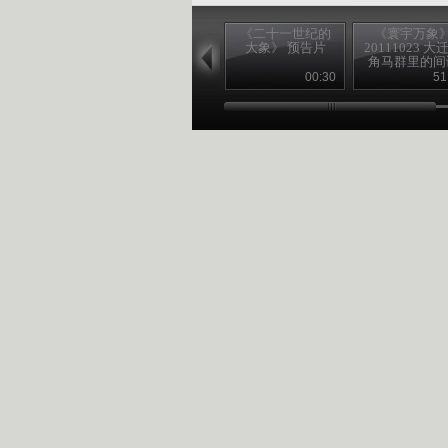
《二十一世纪的
《寰宇万象
大象》 预告片
20111023 大
角马群里的间
第二集 横渡
00:30
51