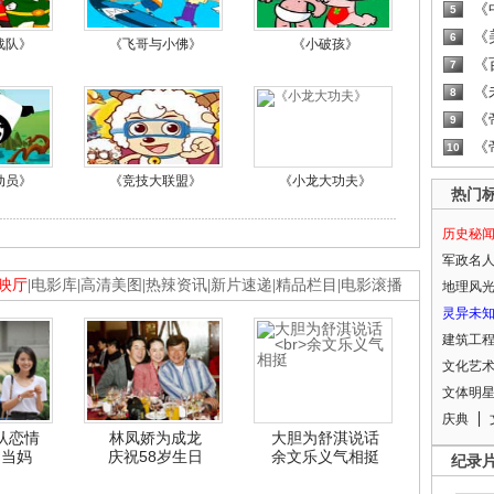
《
5
《
6
战队》
《飞哥与小佛》
《小破孩》
《
7
《
8
《
9
《
10
动员》
《竞技大联盟》
《小龙大功夫》
热门
历史秘
军政名
映厅
|
电影库
|
高清美图
|
热辣资讯
|
新片速递
|
精品栏目
|
电影滚播
地理风
灵异未
建筑工
文化艺
文体明
庆典
认恋情
林凤娇为成龙
大胆为舒淇说话
利当妈
庆祝58岁生日
余文乐义气相挺
纪录