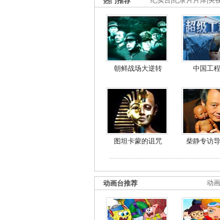
热门推荐
纪实台
|
纪录片片库
|
央
朝鲜战场大逆转
中国工
图坦卡蒙的诅咒
柴静专访
动画台推荐
动