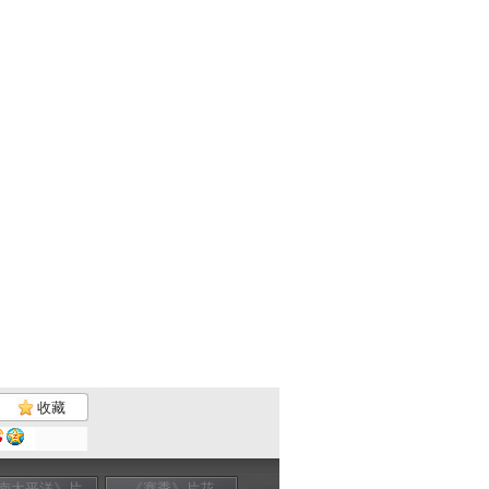
收藏
南太平洋》片
《赛季》片花
《人类星球》片
《黑咖啡》片