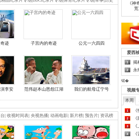
视精品纪录片专场
|
BBC纪录片专场
|
体育纪录片专场
|
军事
|
历史
《神
荒
程奇迹
子宫内的奇迹
公元一六四四
爱西
揭
1
永
2
锘�
导演李安
范伟赵本山恩怨江湖
我们的航母辽宁号
视频
本周
《
1
画台
|
收视时间表
|
央视热播
|
动画电影
|
新片榜
|
预告片
|
资讯榜
《
2
《
3
《
4