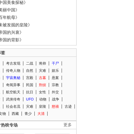
中国美食探秘》
美丽中国》
百年航母》
未被发掘的皇陵》
帝国的兴衰》
帝国的背影》
标签
闻
考古发现
二战
将帅
干尸
人
传奇人物
自然
灾难
娱乐
光
宇宙奥秘
宫殿
古墓
悬案
知
奇闻异事
民国
刑侦
宗教
程
航空航天
抗日
女性
外交
术
武侠传奇
UFO
动物
战争
星
社会名流
灾难
皇陵
慈禧
古迹
文物
西藏
青少
大清
片热映专场
更多