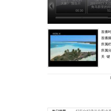
大象》 预告片
20111023 大
角马群里的间
第二集 横渡
00:30
51
首播
首播
所属
所属
关 键