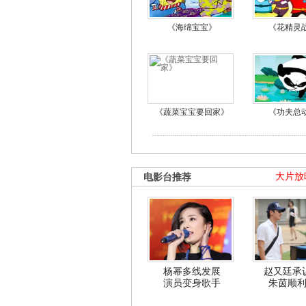
《海绵宝宝》
《花精灵
《蔬菜宝宝要回家》
《功夫总
电影台推荐
大片放
杨幂多线发展
赵又廷承
演员变身歌手
朱茵顺