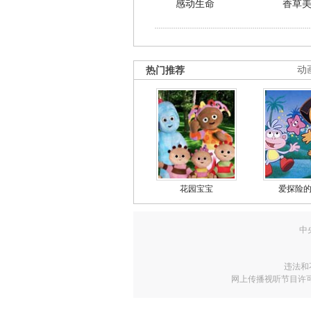
感动生命
香草
热门推荐
动
花园宝宝
爱探险
中
违法和
网上传播视听节目许可证号