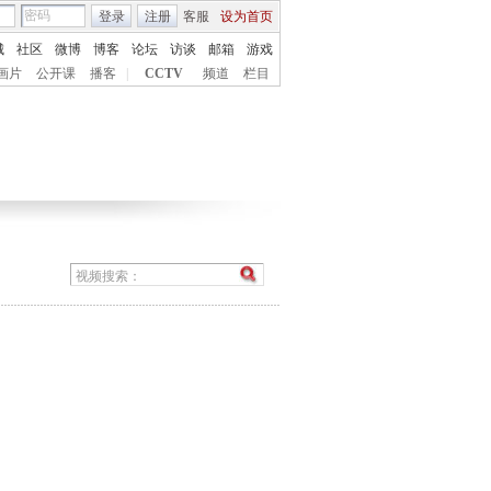
登录
注册
客服
设为首页
城
社区
微博
博客
论坛
访谈
邮箱
游戏
画片
公开课
播客
|
CCTV
频道
栏目