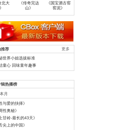
奇北大
《传奇完达
《国宝酒古窖
》
山》
窖泥》
柚推荐
更多
秘世界小姐选拔标准
结童心 回味童年趣事
专辑热播榜
本月
性与爱的抉择》
两性奥秘》
上甘岭-最长的43天》
舌尖上的中国》