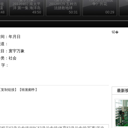
迁徙
20120402 南太平
20120129 五种方
争》片花
谍
洋 第一集 海洋岛
法拯救地球
屿
:48
49:50
50:31
00:29
锘�
时间：年月日
频道：
栏目：
寰宇万象
分类：社会
 字：
【
复制链接
】【
转发邮件
】
最新