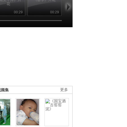
花
花
00:29
00:29
01:04
00
视频集
更多