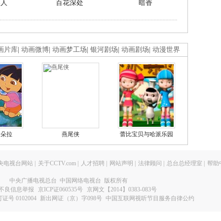
美人
百花深处
暗香
画片库
|
动画微博
|
动画梦工场
|
银河剧场
|
动画剧场
|
动漫世界
的朵拉
燕尾侠
蕾比宝贝与哈派乐园
央电视台网站
|
关于CCTV.com
|
人才招聘
|
网站声明
|
法律顾问
|
总台总经理室
|
帮助
中央广播电视总台 中国网络电视台 版权所有
不良信息举报
京ICP证060535号
京网文【2014】0383-083号
 0102004
新出网证（京）字098号
中国互联网视听节目服务自律公约