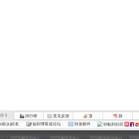
5
排行榜
意见反馈
顶
踩
N或QQ好友
贴到博客或论坛
转发邮件
转帖到社区
》
《寰宇万象》
《寰宇万象》
《伟大的卫国战
《