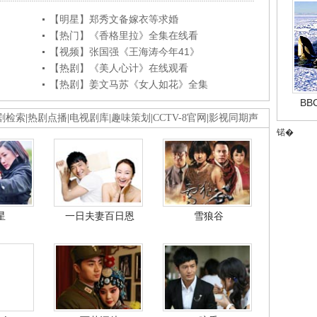
【明星】郑秀文备嫁衣等求婚
【热门】《香格里拉》全集在线看
【视频】张国强《王海涛今年41》
【热剧】《美人心计》在线观看
【热剧】姜文马苏《女人如花》全集
B
剧检索
|
热剧点播
|
电视剧库
|
趣味策划
|
CCTV-8官网
|
影视同期声
锘�
星
一日夫妻百日恩
雪狼谷