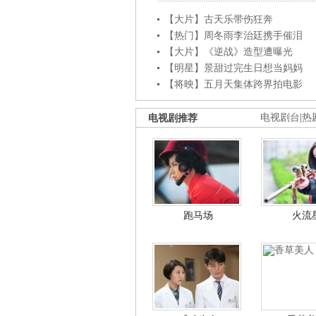
【大片】古天乐带伤狂奔
【热门】周冬雨李治廷携手催泪
【大片】《逆战》造型遭曝光
【明星】景甜过完生日想当妈妈
【将映】五月天集体跨界拍电影
电视剧推荐
电视剧台
|
热
跑马场
火流