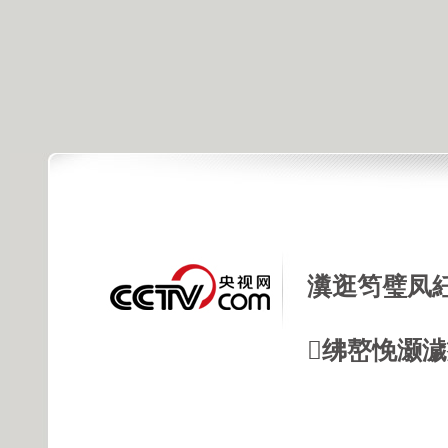
瀵逛笉璧凤
绋嶅悗灏