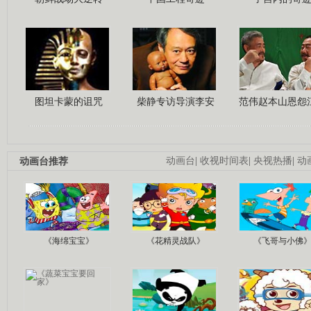
图坦卡蒙的诅咒
柴静专访导演李安
范伟赵本山恩怨
动画台推荐
动画台
|
收视时间表
|
央视热播
|
动
《海绵宝宝》
《花精灵战队》
《飞哥与小佛