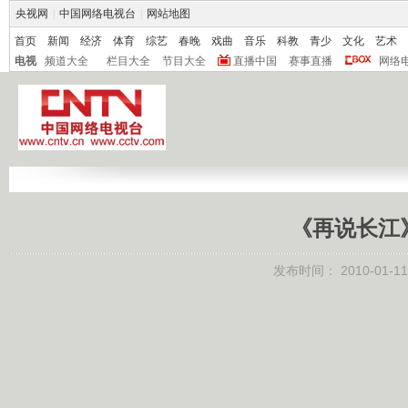
央视网
|
中国网络电视台
|
网站地图
首页
新闻
经济
体育
综艺
春晚
戏曲
音乐
科教
青少
文化
艺术
电视
频道大全
栏目大全
节目大全
直播中国
赛事直播
网络
《再说长江
发布时间：
2010-01-11