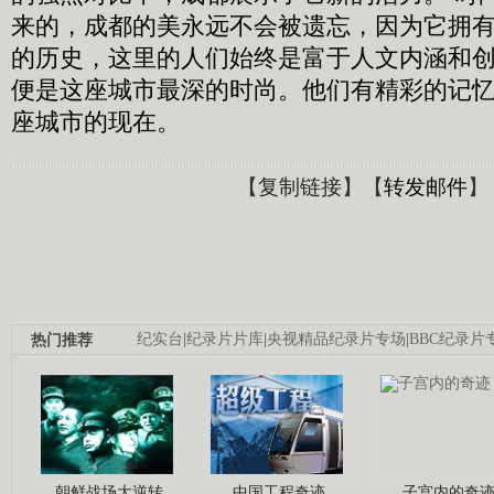
来的，成都的美永远不会被遗忘，因为它拥
的历史，这里的人们始终是富于人文内涵和
便是这座城市最深的时尚。他们有精彩的记
座城市的现在。
【
复制链接
】【
转发邮件
】
热门推荐
纪实台
|
纪录片片库
|
央视精品纪录片专场
|
BBC纪录片
朝鲜战场大逆转
中国工程奇迹
子宫内的奇