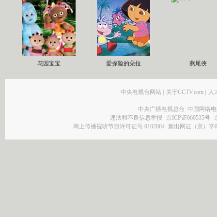
花园宝宝
爱探险的朵拉
燕尾侠
中央电视台网站
|
关于CCTV.com
|
人
中央广播电视总台 中国网络电
违法和不良信息举报
京ICP证060535号
网上传播视听节目许可证号 0102004
新出网证（京）字0