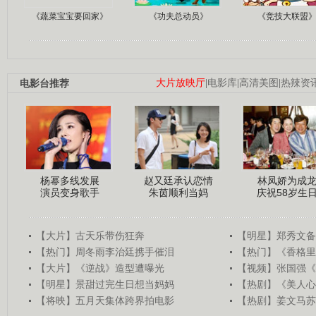
《蔬菜宝宝要回家》
《功夫总动员》
《竞技大联盟
电影台推荐
大片放映厅
|
电影库
|
高清美图
|
热辣资
杨幂多线发展
赵又廷承认恋情
林凤娇为成
演员变身歌手
朱茵顺利当妈
庆祝58岁生
【大片】古天乐带伤狂奔
【明星】郑秀文备
【热门】周冬雨李治廷携手催泪
【热门】《香格里
【大片】《逆战》造型遭曝光
【视频】张国强《
【明星】景甜过完生日想当妈妈
【热剧】《美人心
【将映】五月天集体跨界拍电影
【热剧】姜文马苏