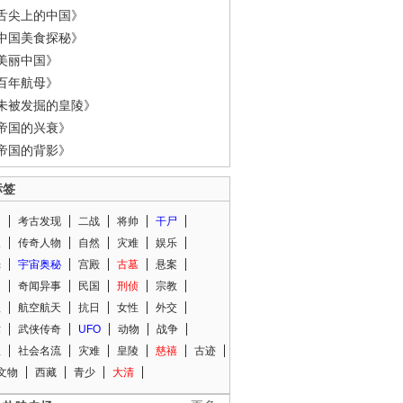
舌尖上的中国》
中国美食探秘》
美丽中国》
百年航母》
未被发掘的皇陵》
帝国的兴衰》
帝国的背影》
标签
闻
考古发现
二战
将帅
干尸
人
传奇人物
自然
灾难
娱乐
光
宇宙奥秘
宫殿
古墓
悬案
知
奇闻异事
民国
刑侦
宗教
程
航空航天
抗日
女性
外交
术
武侠传奇
UFO
动物
战争
星
社会名流
灾难
皇陵
慈禧
古迹
文物
西藏
青少
大清