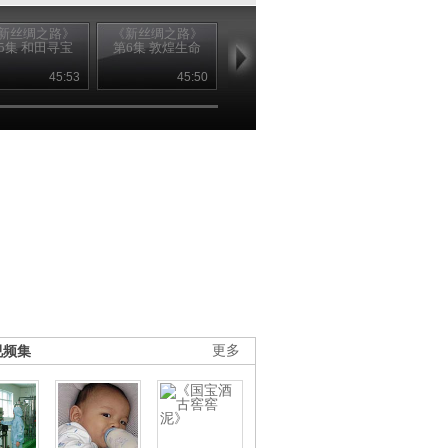
新丝绸之路》
《新丝绸之路》
《新丝绸之路》
《新丝绸之路
5集 和田寻宝
第6集 敦煌生命
第7集 青海之路
第8集 探访黑
45:53
45:50
45:49
45
视频集
更多