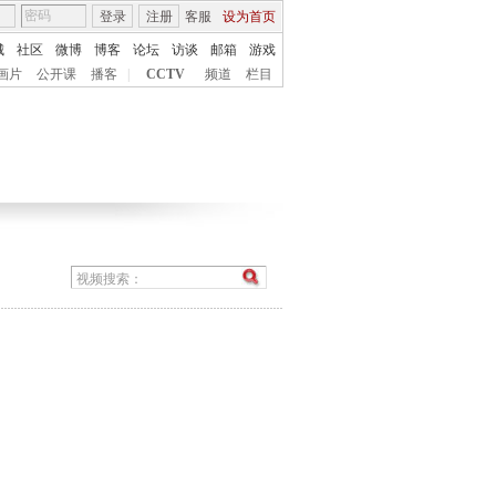
登录
注册
客服
设为首页
城
社区
微博
博客
论坛
访谈
邮箱
游戏
画片
公开课
播客
|
CCTV
频道
栏目