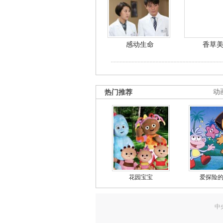
感动生命
香草
热门推荐
动
花园宝宝
爱探险
中