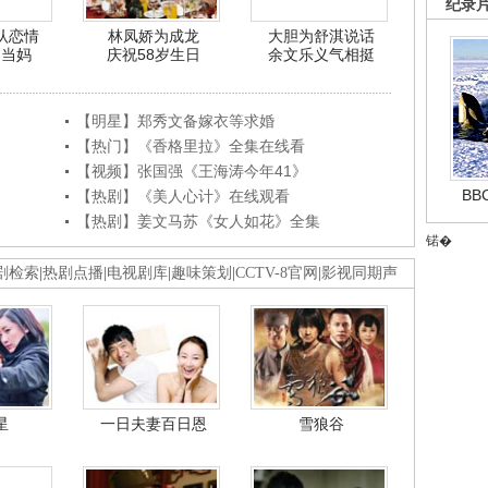
纪录
认恋情
林凤娇为成龙
大胆为舒淇说话
利当妈
庆祝58岁生日
余文乐义气相挺
【明星】郑秀文备嫁衣等求婚
【热门】《香格里拉》全集在线看
【视频】张国强《王海涛今年41》
B
【热剧】《美人心计》在线观看
【热剧】姜文马苏《女人如花》全集
锘�
剧检索
|
热剧点播
|
电视剧库
|
趣味策划
|
CCTV-8官网
|
影视同期声
星
一日夫妻百日恩
雪狼谷