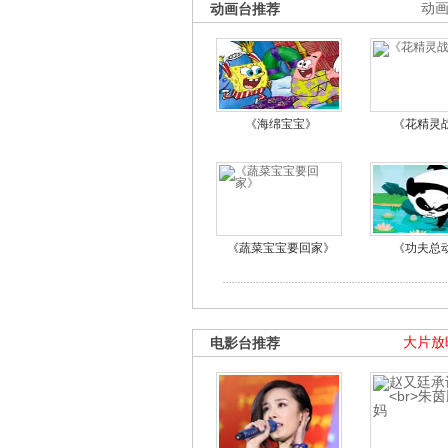
动画台推荐
动
《海绵宝宝》
《花精灵
《蔬菜宝宝要回家》
《功夫总
电影台推荐
大片放