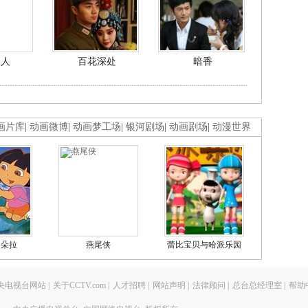
美人
百花深处
暗香
画片库
|
动画微博
|
动画梦工场
|
银河剧场
|
动画剧场
|
动漫世界
的朵拉
燕尾侠
蕾比宝贝与哈派乐园
央电视台网站
|
关于CCTV.com
|
人才招聘
|
网站声明
|
法律顾问
|
总台总经理室
|
帮助