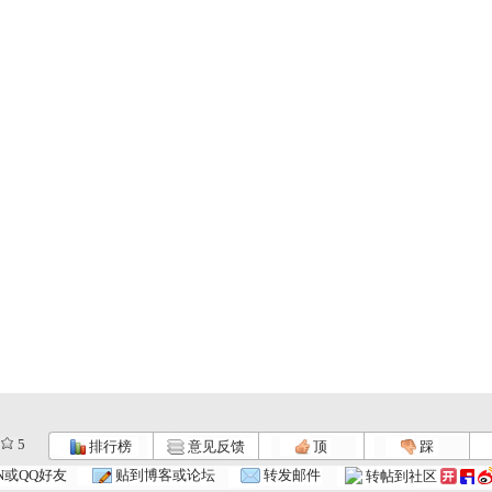
5
排行榜
意见反馈
顶
踩
N或QQ好友
贴到博客或论坛
转发邮件
转帖到社区