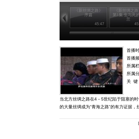
《新丝绸之路》
《新丝绸之路
序篇
第1集 生与死
兰
45:47
45
首播时
首播
所属
所属
关 键
当北方丝绸之路在4－5世纪陷于阻塞的
的大量丝绸成为“青海之路”的有力证据