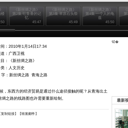
》
《新丝绸之路》
《新丝绸之路》
《新丝绸之路》
《
的楼
第2集 吐鲁番的记
第3集 草原石头祭
第4集 一个人的龟
第
忆
兹
:50
45:47
45:49
45:50
锘�
间：2010年1月14日17:34
频道：
广西卫视
栏目：
《新丝绸之路》
分类：人文历史
 字：
新丝绸之路
青海之路
时候，东西方的经济贸易是通过什么途径接触的呢？从青海出土
，丝绸之路的线路图也许需要重新绘制。
最新
【
复制链接
】【
转发邮件
】