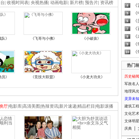
画台
|
收视时间表
|
央视热播
|
动画电影
|
新片榜
|
预告片
|
资讯榜
《
4
《
5
《
6
《
7
《
8
战队》
《飞哥与小佛》
《小破孩》
《
9
《
10
热门
历史秘
动员》
《竞技大联盟》
《小龙大功夫》
军政名
地理风
灵异未
映厅
|
电影库
|
高清美图
|
热辣资讯
|
新片速递
|
精品栏目
|
电影滚播
建筑工
文化艺
文体明
庆典