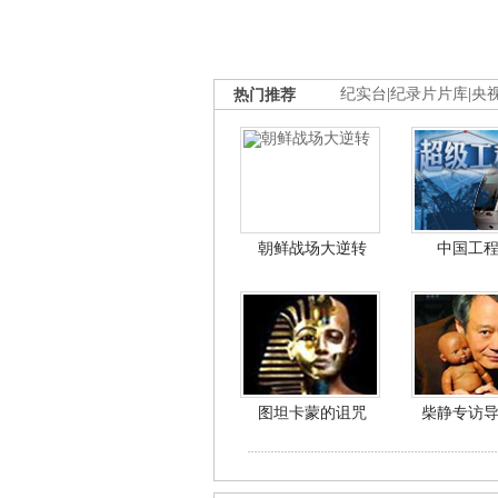
热门推荐
纪实台
|
纪录片片库
|
央
朝鲜战场大逆转
中国工
图坦卡蒙的诅咒
柴静专访