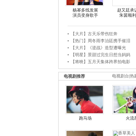
杨幂多线发展
赵又廷承
演员变身歌手
朱茵顺
【大片】古天乐带伤狂奔
【热门】周冬雨李治廷携手催泪
【大片】《逆战》造型遭曝光
【明星】景甜过完生日想当妈妈
【将映】五月天集体跨界拍电影
电视剧推荐
电视剧台
|
热
跑马场
火流