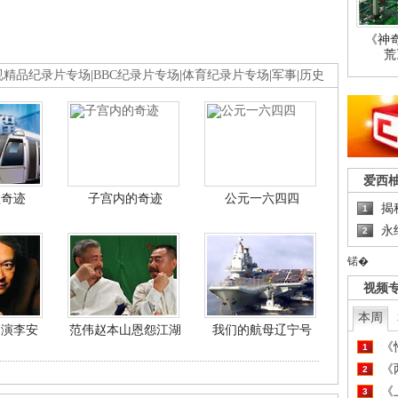
《神
荒
视精品纪录片专场
|
BBC纪录片专场
|
体育纪录片专场
|
军事
|
历史
爱西
程奇迹
子宫内的奇迹
公元一六四四
揭
1
永
2
锘�
视频
本周
导演李安
范伟赵本山恩怨江湖
我们的航母辽宁号
《
1
《
2
《
3