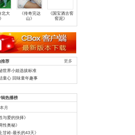
奇北大
《传奇完达
《国宝酒古窖
》
山》
窖泥》
柚推荐
更多
秘世界小姐选拔标准
结童心 回味童年趣事
专辑热播榜
本月
性与爱的抉择》
两性奥秘》
上甘岭-最长的43天》