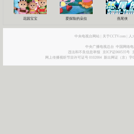
花园宝宝
爱探险的朵拉
燕尾侠
中央电视台网站
|
关于CCTV.com
|
人
中央广播电视总台 中国网络电
违法和不良信息举报
京ICP证060535号
网上传播视听节目许可证号 0102004
新出网证（京）字0