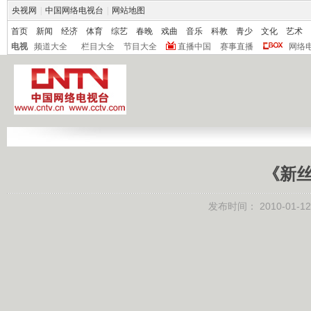
央视网
|
中国网络电视台
|
网站地图
首页
新闻
经济
体育
综艺
春晚
戏曲
音乐
科教
青少
文化
艺术
电视
频道大全
栏目大全
节目大全
直播中国
赛事直播
网络
《新丝
发布时间：
2010-01-12