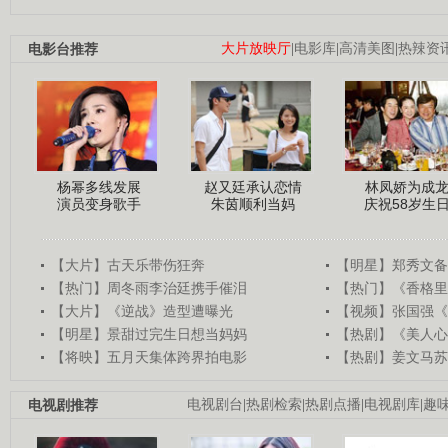
电影台推荐
大片放映厅
|
电影库
|
高清美图
|
热辣资
杨幂多线发展
赵又廷承认恋情
林凤娇为成
演员变身歌手
朱茵顺利当妈
庆祝58岁生
【大片】古天乐带伤狂奔
【明星】郑秀文备
【热门】周冬雨李治廷携手催泪
【热门】《香格里
【大片】《逆战》造型遭曝光
【视频】张国强《
【明星】景甜过完生日想当妈妈
【热剧】《美人心
【将映】五月天集体跨界拍电影
【热剧】姜文马苏
电视剧推荐
电视剧台
|
热剧检索
|
热剧点播
|
电视剧库
|
趣