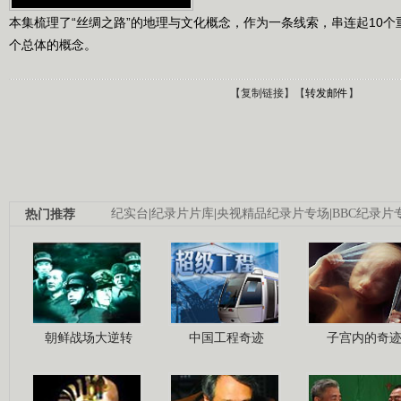
本集梳理了“丝绸之路”的地理与文化概念，作为一条线索，串连起10
个总体的概念。
【
复制链接
】【
转发邮件
】
热门推荐
纪实台
|
纪录片片库
|
央视精品纪录片专场
|
BBC纪录片
朝鲜战场大逆转
中国工程奇迹
子宫内的奇