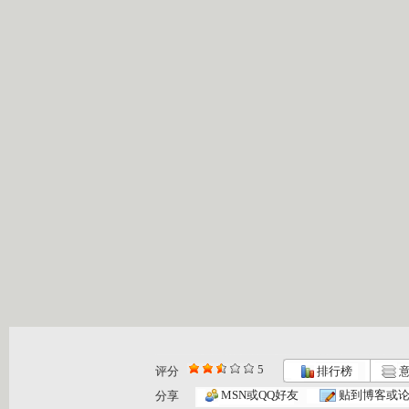
5
评分
排行榜
意
MSN或QQ好友
贴到博客或
分享