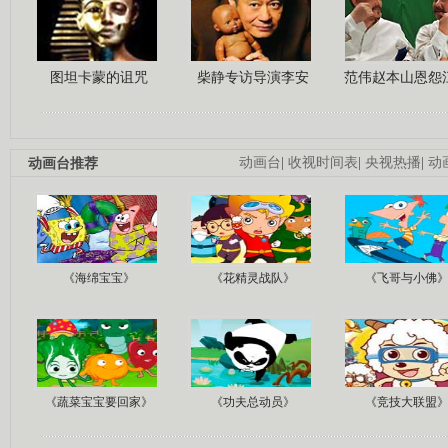
图坦卡蒙的诅咒
柴静专访导演李安
范伟赵本山恩怨
动画台推荐
动画台
|
收视时间表
|
央视热播
|
动
《海绵宝宝》
《花精灵战队》
《飞哥与小佛
《蔬菜宝宝要回家》
《功夫总动员》
《竞技大联盟