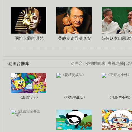
图坦卡蒙的诅咒
柴静专访导演李安
范伟赵本山恩怨
动画台推荐
动画台
|
收视时间表
|
央视热播
|
动
《海绵宝宝》
《花精灵战队》
《飞哥与小佛