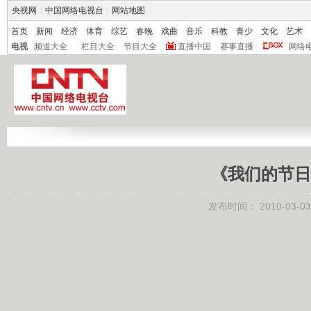
央视网
|
中国网络电视台
|
网站地图
首页
新闻
经济
体育
综艺
春晚
戏曲
音乐
科教
青少
文化
艺术
电视
频道大全
栏目大全
节目大全
直播中国
赛事直播
网络
《我们的节日
发布时间：
2010-03-03