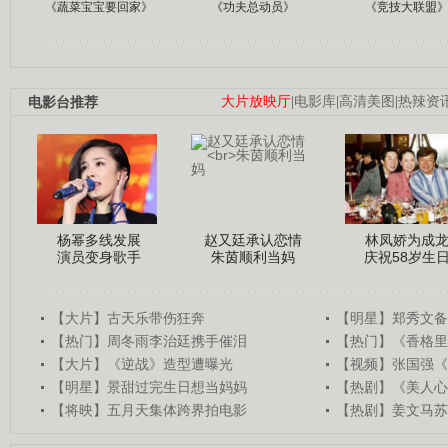
《蔬菜宝宝要回家》
《功夫总动员》
《竞技大联盟
电影台推荐
大片放映厅
|
电影库
|
高清美图
|
热辣资
杨幂多线发展
赵又廷承认恋情
林凤娇为成
演员变身歌手
朱茵顺利当妈
庆祝58岁生
【大片】古天乐带伤狂奔
【明星】郑秀文备
【热门】周冬雨李治廷携手催泪
【热门】《香格里
【大片】《逆战》造型遭曝光
【视频】张国强《
【明星】景甜过完生日想当妈妈
【热剧】《美人心
【将映】五月天集体跨界拍电影
【热剧】姜文马苏