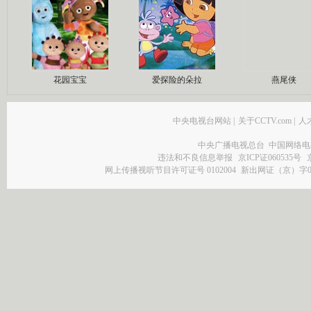
花园宝宝
爱探险的朵拉
燕尾侠
中央电视台网站
|
关于CCTV.com
|
人
中央广播电视总台 中国网络电
违法和不良信息举报
京ICP证060535号
网上传播视听节目许可证号 0102004
新出网证（京）字0