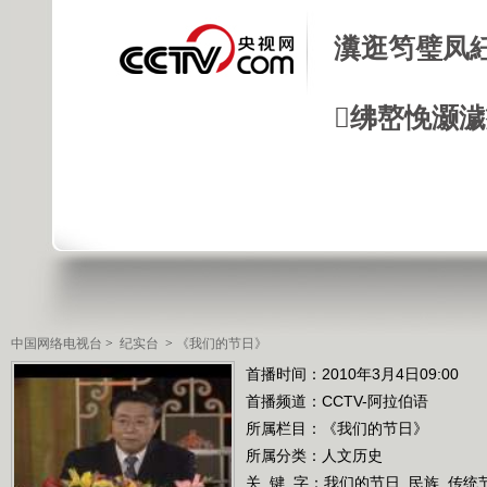
瀵逛笉璧凤
绋嶅悗灏
中国网络电视台
>
纪实台
>
《我们的节日》
首播时间：2010年3月4日09:00
首播频道：
CCTV-阿拉伯语
所属栏目：
《我们的节日》
所属分类：人文历史
关 键 字：
我们的节日
民族
传统