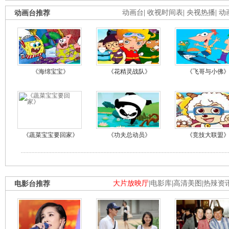
动画台推荐
动画台
|
收视时间表
|
央视热播
|
动
《海绵宝宝》
《花精灵战队》
《飞哥与小佛
《蔬菜宝宝要回家》
《功夫总动员》
《竞技大联盟
电影台推荐
大片放映厅
|
电影库
|
高清美图
|
热辣资