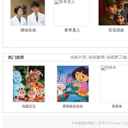
感动生命
香草美人
百花深处
热门推荐
动画片库
|
动画微博
|
动画梦工场
花园宝宝
爱探险的朵拉
燕尾侠
中央电视台网站
|
关于CCTV.com
|
人