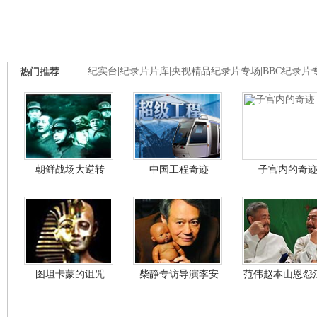
热门推荐
纪实台
|
纪录片片库
|
央视精品纪录片专场
|
BBC纪录片
朝鲜战场大逆转
中国工程奇迹
子宫内的奇
图坦卡蒙的诅咒
柴静专访导演李安
范伟赵本山恩怨