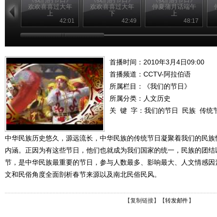
欢欢喜喜过大年
欢欢喜喜过大年
仲夏蒲月话端午
上
下
上
42:01
42:49
48:17
首播时间：2010年3月4日09:00
首播频道：
CCTV-阿拉伯语
所属栏目：
《我们的节日》
所属分类：人文历史
关 键 字：
我们的节日
民族
传统
中华民族历史悠久，源远流长，中华民族的传统节日凝聚着我们的民族
内涵。正因为有这些节日，他们也就成为我们国家的统一，民族的团结
节，是中华民族最重要的节日，参与人数最多、影响最大、人文情感因
文和民俗角度全面剖析春节来源以及南北民俗民风。
【
复制链接
】【
转发邮件
】