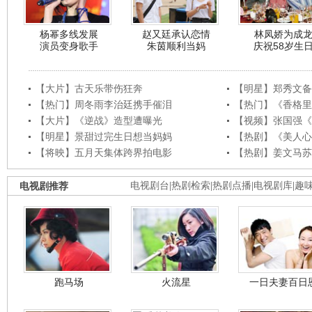
杨幂多线发展
赵又廷承认恋情
林凤娇为成
演员变身歌手
朱茵顺利当妈
庆祝58岁生
【大片】古天乐带伤狂奔
【明星】郑秀文备
【热门】周冬雨李治廷携手催泪
【热门】《香格里
【大片】《逆战》造型遭曝光
【视频】张国强《
【明星】景甜过完生日想当妈妈
【热剧】《美人心
【将映】五月天集体跨界拍电影
【热剧】姜文马苏
电视剧推荐
电视剧台
|
热剧检索
|
热剧点播
|
电视剧库
|
趣
跑马场
火流星
一日夫妻百日