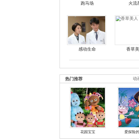
跑马场
火流
感动生命
香草
热门推荐
动
花园宝宝
爱探险