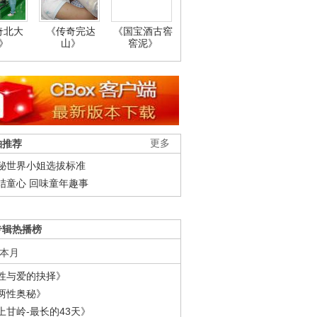
奇北大
《传奇完达
《国宝酒古窖
》
山》
窖泥》
柚推荐
更多
秘世界小姐选拔标准
结童心 回味童年趣事
专辑热播榜
本月
性与爱的抉择》
两性奥秘》
上甘岭-最长的43天》