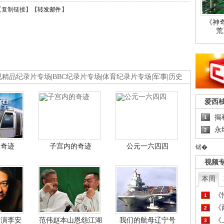
【
复制链接
】【
转发邮件
】
《神
荒
视精品纪录片专场
|
BBC纪录片专场
|
体育纪录片专场
|
军事
|
历史
爱西
揭
1
永
2
程奇迹
子宫内的奇迹
公元一六四四
锘�
视频
本周
《
1
《
2
导演李安
范伟赵本山恩怨江湖
我们的航母辽宁号
《
3