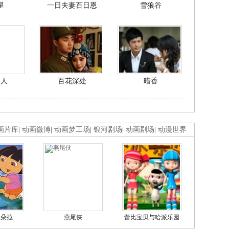
星
一日夫妻百日恩
雪狼谷
美人
百花深处
暗香
画片库
|
动画微博
|
动画梦工场
|
银河剧场
|
动画剧场
|
动漫世界
的朵拉
燕尾侠
蕾比宝贝与哈派乐园