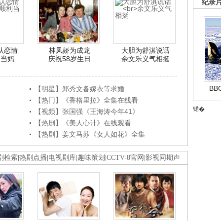
纪录
认恋情
林凤娇为成龙
大胆为舒淇说话
利当妈
庆祝58岁生日
余文乐义气相挺
B
【明星】郑秀文备嫁衣等求婚
【热门】《香格里拉》全集在线看
锘�
【视频】张国强《王海涛今年41》
【热剧】《美人心计》在线观看
【热剧】姜文马苏《女人如花》全集
剧检索
|
热剧点播
|
电视剧库
|
趣味策划
|
CCTV-8官网
|
影视同期声