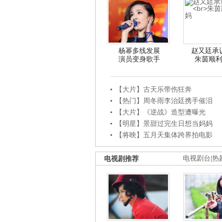
杨幂多线发展
赵又廷承
演员变身歌手
朱茵顺
【大片】古天乐带伤狂奔
【热门】周冬雨李治廷携手催泪
【大片】《逆战》造型遭曝光
【明星】景甜过完生日想当妈妈
【将映】五月天集体跨界拍电影
电视剧推荐
电视剧台
|
热