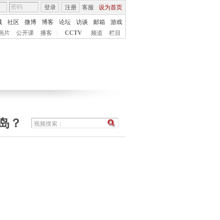
登录
注册
客服
设为首页
城
社区
微博
博客
论坛
访谈
邮箱
游戏
画片
公开课
播客
|
CCTV
频道
栏目
鱼岛？