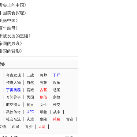
舌尖上的中国》
中国美食探秘》
美丽中国》
百年航母》
未被发掘的皇陵》
帝国的兴衰》
帝国的背影》
标签
闻
考古发现
二战
将帅
干尸
人
传奇人物
自然
灾难
娱乐
光
宇宙奥秘
宫殿
古墓
悬案
知
奇闻异事
民国
刑侦
宗教
程
航空航天
抗日
女性
外交
术
武侠传奇
UFO
动物
战争
星
社会名流
灾难
皇陵
慈禧
古迹
文物
西藏
青少
大清