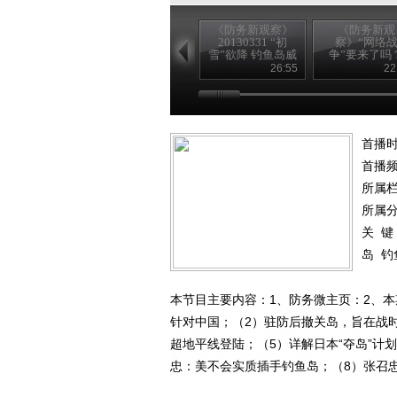
《防务新观察》
《防务新观
20130331 “初
察》“网络
雪”欲降 钓鱼岛威
争”要来了吗
胁升级？
20130330
26:55
22
首播时
首播
所属
所属
关 键
岛
钓
本节目主要内容：1、防务微主页：2、本
针对中国；（2）驻防后撤关岛，旨在战时
超地平线登陆；（5）详解日本“夺岛”计
忠：美不会实质插手钓鱼岛；（8）张召忠：