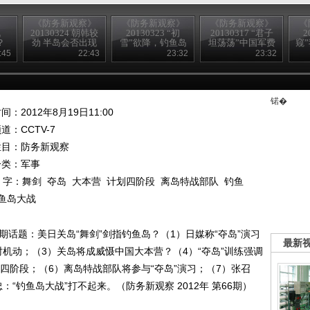
《防务新观察》
《防务新观察》
《防务新观察》
《
战
20130324 朝韩较
20130323 “初
20130317 “君子
2
？
劲 半岛会否出现
雪”欲降，钓鱼岛
坦荡荡”中国军费
窥
核对峙？
威胁升级？
何须质疑
本
:45
22:43
23:32
23:32
锘�
间：2012年8月19日11:00
频道：
CCTV-7
栏目：
防务新观察
分类：军事
 字：
舞剑
夺岛
大本营
计划四阶段
离岛特战部队
钓鱼
鱼岛大战
期话题：美日关岛“舞剑”剑指钓鱼岛？（1）日媒称“夺岛”演习
最新
机动；（3）关岛将成威慑中国大本营？（4）“夺岛”训练强调
划四阶段；（6）离岛特战部队将参与“夺岛”演习；（7）张召
“钓鱼岛大战”打不起来。（防务新观察 2012年 第66期）