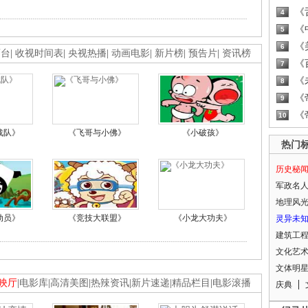
《
4
《
5
《
6
画台
|
收视时间表
|
央视热播
|
动画电影
|
新片榜
|
预告片
|
资讯榜
《
7
《
8
《
9
《
10
战队》
《飞哥与小佛》
《小破孩》
热门
历史秘
军政名
地理风
动员》
《竞技大联盟》
《小龙大功夫》
灵异未
建筑工
文化艺
文体明
映厅
|
电影库
|
高清美图
|
热辣资讯
|
新片速递
|
精品栏目
|
电影滚播
庆典