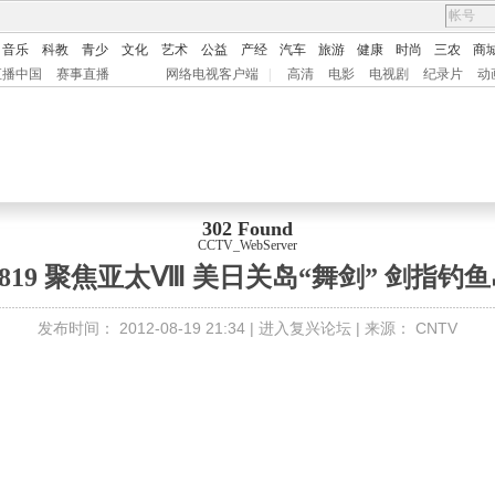
音乐
科教
青少
文化
艺术
公益
产经
汽车
旅游
健康
时尚
三农
商
直播中国
赛事直播
网络电视客户端
|
高清
电影
电视剧
纪录片
动
302 Found
CCTV_WebServer
0819 聚焦亚太Ⅷ 美日关岛“舞剑” 剑指钓
发布时间：
2012-08-19 21:34 |
进入复兴论坛
| 来源：
CNTV