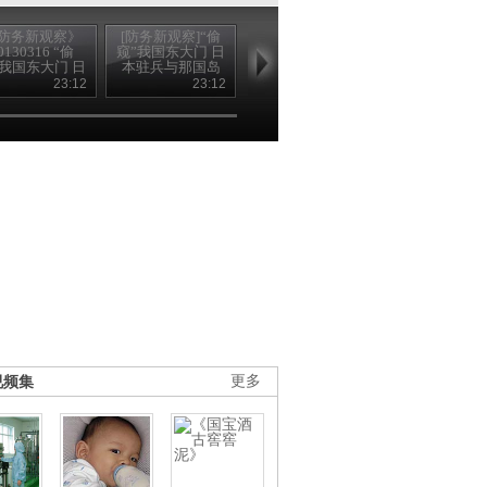
防务新观察》
[防务新观察]“偷
《防务新观察》
《防务新观察
0130316 “偷
窥”我国东大门 日
20130310 坐五角
20130309 恶
”我国东大门 日
本驻兵与那国岛
闯三关 新掌门哈
炒作 徒劳的
驻兵与那国岛
20130316
格尔如何出牌？
23:12
23:12
23:13
23
视频集
更多