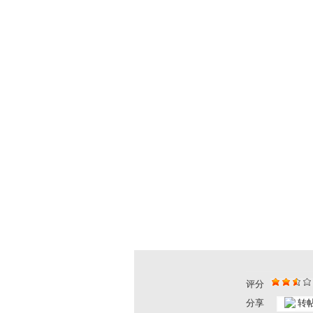
评分
分享
转