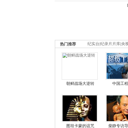
热门推荐
纪实台
|
纪录片片库
|
央
朝鲜战场大逆转
中国工
图坦卡蒙的诅咒
柴静专访