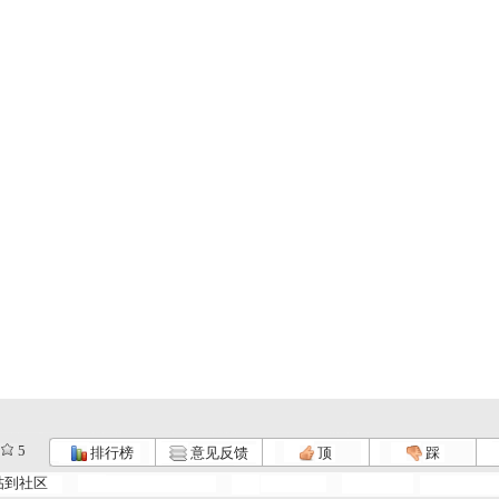
5
排行榜
意见反馈
顶
踩
帖到社区