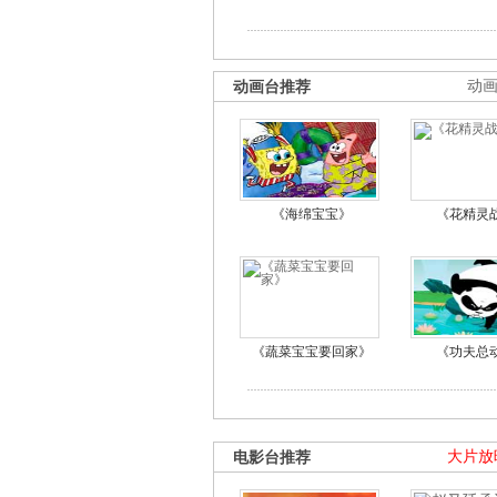
动画台推荐
动
《海绵宝宝》
《花精灵
《蔬菜宝宝要回家》
《功夫总
电影台推荐
大片放