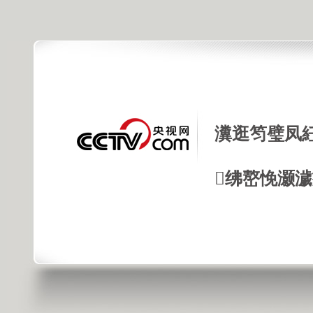
瀵逛笉璧凤
绋嶅悗灏