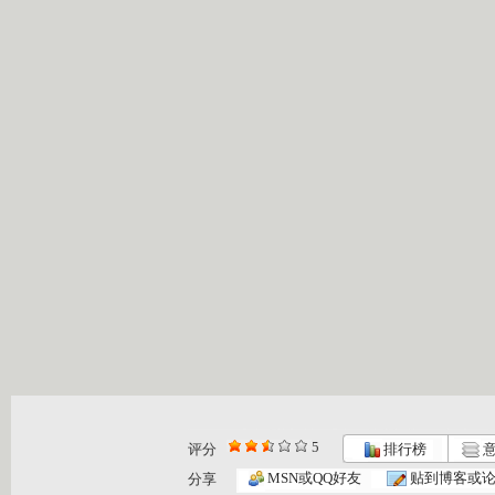
5
评分
排行榜
意
MSN或QQ好友
贴到博客或
分享