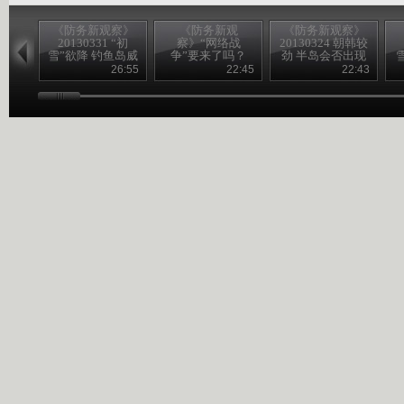
《防务新观察》
《防务新观
《防务新观察》
20130331 “初
察》“网络战
20130324 朝韩较
雪”欲降 钓鱼岛威
争”要来了吗？
劲 半岛会否出现
胁升级？
20130330
核对峙？
26:55
22:45
22:43