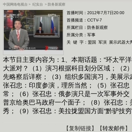
中国网络电视台
>
纪实台
>
防务新观察
首播时间：2012年7月7日20:00
首播频道：
CCTV-7
所属栏目：
防务新观察
所属分类：军事
关 键 字：
盟国
军演
展示武器大
本节目主要内容为：1、本期话题：“环太平洋-
大派对？（1）演习根据科目划分区域；（2）
先略察后详察；（3）组织多国演习，美展示
张召忠：印度参演，理所当然；（5）张召忠
常；（6）张召忠：俄参演只是一次军事外交
普京给奥巴马政府一个面子；（8）张召忠：
秀；（9）张召忠：美拉拢盟国方面“黔驴技穷
【
复制链接
】【
转发邮件
】