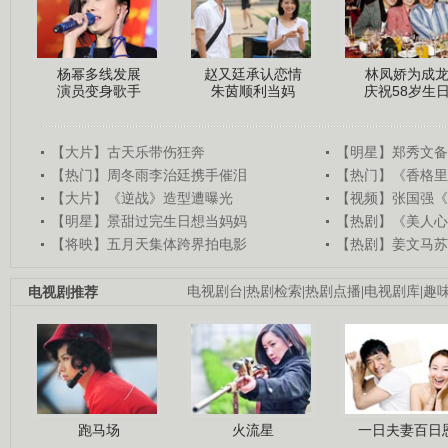
杨幂多线发展
赵又廷承认恋情
林凤娇为成
演员变身歌手
朱茵顺利当妈
庆祝58岁生
【大片】古天乐带伤狂奔
【明星】郑秀文备
【热门】周冬雨李治廷携手催泪
【热门】《香格里
【大片】《逆战》造型遭曝光
【视频】张国强《
【明星】景甜过完生日想当妈妈
【热剧】《美人心
【将映】五月天集体跨界拍电影
【热剧】姜文马苏
电视剧推荐
电视剧台
|
热剧检索
|
热剧点播
|
电视剧库
|
趣
跑马场
火流星
一日夫妻百日