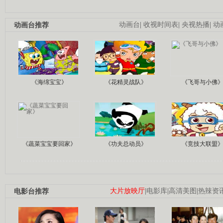
动画台推荐
动画台
|
收视时间表
|
央视热播
|
动
《海绵宝宝》
《花精灵战队》
《飞哥与小佛
《蔬菜宝宝要回家》
《功夫总动员》
《竞技大联盟
电影台推荐
大片放映厅
|
电影库
|
高清美图
|
热辣资