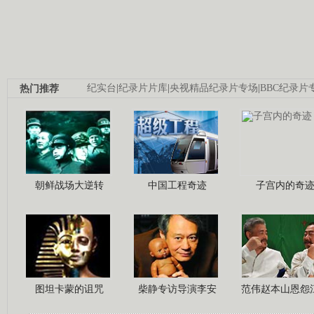
热门推荐
纪实台
|
纪录片片库
|
央视精品纪录片专场
|
BBC纪录片
朝鲜战场大逆转
中国工程奇迹
子宫内的奇
图坦卡蒙的诅咒
柴静专访导演李安
范伟赵本山恩怨