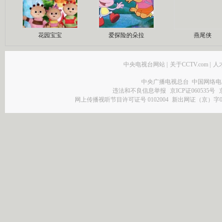
花园宝宝
爱探险的朵拉
燕尾侠
中央电视台网站
|
关于CCTV.com
|
人
中央广播电视总台 中国网络电
违法和不良信息举报
京ICP证060535号
网上传播视听节目许可证号 0102004
新出网证（京）字0