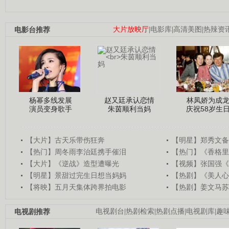
电影台推荐
大片放映厅
|
电影库
|
高清美图
|
热辣资
杨幂多线发展
赵又廷承认恋情
林凤娇为成
演员变身歌手
朱茵顺利当妈
庆祝58岁生
【大片】古天乐带伤狂奔
【明星】郑秀文备
【热门】周冬雨李治廷携手催泪
【热门】《香格里
【大片】《逆战》造型遭曝光
【视频】张国强《
【明星】景甜过完生日想当妈妈
【热剧】《美人心
【将映】五月天集体跨界拍电影
【热剧】姜文马苏
电视剧推荐
电视剧台
|
热剧检索
|
热剧点播
|
电视剧库
|
趣