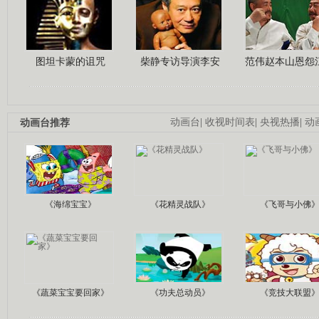
图坦卡蒙的诅咒
柴静专访导演李安
范伟赵本山恩怨
动画台推荐
动画台
|
收视时间表
|
央视热播
|
动
《海绵宝宝》
《花精灵战队》
《飞哥与小佛
《蔬菜宝宝要回家》
《功夫总动员》
《竞技大联盟