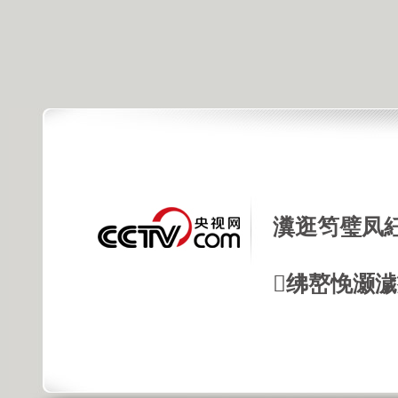
瀵逛笉璧凤
绋嶅悗灏