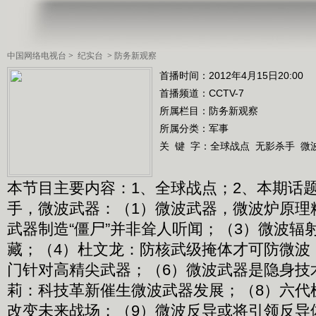
中国网络电视台
>
纪实台
>
防务新观察
首播时间：2012年4月15日20:00
首播频道：
CCTV-7
所属栏目：
防务新观察
所属分类：军事
关 键 字：
全球战点
无影杀手
微
本节目主要内容：1、全球战点；2、本期话
手，微波武器：（1）微波武器，微波炉原理
武器制造“僵尸”并非耸人听闻；（3）微波辐
藏；（4）杜文龙：防核武级掩体才可防微波
门针对高精尖武器；（6）微波武器是隐身技
莉：科技革新催生微波武器发展；（8）六代
改变未来战场；（9）微波反导或将引领反导