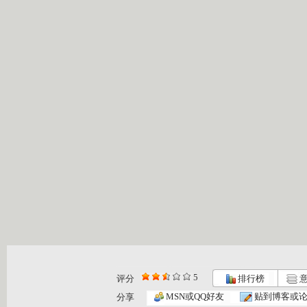
5
评分
排行榜
意
MSN或QQ好友
贴到博客或
分享