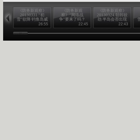
《防务新观察》
《防务新观
《防务新观察》
20130331 “初
察》“网络战
20130324 朝韩较
雪”欲降 钓鱼岛威
争”要来了吗？
劲 半岛会否出现
胁升级？
20130330
核对峙？
26:55
22:45
22:43