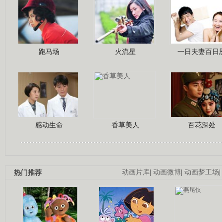
跑马场
火流星
一日夫妻百日
感动生命
香草美人
百花深处
热门推荐
动画片库
|
动画微博
|
动画梦工场