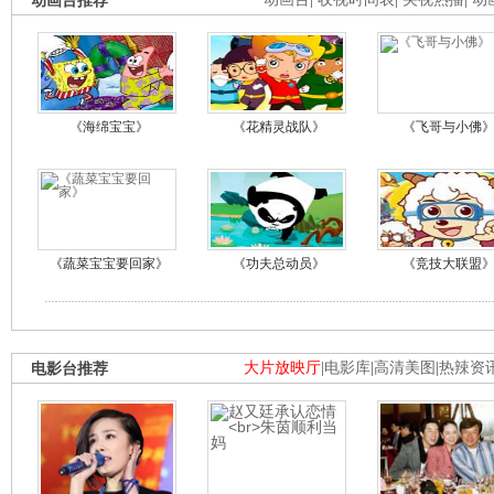
动画台推荐
《海绵宝宝》
《花精灵战队》
《飞哥与小佛
《蔬菜宝宝要回家》
《功夫总动员》
《竞技大联盟
电影台推荐
大片放映厅
|
电影库
|
高清美图
|
热辣资