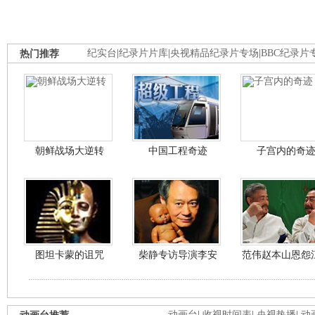
热门推荐
纪实台
|
纪录片片库
|
央视精品纪录片专场
|
BBC纪录片
朝鲜战场大逆转
中国工程奇迹
子宫内的奇
图坦卡蒙的诅咒
柴静专访导演李安
范伟赵本山恩怨
动画台
|
收视时间表
|
央视热播
|
动