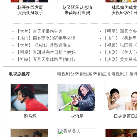
杨幂多线发展
赵又廷承认恋情
林凤娇为成
演员变身歌手
朱茵顺利当妈
庆祝58岁生
【大片】古天乐带伤狂奔
【明星】郑秀文备
【热门】周冬雨李治廷携手催泪
【热门】《香格里
【大片】《逆战》造型遭曝光
【视频】张国强《
【明星】景甜过完生日想当妈妈
【热剧】《美人心
【将映】五月天集体跨界拍电影
【热剧】姜文马苏
电视剧推荐
电视剧台
|
热剧检索
|
热剧点播
|
电视剧库
|
趣
跑马场
火流星
一日夫妻百日