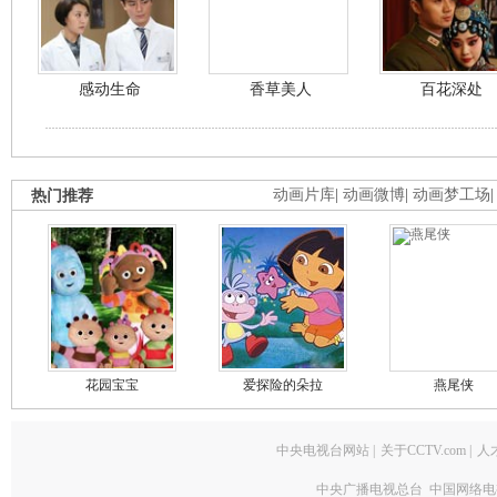
感动生命
香草美人
百花深处
热门推荐
动画片库
|
动画微博
|
动画梦工场
花园宝宝
爱探险的朵拉
燕尾侠
中央电视台网站
|
关于CCTV.com
|
人
中央广播电视总台 中国网络电