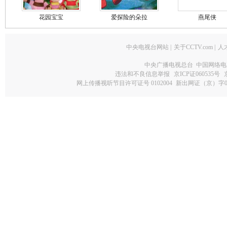
花园宝宝
爱探险的朵拉
燕尾侠
中央电视台网站
|
关于CCTV.com
|
人
中央广播电视总台 中国网络电
违法和不良信息举报
京ICP证060535号
网上传播视听节目许可证号 0102004
新出网证（京）字0