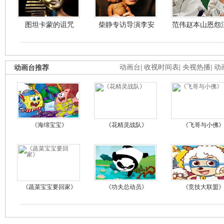
图坦卡蒙的诅咒
柴静专访导演李安
范伟赵本山恩怨
动画台推荐
动画台
|
收视时间表
|
央视热播
|
动
《海绵宝宝》
《花精灵战队》
《飞哥与小佛
《蔬菜宝宝要回家》
《功夫总动员》
《竞技大联盟