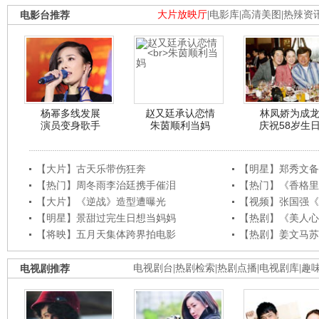
电影台推荐
大片放映厅
|
电影库
|
高清美图
|
热辣资
杨幂多线发展
赵又廷承认恋情
林凤娇为成
演员变身歌手
朱茵顺利当妈
庆祝58岁生
【大片】古天乐带伤狂奔
【明星】郑秀文备
【热门】周冬雨李治廷携手催泪
【热门】《香格里
【大片】《逆战》造型遭曝光
【视频】张国强《
【明星】景甜过完生日想当妈妈
【热剧】《美人心
【将映】五月天集体跨界拍电影
【热剧】姜文马苏
电视剧推荐
电视剧台
|
热剧检索
|
热剧点播
|
电视剧库
|
趣